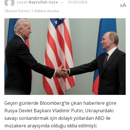
yazan
Beytullah Usta
01/03/2024
A
A
Okuma Süresi: 1 dakika okuma
Geçen günlerde Bloomberg’te çıkan haberlere göre
Rusya Devlet Başkanı Vladimir Putin, Ukrayna’daki
savaşı sonlandırmak için dolaylı yollardan ABD ile
müzakere arayışında olduğu iddia edilmişti.