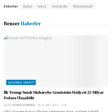
Etiketler:
İtalya
Iveco
leonardo
Rheinmetall
Benzer
Haberler
SAVUNMA SANAYII
İlk Trump Sınıfı Muharebe Gemisinin Maliyeti 23 Milyar
Dolara Ulaşabilir
YAZAN
KÜBRA DEMIRBAŞ
20 SAAT ÖNCE
0
ABD Kongre Bütçe Ofisi’nin tahminine göre, nükleer tahrikli