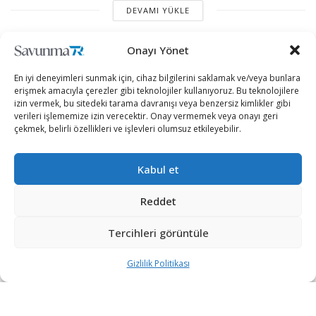
DEVAMI YÜKLE
Onayı Yönet
En iyi deneyimleri sunmak için, cihaz bilgilerini saklamak ve/veya bunlara
erişmek amacıyla çerezler gibi teknolojiler kullanıyoruz. Bu teknolojilere
izin vermek, bu sitedeki tarama davranışı veya benzersiz kimlikler gibi
verileri işlememize izin verecektir. Onay vermemek veya onayı geri
çekmek, belirli özellikleri ve işlevleri olumsuz etkileyebilir.
“Etkin, Güvenilir, Haberdar”
Kabul et
+90 530 308 17 96
Reddet
Tercihleri görüntüle
iletisim@savunmatr.com
Gizlilik Politikası
2026 © Savunma TR. Tüm Hakları Saklıdır.