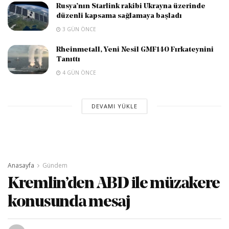
Rusya’nın Starlink rakibi Ukrayna üzerinde
düzenli kapsama sağlamaya başladı
3 GÜN ÖNCE
Rheinmetall, Yeni Nesil GMF140 Fırkateynini
Tanıttı
4 GÜN ÖNCE
DEVAMI YÜKLE
Anasayfa
Gündem
Kremlin’den ABD ile müzakere
konusunda mesaj