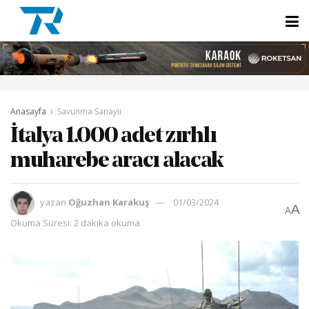
Anasayfa
Savunma Sanayii
İtalya 1.000 adet zırhlı
muharebe aracı alacak
yazan
Oğuzhan Karakuş
01/03/2024
A
A
Okuma Süresi: 2 dakika okuma