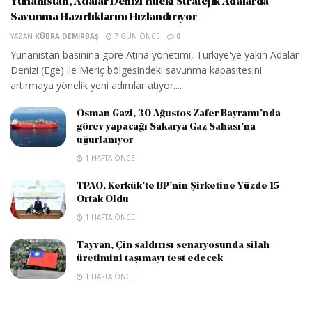
Yunanistan, Adalar Denizi’ndeki Stratejik Adalarda
Savunma Hazırlıklarını Hızlandırıyor
YAZAN
KÜBRA DEMIRBAŞ
7 GÜN ÖNCE
0
Yunanistan basınına göre Atina yönetimi, Türkiye'ye yakın Adalar
Denizi (Ege) ile Meriç bölgesindeki savunma kapasitesini
artırmaya yönelik yeni adımlar atıyor....
Osman Gazi, 30 Ağustos Zafer Bayramı’nda
görev yapacağı Sakarya Gaz Sahası’na
uğurlanıyor
1 HAFTA ÖNCE
TPAO, Kerkük’te BP’nin Şirketine Yüzde 15
Ortak Oldu
1 HAFTA ÖNCE
Tayvan, Çin saldırısı senaryosunda silah
üretimini taşımayı test edecek
1 HAFTA ÖNCE