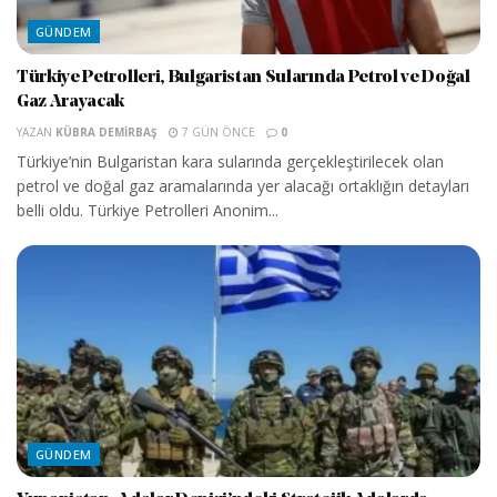
GÜNDEM
Türkiye Petrolleri, Bulgaristan Sularında Petrol ve Doğal
Gaz Arayacak
YAZAN
KÜBRA DEMIRBAŞ
7 GÜN ÖNCE
0
Türkiye’nin Bulgaristan kara sularında gerçekleştirilecek olan
petrol ve doğal gaz aramalarında yer alacağı ortaklığın detayları
belli oldu. Türkiye Petrolleri Anonim...
GÜNDEM