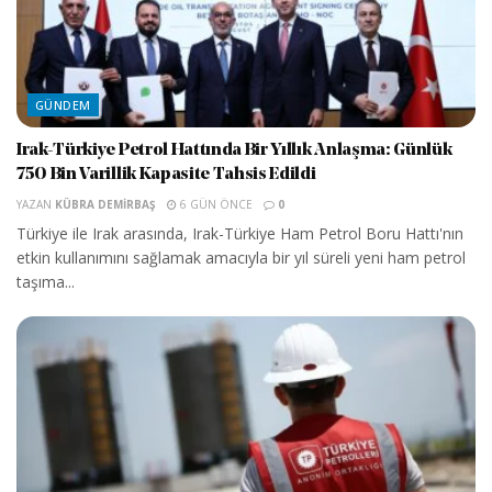
GÜNDEM
Irak-Türkiye Petrol Hattında Bir Yıllık Anlaşma: Günlük
750 Bin Varillik Kapasite Tahsis Edildi
YAZAN
KÜBRA DEMIRBAŞ
6 GÜN ÖNCE
0
Türkiye ile Irak arasında, Irak-Türkiye Ham Petrol Boru Hattı'nın
etkin kullanımını sağlamak amacıyla bir yıl süreli yeni ham petrol
taşıma...