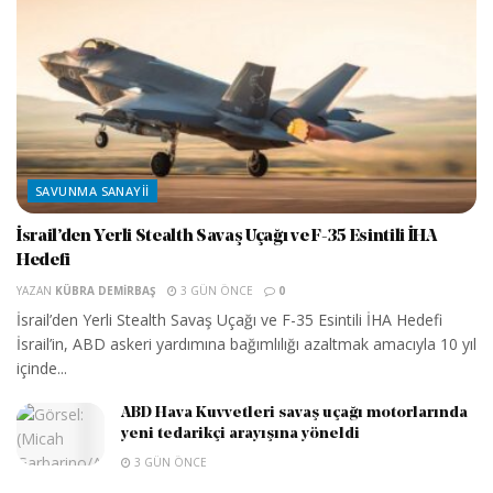
SAVUNMA SANAYII
İsrail’den Yerli Stealth Savaş Uçağı ve F-35 Esintili İHA
Hedefi
YAZAN
KÜBRA DEMIRBAŞ
3 GÜN ÖNCE
0
İsrail’den Yerli Stealth Savaş Uçağı ve F-35 Esintili İHA Hedefi
İsrail’in, ABD askeri yardımına bağımlılığı azaltmak amacıyla 10 yıl
içinde...
ABD Hava Kuvvetleri savaş uçağı motorlarında
yeni tedarikçi arayışına yöneldi
3 GÜN ÖNCE