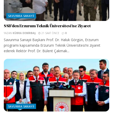
SAVUNMA SANAYII
SSB’den Erzurum Teknik Üniversitesi’ne Ziyaret
YAZAN
KÜBRA DEMIRBAŞ
21 SAAT ÖNCE
0
Savunma Sanayii Başkanı Prof. Dr. Haluk Görgün, Erzurum
programı kapsamında Erzurum Teknik Üniversitesi’ni ziyaret
ederek Rektör Prof. Dr. Bülent Çakmak...
SAVUNMA SANAYII