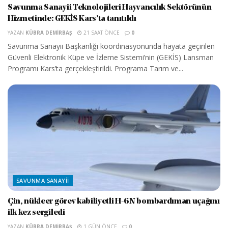
Savunma Sanayii Teknolojileri Hayvancılık Sektörünün
Hizmetinde: GEKİS Kars’ta tanıtıldı
YAZAN
KÜBRA DEMIRBAŞ
21 SAAT ÖNCE
0
Savunma Sanayii Başkanlığı koordinasyonunda hayata geçirilen
Güvenli Elektronik Küpe ve İzleme Sistemi’nin (GEKİS) Lansman
Programı Kars’ta gerçekleştirildi. Programa Tarım ve...
SAVUNMA SANAYII
Çin, nükleer görev kabiliyetli H-6N bombardıman uçağını
ilk kez sergiledi
YAZAN
KÜBRA DEMIRBAŞ
1 GÜN ÖNCE
0