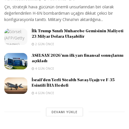
Çin, stratejik hava gücünün önemli unsurlarından biri olarak
değerlendirilen H-6N bombardıman uçağını dikkat çekici bir
konfigürasyonla tanıttı. Military China’nın aktardığına...
İlk Trump Sınıfı Muharebe Gemisinin Maliyeti
23 Milyar Dolara Ulaşabilir
2 GÜN ÖNCE
ASELSAN 2026’nın ilk yarı finansal sonuçlarını
açıkladı
4 GÜN ÖNCE
İsrail’den Yerli Stealth Savaş Uçağı ve F-35
Esintili İHA Hedefi
4 GÜN ÖNCE
DEVAMI YÜKLE