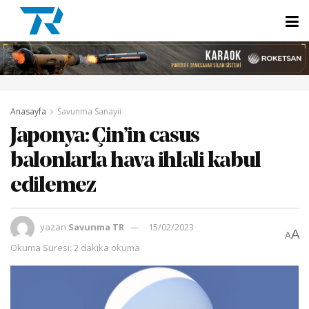
Anasayfa
Savunma Sanayii
Japonya: Çin’in casus
balonlarla hava ihlali kabul
edilemez
yazan
Savunma TR
15/02/2023
A
A
Okuma Süresi: 2 dakika okuma