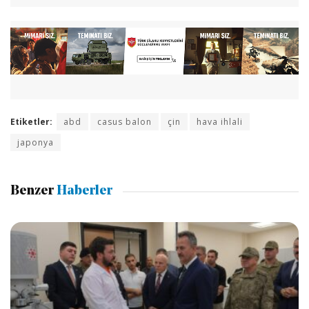
Etiketler:
abd
casus balon
çin
hava ihlali
japonya
Benzer
Haberler