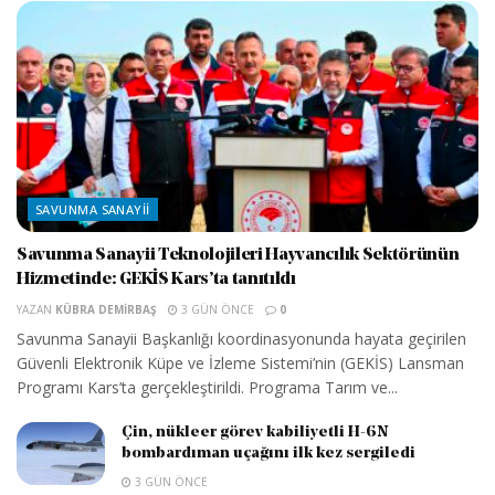
SAVUNMA SANAYII
Savunma Sanayii Teknolojileri Hayvancılık Sektörünün
Hizmetinde: GEKİS Kars’ta tanıtıldı
YAZAN
KÜBRA DEMIRBAŞ
3 GÜN ÖNCE
0
Savunma Sanayii Başkanlığı koordinasyonunda hayata geçirilen
Güvenli Elektronik Küpe ve İzleme Sistemi’nin (GEKİS) Lansman
Programı Kars’ta gerçekleştirildi. Programa Tarım ve...
Çin, nükleer görev kabiliyetli H-6N
bombardıman uçağını ilk kez sergiledi
3 GÜN ÖNCE