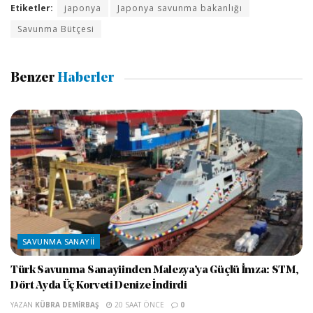
Etiketler:
japonya
Japonya savunma bakanlığı
Savunma Bütçesi
Benzer
Haberler
SAVUNMA SANAYII
Türk Savunma Sanayiinden Malezya’ya Güçlü İmza: STM,
Dört Ayda Üç Korveti Denize İndirdi
YAZAN
KÜBRA DEMIRBAŞ
20 SAAT ÖNCE
0