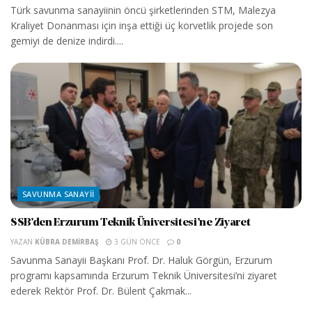
Türk savunma sanayiinin öncü şirketlerinden STM, Malezya
Kraliyet Donanması için inşa ettiği üç korvetlik projede son
gemiyi de denize indirdi....
SAVUNMA SANAYII
SSB’den Erzurum Teknik Üniversitesi’ne Ziyaret
YAZAN
KÜBRA DEMIRBAŞ
3 GÜN ÖNCE
0
Savunma Sanayii Başkanı Prof. Dr. Haluk Görgün, Erzurum
programı kapsamında Erzurum Teknik Üniversitesi’ni ziyaret
ederek Rektör Prof. Dr. Bülent Çakmak...