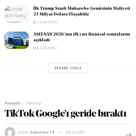
İlk Trump Sınıfı Muharebe Gemisinin Maliyeti
23 Milyar Dolara Ulaşabilir
4 GÜN ÖNCE
ASELSAN 2026’nın ilk yarı finansal sonuçlarını
açıkladı
6 GÜN ÖNCE
DEVAMI YÜKLE
Anasayfa
Teknoloji
TikTok Google’ı geride bıraktı
yazan
Savunma TR
24/12/2021
A
A