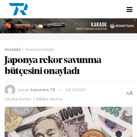
Anasayfa
Savunma Sanayii
Japonya rekor savunma
bütçesini onayladı
yazan
Savunma TR
24/12/2021
A
A
Okuma Süresi: 1 dakika okuma