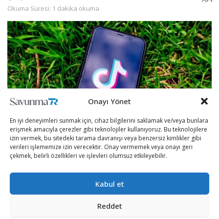
Okuma Süresi: 1 dakika okuma
Onayı Yönet
En iyi deneyimleri sunmak için, cihaz bilgilerini saklamak ve/veya bunlara
erişmek amacıyla çerezler gibi teknolojiler kullanıyoruz. Bu teknolojilere
izin vermek, bu sitedeki tarama davranışı veya benzersiz kimlikler gibi
verileri işlememize izin verecektir. Onay vermemek veya onayı geri
Google’ı geride bırakan TikTok, dünyanın en popüler
çekmek, belirli özellikleri ve işlevleri olumsuz etkileyebilir.
online platformu oldu.
Kabul et
BBC’nin haberinde TikTok’un Ağustos ayından beri
Google’ın birincilik sırasını elinden almış durumda.
Reddet