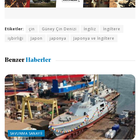
Etiketler:
çin
Güney Çin Denizi
İngiliz
İngiltere
işbirliği
Japon
japonya
Japonya ve İngiltere
Benzer
Haberler
SAVUNMA SANAYII