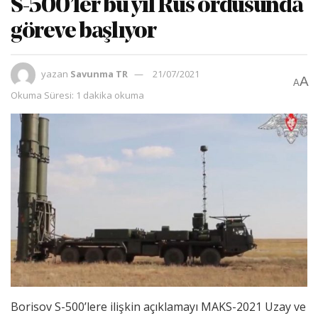
S-500’ler bu yıl Rus ordusunda
göreve başlıyor
yazan
Savunma TR
21/07/2021
A
A
Okuma Süresi: 1 dakika okuma
Borisov S-500’lere ilişkin açıklamayı MAKS-2021 Uzay ve