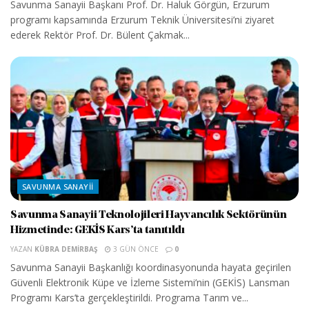
Savunma Sanayii Başkanı Prof. Dr. Haluk Görgün, Erzurum
programı kapsamında Erzurum Teknik Üniversitesi’ni ziyaret
ederek Rektör Prof. Dr. Bülent Çakmak...
SAVUNMA SANAYII
Savunma Sanayii Teknolojileri Hayvancılık Sektörünün
Hizmetinde: GEKİS Kars’ta tanıtıldı
YAZAN
KÜBRA DEMIRBAŞ
3 GÜN ÖNCE
0
Savunma Sanayii Başkanlığı koordinasyonunda hayata geçirilen
Güvenli Elektronik Küpe ve İzleme Sistemi’nin (GEKİS) Lansman
Programı Kars’ta gerçekleştirildi. Programa Tarım ve...