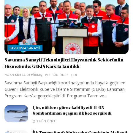
SAVUNMA SANAYII
Savunma Sanayii Teknolojileri Hayvancılık Sektörünün
Hizmetinde: GEKİS Kars’ta tanıtıldı
YAZAN
KÜBRA DEMIRBAŞ
3 GÜN ÖNCE
0
Savunma Sanayii Başkanlığı koordinasyonunda hayata geçirilen
Güvenli Elektronik Küpe ve İzleme Sistemi’nin (GEKİS) Lansman
Programı Kars’ta gerçekleştirildi. Programa Tarım ve...
Çin, nükleer görev kabiliyetli H-6N
bombardıman uçağını ilk kez sergiledi
3 GÜN ÖNCE