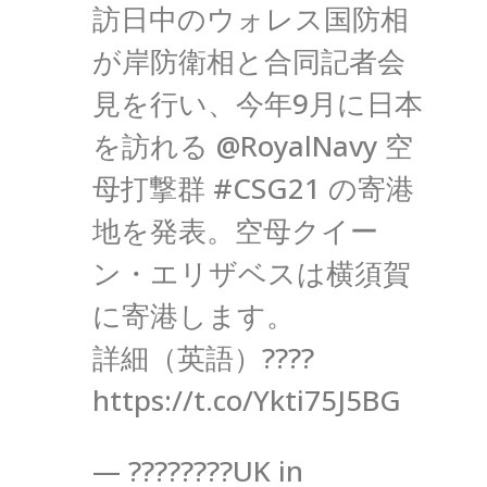
訪日中のウォレス国防相
が岸防衛相と合同記者会
見を行い、今年9月に日本
を訪れる @RoyalNavy 空
母打撃群 #CSG21 の寄港
地を発表。空母クイー
ン・エリザベスは横須賀
に寄港します。
詳細（英語）????
https://t.co/Ykti75J5BG
— ????????UK in