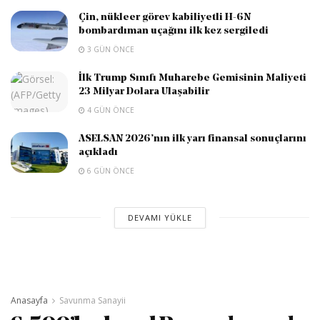
Çin, nükleer görev kabiliyetli H-6N
bombardıman uçağını ilk kez sergiledi
3 GÜN ÖNCE
İlk Trump Sınıfı Muharebe Gemisinin Maliyeti
23 Milyar Dolara Ulaşabilir
4 GÜN ÖNCE
ASELSAN 2026’nın ilk yarı finansal sonuçlarını
açıkladı
6 GÜN ÖNCE
DEVAMI YÜKLE
Anasayfa
Savunma Sanayii