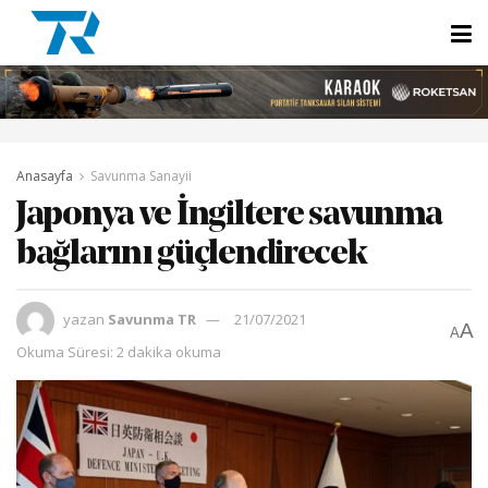
Anasayfa
Savunma Sanayii
Japonya ve İngiltere savunma
bağlarını güçlendirecek
yazan
Savunma TR
21/07/2021
A
A
Okuma Süresi: 2 dakika okuma