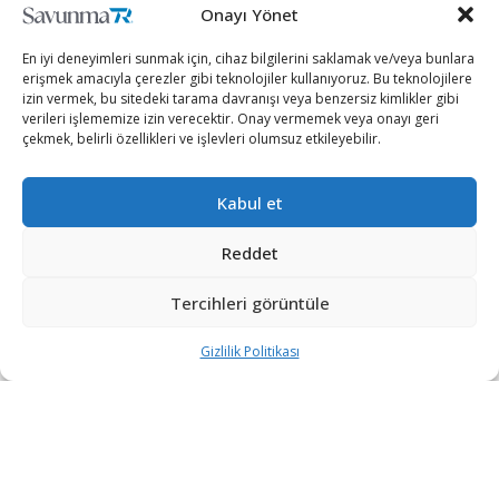
+90 530 308 17 96
Onayı Yönet
En iyi deneyimleri sunmak için, cihaz bilgilerini saklamak ve/veya bunlara
iletisim@savunmatr.com
erişmek amacıyla çerezler gibi teknolojiler kullanıyoruz. Bu teknolojilere
izin vermek, bu sitedeki tarama davranışı veya benzersiz kimlikler gibi
verileri işlememize izin verecektir. Onay vermemek veya onayı geri
çekmek, belirli özellikleri ve işlevleri olumsuz etkileyebilir.
2026 © Savunma TR. Tüm Hakları Saklıdır.
Kabul et
Savunma Sanayii
Kategoriler
SavunmaTR
Reddet
Hava Platformları
Siber Güvenlik
Hakkımızda
Kara Platformları
Teknoloji
Kariyer
Tercihleri görüntüle
Deniz Platformları
Röportajlar
Gizlilik Politikası
Gizlilik Politikası
İnsansız Sistemler
Politika
Künye
Silah Sistemleri
Dosya Haber
İletişim
Radar ve
Rapor & İnfografik
Elektronik Harp
SavunmaTR Plus
Sistemleri