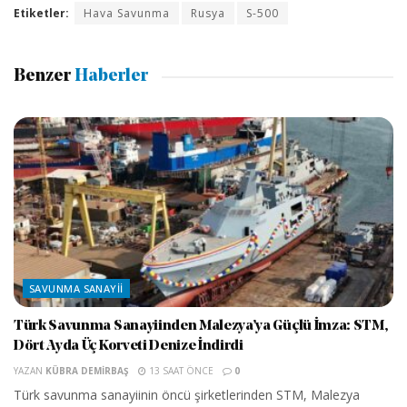
Etiketler:
Hava Savunma
Rusya
S-500
Benzer
Haberler
SAVUNMA SANAYII
Türk Savunma Sanayiinden Malezya’ya Güçlü İmza: STM,
Dört Ayda Üç Korveti Denize İndirdi
YAZAN
KÜBRA DEMIRBAŞ
13 SAAT ÖNCE
0
Türk savunma sanayiinin öncü şirketlerinden STM, Malezya