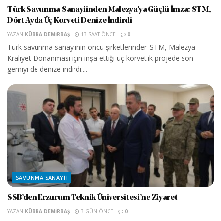
Türk Savunma Sanayiinden Malezya’ya Güçlü İmza: STM,
Dört Ayda Üç Korveti Denize İndirdi
YAZAN
KÜBRA DEMIRBAŞ
13 SAAT ÖNCE
0
Türk savunma sanayiinin öncü şirketlerinden STM, Malezya
Kraliyet Donanması için inşa ettiği üç korvetlik projede son
gemiyi de denize indirdi....
SAVUNMA SANAYII
SSB’den Erzurum Teknik Üniversitesi’ne Ziyaret
YAZAN
KÜBRA DEMIRBAŞ
3 GÜN ÖNCE
0