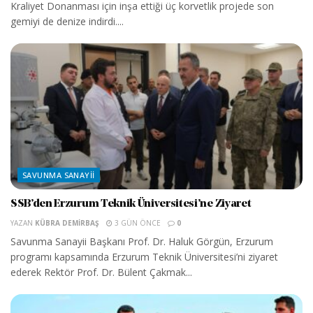
Kraliyet Donanması için inşa ettiği üç korvetlik projede son
gemiyi de denize indirdi....
SAVUNMA SANAYII
SSB’den Erzurum Teknik Üniversitesi’ne Ziyaret
YAZAN
KÜBRA DEMIRBAŞ
3 GÜN ÖNCE
0
Savunma Sanayii Başkanı Prof. Dr. Haluk Görgün, Erzurum
programı kapsamında Erzurum Teknik Üniversitesi’ni ziyaret
ederek Rektör Prof. Dr. Bülent Çakmak...