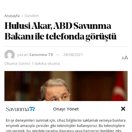
Anasayfa
Gündem
Hulusi Akar, ABD Savunma
Bakanı ile telefonda görüştü
yazan
Savunma TR
28/08/2021
A
A
Okuma Süresi: 1 dakika okuma
Onayı Yönet
En iyi deneyimleri sunmak için, cihaz bilgilerini saklamak ve/veya bunlara
erişmek amacıyla çerezler gibi teknolojiler kullanıyoruz. Bu teknolojilere
izin vermek, bu sitedeki tarama davranışı veya benzersiz kimlikler gibi