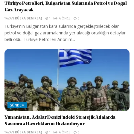
Türkiye Petrolleri, Bulgaristan Sularında Petrol ve Doğal
Gaz Arayacak
YAZAN
KÜBRA DEMIRBAŞ
1 HAFTA ÖNCE
0
Türkiye’nin Bulgaristan kara sularında gerçekleştirilecek olan
petrol ve doğal gaz aramalarında yer alacağı ortaklığın detayları
belli oldu. Türkiye Petrolleri Anonim...
GÜNDEM
Yunanistan, Adalar Denizi’ndeki Stratejik Adalarda
Savunma Hazırlıklarını Hızlandırıyor
YAZAN
KÜBRA DEMIRBAŞ
1 HAFTA ÖNCE
0