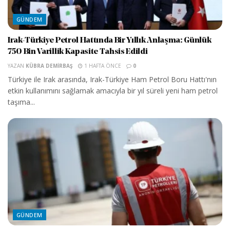
GÜNDEM
Irak-Türkiye Petrol Hattında Bir Yıllık Anlaşma: Günlük
750 Bin Varillik Kapasite Tahsis Edildi
YAZAN
KÜBRA DEMIRBAŞ
1 HAFTA ÖNCE
0
Türkiye ile Irak arasında, Irak-Türkiye Ham Petrol Boru Hattı'nın
etkin kullanımını sağlamak amacıyla bir yıl süreli yeni ham petrol
taşıma...
GÜNDEM