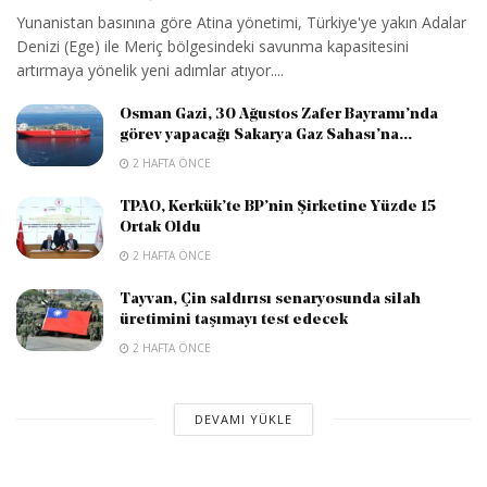
Yunanistan basınına göre Atina yönetimi, Türkiye'ye yakın Adalar
Denizi (Ege) ile Meriç bölgesindeki savunma kapasitesini
artırmaya yönelik yeni adımlar atıyor....
Osman Gazi, 30 Ağustos Zafer Bayramı’nda
görev yapacağı Sakarya Gaz Sahası’na...
2 HAFTA ÖNCE
TPAO, Kerkük’te BP’nin Şirketine Yüzde 15
Ortak Oldu
2 HAFTA ÖNCE
Tayvan, Çin saldırısı senaryosunda silah
üretimini taşımayı test edecek
2 HAFTA ÖNCE
DEVAMI YÜKLE