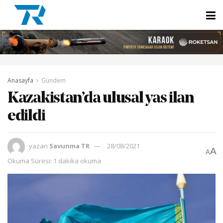
Anasayfa
Gündem
Kazakistan’da ulusal yas ilan
edildi
yazan
Savunma TR
28/08/2021
A
A
Okuma Süresi: 1 dakika okuma