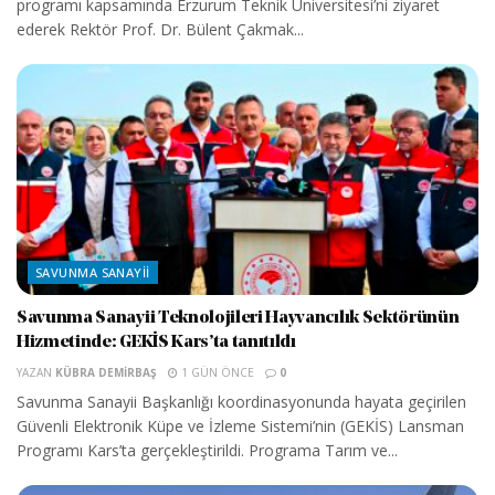
programı kapsamında Erzurum Teknik Üniversitesi’ni ziyaret
ederek Rektör Prof. Dr. Bülent Çakmak...
SAVUNMA SANAYII
Savunma Sanayii Teknolojileri Hayvancılık Sektörünün
Hizmetinde: GEKİS Kars’ta tanıtıldı
YAZAN
KÜBRA DEMIRBAŞ
1 GÜN ÖNCE
0
Savunma Sanayii Başkanlığı koordinasyonunda hayata geçirilen
Güvenli Elektronik Küpe ve İzleme Sistemi’nin (GEKİS) Lansman
Programı Kars’ta gerçekleştirildi. Programa Tarım ve...