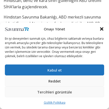
Hindistan, deniz ve kara sınırı güvenliğini ABD üretimi
SİHA’larla güçlendirecek.
Hindistan Savunma Bakanlığı, ABD merkezli savunma
şirketi General Atomics tarafından geliştirilen MQ-9B
Onayı Yönet
SeaGuardian SİHA tedarikini onayladı.
En iyi deneyimleri sunmak için, cihaz bilgilerini saklamak ve/veya bunlara
İlgili satın alma kararı, Hindistan Başbakanı Narendra
erişmek amacıyla çerezler gibi teknolojiler kullanıyoruz. Bu teknolojilere
Modi’nin önümüzdeki hafta ABD’ye yapacağı ve iki
izin vermek, bu sitedeki tarama davranışı veya benzersiz kimlikler gibi
verileri işlememize izin verecektir. Onay vermemek veya onayı geri
tarafın Güney Asya ülkesinde ortak jet motoru üretimi
çekmek, belirli özellikleri ve işlevleri olumsuz etkileyebilir.
konusunda anlaşmaya varmasının beklendiği ziyaret
öncesinde alındı.
Kabul et
Başbakan Modi’nin önümüzdeki hafta ABD Başkanı Joe
Reddet
Biden ile görüşmesi sırasında
3 milyar doların
üzerinde en az 30 adet MQ-9B SeaGuardian SİHA
‘yı
Tercihleri görüntüle
kapsayan anlaşmanın resmi olarak açıklanması
bekleniyor.
Gizlilik Politikası