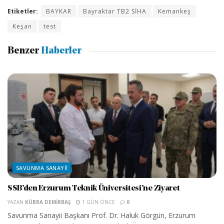
Etiketler:
BAYKAR
Bayraktar TB2 SİHA
Kemankeş
Keşan
test
Benzer
Haberler
SAVUNMA SANAYII
SSB’den Erzurum Teknik Üniversitesi’ne Ziyaret
YAZAN
KÜBRA DEMIRBAŞ
1 GÜN ÖNCE
0
Savunma Sanayii Başkanı Prof. Dr. Haluk Görgün, Erzurum