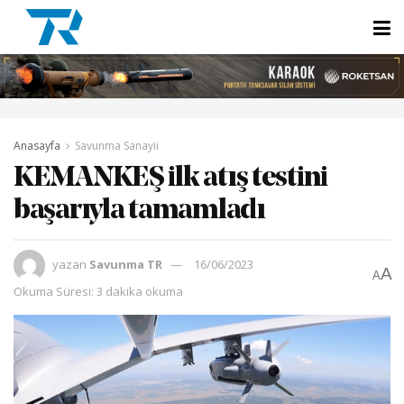
Anasayfa
Savunma Sanayii
KEMANKEŞ ilk atış testini
başarıyla tamamladı
yazan
Savunma TR
16/06/2023
A
A
Okuma Süresi: 3 dakika okuma