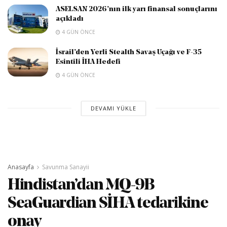
ASELSAN 2026’nın ilk yarı finansal sonuçlarını
açıkladı
4 GÜN ÖNCE
İsrail’den Yerli Stealth Savaş Uçağı ve F-35
Esintili İHA Hedefi
4 GÜN ÖNCE
DEVAMI YÜKLE
Anasayfa
Savunma Sanayii
Hindistan’dan MQ-9B
SeaGuardian SİHA tedarikine
onay