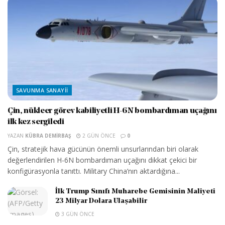
SAVUNMA SANAYII
Çin, nükleer görev kabiliyetli H-6N bombardıman uçağını
ilk kez sergiledi
YAZAN
KÜBRA DEMIRBAŞ
2 GÜN ÖNCE
0
Çin, stratejik hava gücünün önemli unsurlarından biri olarak
değerlendirilen H-6N bombardıman uçağını dikkat çekici bir
konfigürasyonla tanıttı. Military China’nın aktardığına...
İlk Trump Sınıfı Muharebe Gemisinin Maliyeti
23 Milyar Dolara Ulaşabilir
3 GÜN ÖNCE