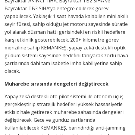
Bayraktar AKINCI TİHA, Bayraktar TB2 SİHA ve
Bayraktar TB3 SİHA’ya entegre edilerek görev
yapabilecek. Yaklaşık 1 saat havada kalabilen mini akıllı
seyir füzesi, sahip olduğu jet motoru sayesinde süratle
yol alarak düşman hattı gerisindeki en riskli hedeflere
karşı etkinlik gösterebilecek. 200+ kilometre görev
menziline sahip KEMANKEŞ, yapay zekâ destekli optik
güdüm sistemi sayesinde hedefini tanıyarak zorlu hava
şartlarında dahi tam isabetle imha kabiliyetine sahip
olacak.
Muharebe sırasında dengeleri değiştirecek
Yapay zekâ destekli oto pilot sistemi ile otonom uçuş
gerçekleştirip stratejik hedefleri yüksek hassasiyetle
etkisiz hale getirerek muharebe sahasında dengeleri
değiştirecek. Gece ve gündüz şartlarında
kullanılabilecek KEMANKEŞ, barındırdığı anti-jamming