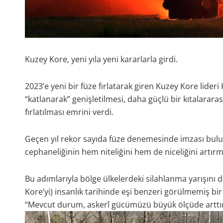
Kuzey Kore, yeni yıla yeni kararlarla girdi.
2023’e yeni bir füze fırlatarak giren Kuzey Kore lider
“katlanarak” genişletilmesi, daha güçlü bir kıtalararas
fırlatılması emrini verdi.
Geçen yıl rekor sayıda füze denemesinde imzası bulu
cephaneliğinin hem niteliğini hem de niceliğini artır
Bu adımlarıyla bölge ülkelerdeki silahlanma yarışını 
Kore’yi) insanlık tarihinde eşi benzeri görülmemiş bi
“Mevcut durum, askerî gücümüzü büyük ölçüde arttırma