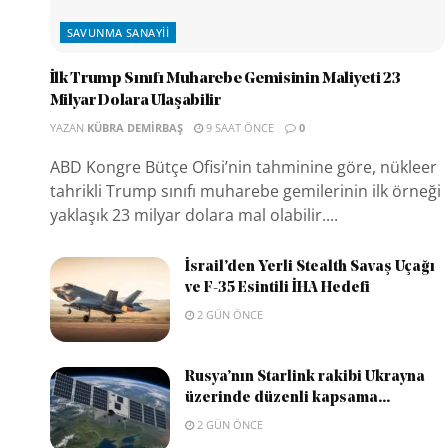
SAVUNMA SANAYII
İlk Trump Sınıfı Muharebe Gemisinin Maliyeti 23
Milyar Dolara Ulaşabilir
YAZAN
KÜBRA DEMIRBAŞ
9 SAAT ÖNCE
0
ABD Kongre Bütçe Ofisi’nin tahminine göre, nükleer
tahrikli Trump sınıfı muharebe gemilerinin ilk örneği
yaklaşık 23 milyar dolara mal olabilir....
İsrail’den Yerli Stealth Savaş Uçağı
ve F-35 Esintili İHA Hedefi
2 GÜN ÖNCE
Rusya’nın Starlink rakibi Ukrayna
üzerinde düzenli kapsama...
2 GÜN ÖNCE