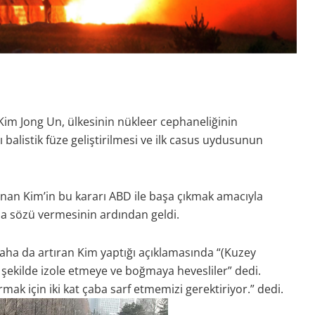
i Kim Jong Un, ülkesinin nükleer cephaneliğinin
ı balistik füze geliştirilmesi ve ilk casus uydusunun
nan Kim’in bu kararı ABD ile başa çıkmak amacıyla
ma sözü vermesinin ardından geldi.
daha da artıran Kim yaptığı açıklamasında “(Kuzey
r şekilde izole etmeye ve boğmaya hevesliler” dedi.
k için iki kat çaba sarf etmemizi gerektiriyor.” dedi.