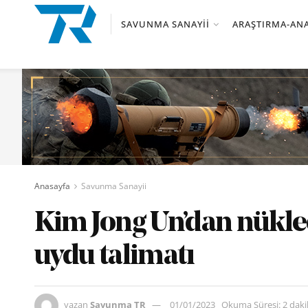
SAVUNMA SANAYII
ARAŞTIRMA-ANA
Anasayfa
Savunma Sanayii
Kim Jong Un’dan nükle
uydu talimatı
yazan
Savunma TR
01/01/2023
Okuma Süresi: 2 dak