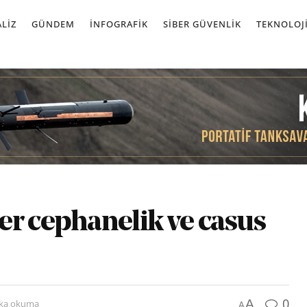
LIZ
GÜNDEM
İNFOGRAFIK
SIBER GÜVENLIK
TEKNOLOJ
er cephanelik ve casus
0
A
ika okuma
A