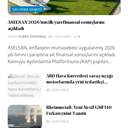
SAVUNMA SANAYII
ASELSAN 2026’nın ilk yarı finansal sonuçlarını
açıkladı
YAZAN
KÜBRA DEMIRBAŞ
2 GÜN ÖNCE
0
ASELSAN, enflasyon muhasebesi uygulanmış 2026
yılı birinci yarıyılına ait finansal sonuçlarını açıkladı.
Kamuyu Aydınlatma Platformuna (KAP) yapılan...
ABD Hava Kuvvetleri savaş uçağı
motorlarında yeni tedarikçi...
2 GÜN ÖNCE
Rheinmetall, Yeni Nesil GMF140
Fırkateynini Tanıttı
3 GÜN ÖNCE