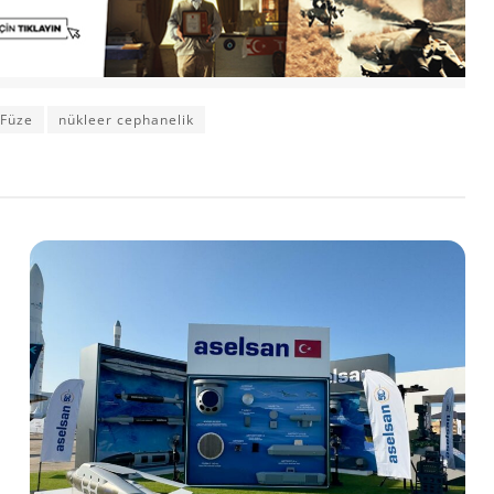
 Füze
nükleer cephanelik