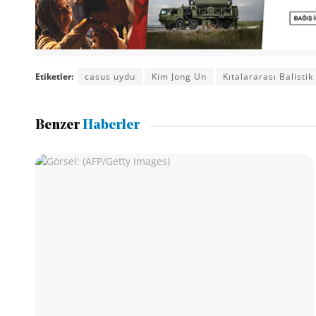
Etiketler:
casus uydu
Kim Jong Un
Kıtalararası Balistik
Benzer
Haberler