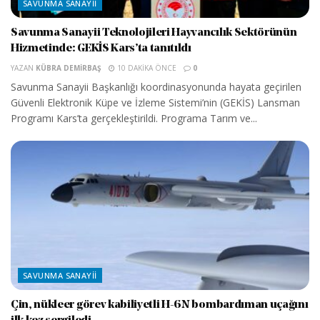
SAVUNMA SANAYII
Savunma Sanayii Teknolojileri Hayvancılık Sektörünün
Hizmetinde: GEKİS Kars’ta tanıtıldı
YAZAN
KÜBRA DEMIRBAŞ
10 DAKIKA ÖNCE
0
Savunma Sanayii Başkanlığı koordinasyonunda hayata geçirilen
Güvenli Elektronik Küpe ve İzleme Sistemi’nin (GEKİS) Lansman
Programı Kars’ta gerçekleştirildi. Programa Tarım ve...
SAVUNMA SANAYII
Çin, nükleer görev kabiliyetli H-6N bombardıman uçağını