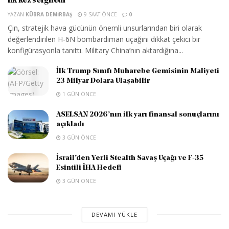
ilk kez sergiledi
YAZAN
KÜBRA DEMIRBAŞ
9 SAAT ÖNCE
0
Çin, stratejik hava gücünün önemli unsurlarından biri olarak
değerlendirilen H-6N bombardıman uçağını dikkat çekici bir
konfigürasyonla tanıttı. Military China’nın aktardığına...
İlk Trump Sınıfı Muharebe Gemisinin Maliyeti
23 Milyar Dolara Ulaşabilir
1 GÜN ÖNCE
ASELSAN 2026’nın ilk yarı finansal sonuçlarını
açıkladı
3 GÜN ÖNCE
İsrail’den Yerli Stealth Savaş Uçağı ve F-35
Esintili İHA Hedefi
3 GÜN ÖNCE
DEVAMI YÜKLE