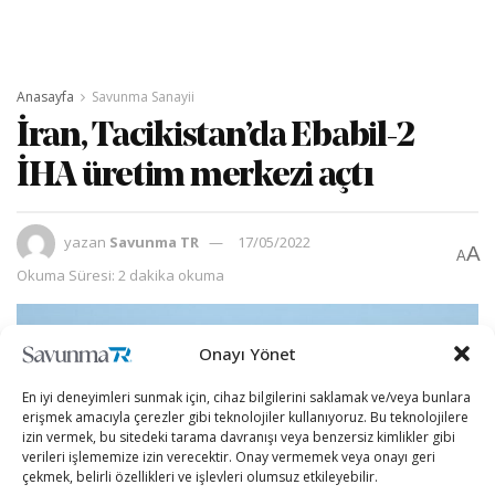
Anasayfa
Savunma Sanayii
İran, Tacikistan’da Ebabil-2
İHA üretim merkezi açtı
yazan
Savunma TR
17/05/2022
A
A
Okuma Süresi: 2 dakika okuma
Onayı Yönet
En iyi deneyimleri sunmak için, cihaz bilgilerini saklamak ve/veya bunlara
erişmek amacıyla çerezler gibi teknolojiler kullanıyoruz. Bu teknolojilere
izin vermek, bu sitedeki tarama davranışı veya benzersiz kimlikler gibi
verileri işlememize izin verecektir. Onay vermemek veya onayı geri
çekmek, belirli özellikleri ve işlevleri olumsuz etkileyebilir.