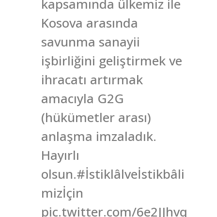
kapsamında ülkemiz ile
Kosova arasında
savunma sanayii
işbirliğini geliştirmek ve
ihracatı artırmak
amacıyla G2G
(hükümetler arası)
anlaşma imzaladık.
Hayırlı
olsun.#İstiklâlveİstikbâli
mizİçin
pic.twitter.com/6e2JJhvq