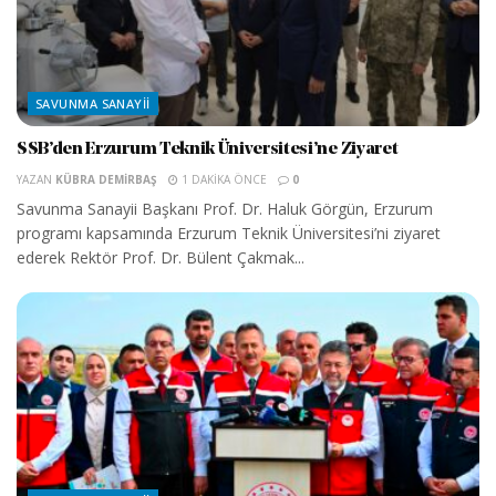
SAVUNMA SANAYII
SSB’den Erzurum Teknik Üniversitesi’ne Ziyaret
YAZAN
KÜBRA DEMIRBAŞ
1 DAKIKA ÖNCE
0
Savunma Sanayii Başkanı Prof. Dr. Haluk Görgün, Erzurum
programı kapsamında Erzurum Teknik Üniversitesi’ni ziyaret
ederek Rektör Prof. Dr. Bülent Çakmak...