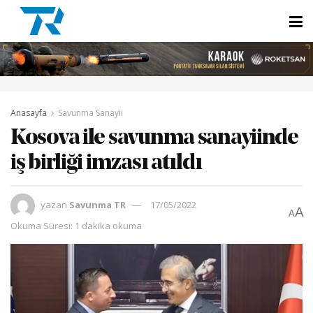
Anasayfa
Savunma Sanayii
Kosova ile savunma sanayiinde
iş birliği imzası atıldı
yazan
Savunma TR
17/05/2022
A
A
Okuma Süresi: 1 dakika okuma