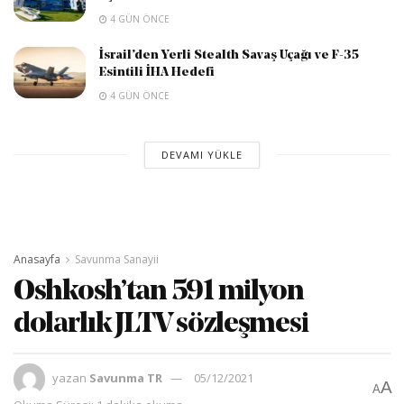
4 GÜN ÖNCE
İsrail’den Yerli Stealth Savaş Uçağı ve F-35
Esintili İHA Hedefi
4 GÜN ÖNCE
DEVAMI YÜKLE
Anasayfa
Savunma Sanayii
Oshkosh’tan 591 milyon
dolarlık JLTV sözleşmesi
yazan
Savunma TR
05/12/2021
A
A