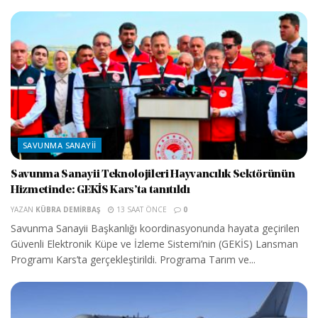
SAVUNMA SANAYII
Savunma Sanayii Teknolojileri Hayvancılık Sektörünün
Hizmetinde: GEKİS Kars’ta tanıtıldı
YAZAN
KÜBRA DEMIRBAŞ
13 SAAT ÖNCE
0
Savunma Sanayii Başkanlığı koordinasyonunda hayata geçirilen
Güvenli Elektronik Küpe ve İzleme Sistemi’nin (GEKİS) Lansman
Programı Kars’ta gerçekleştirildi. Programa Tarım ve...