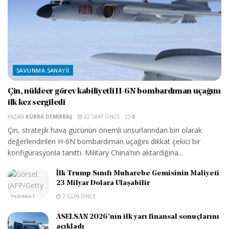
SAVUNMA SANAYII
Çin, nükleer görev kabiliyetli H-6N bombardıman uçağını
ilk kez sergiledi
YAZAN
KÜBRA DEMIRBAŞ
22 SAAT ÖNCE
0
Çin, stratejik hava gücünün önemli unsurlarından biri olarak
değerlendirilen H-6N bombardıman uçağını dikkat çekici bir
konfigürasyonla tanıttı. Military China’nın aktardığına...
İlk Trump Sınıfı Muharebe Gemisinin Maliyeti
23 Milyar Dolara Ulaşabilir
2 GÜN ÖNCE
ASELSAN 2026’nın ilk yarı finansal sonuçlarını
açıkladı