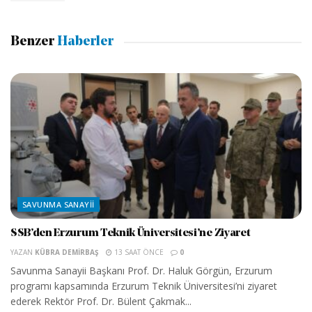
Benzer
Haberler
SAVUNMA SANAYII
SSB’den Erzurum Teknik Üniversitesi’ne Ziyaret
YAZAN
KÜBRA DEMIRBAŞ
13 SAAT ÖNCE
0
Savunma Sanayii Başkanı Prof. Dr. Haluk Görgün, Erzurum
programı kapsamında Erzurum Teknik Üniversitesi’ni ziyaret
ederek Rektör Prof. Dr. Bülent Çakmak...