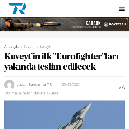
Anasayfa
Savunma Sanayii
Kuveyt’in ilk ”Eurofighter”ları
yakında teslim edilecek
yazan
Savunma TR
05/12/2021
A
A
Okuma Süresi: 1 dakika okuma