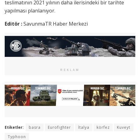
teslimatının 2021 yılının daha ilerisindeki bir tarihte
yapılması planlanıyor.
Editör :
SavunmaTR Haber Merkezi
REKLAM
Etiketler:
basra
Eurofighter
İtalya
körfez
Kuveyt
Typhoon