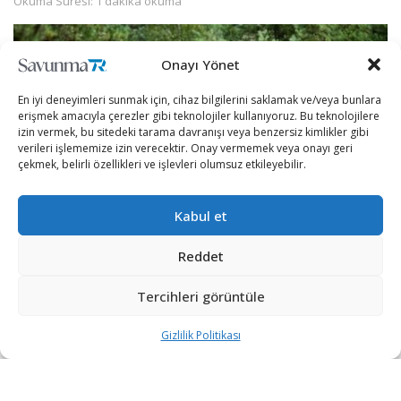
Okuma Süresi: 1 dakika okuma
Onayı Yönet
En iyi deneyimleri sunmak için, cihaz bilgilerini saklamak ve/veya bunlara
erişmek amacıyla çerezler gibi teknolojiler kullanıyoruz. Bu teknolojilere
izin vermek, bu sitedeki tarama davranışı veya benzersiz kimlikler gibi
verileri işlememize izin verecektir. Onay vermemek veya onayı geri
çekmek, belirli özellikleri ve işlevleri olumsuz etkileyebilir.
Kabul et
Reddet
Oshkosh Defence’in üreteceği JLTV’ler, ABD Deniz
Piyadeleri, ABD Hava Kuvvetleri, ABD Donanması ve
Tercihleri görüntüle
NATO, Brezilya, Litvanya, Karadağ ve Slovenya gibi
Gizlilik Politikası
müttefik ülkeler tarafından kullanılacak.
Israel Defence’in haberine göre 591.6 milyon dolar
değerindeki sözleşmeye göre Oshkosh Defence, 1669