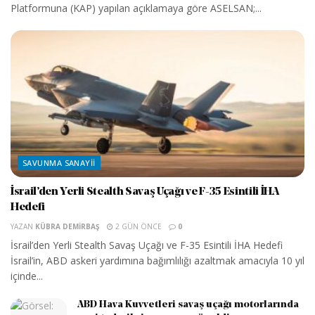
Platformuna (KAP) yapılan açıklamaya göre ASELSAN;...
SAVUNMA SANAYII
İsrail’den Yerli Stealth Savaş Uçağı ve F-35 Esintili İHA
Hedefi
YAZAN
KÜBRA DEMIRBAŞ
2 GÜN ÖNCE
0
İsrail’den Yerli Stealth Savaş Uçağı ve F-35 Esintili İHA Hedefi
İsrail’in, ABD askeri yardımına bağımlılığı azaltmak amacıyla 10 yıl
içinde...
ABD Hava Kuvvetleri savaş uçağı motorlarında