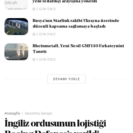
yeni tedarikçi arayışına yöneldi
2 GÜN ÖNCE
Rusya’nın Starlink rakibi Ukrayna üzerinde
düzenli kapsama sağlamaya başladı
2 GÜN ÖNCE
Rheinmetall, Yeni Nesil GMF140 Fırkateynini
Tanıttı
3 GÜN ÖNCE
DEVAMI YÜKLE
Anasayfa
Savunma Sanayii
İngiliz ordusunun lojistiği