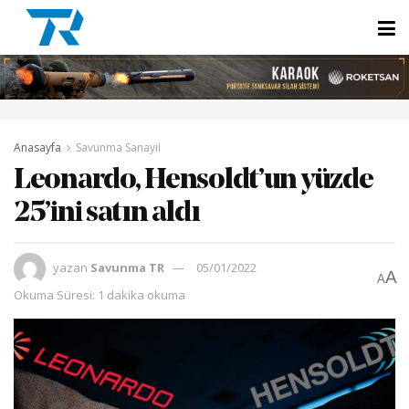
Anasayfa
Savunma Sanayii
Leonardo, Hensoldt’un yüzde
25’ini satın aldı
yazan
Savunma TR
05/01/2022
A
A
Okuma Süresi: 1 dakika okuma