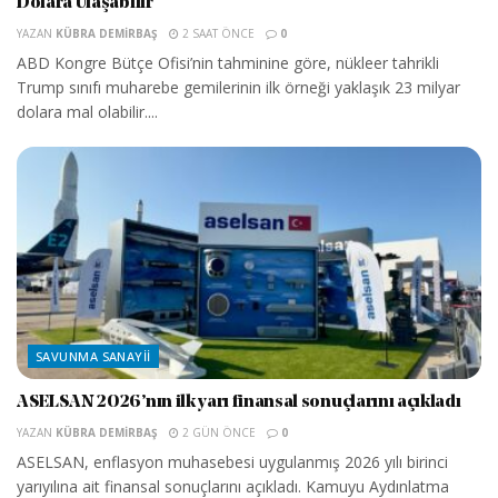
Dolara Ulaşabilir
YAZAN
KÜBRA DEMIRBAŞ
2 SAAT ÖNCE
0
ABD Kongre Bütçe Ofisi’nin tahminine göre, nükleer tahrikli
Trump sınıfı muharebe gemilerinin ilk örneği yaklaşık 23 milyar
dolara mal olabilir....
SAVUNMA SANAYII
ASELSAN 2026’nın ilk yarı finansal sonuçlarını açıkladı
YAZAN
KÜBRA DEMIRBAŞ
2 GÜN ÖNCE
0
ASELSAN, enflasyon muhasebesi uygulanmış 2026 yılı birinci
yarıyılına ait finansal sonuçlarını açıkladı. Kamuyu Aydınlatma