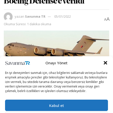
Boeing Defense’e verildi
yazan
Savunma TR
05/01/2022
A
A
Okuma Süresi: 1 dakika okuma
Onayı Yönet
En iyi deneyimleri sunmak için, cihaz bilgilerini saklamak ve/veya bunlara
erişmek amacıyla çerezler gibi teknolojiler kullanıyoruz. Bu teknolojilere
izin vermek, bu sitedeki tarama davranışı veya benzersiz kimlikler gibi
verileri işlememize izin verecektir. Onay vermemek veya onayı geri
çekmek, belirli özellikleri ve işlevleri olumsuz etkileyebilir.
5 yıllığına ve 460 milyon sterline lojistik sözleşmesi
Kabul et
imzalayan İngiltere Silahlı Kuvvetleri ile Boeing
Defense, İngiltere’nin dünya çapındaki tüm askerî üsleri