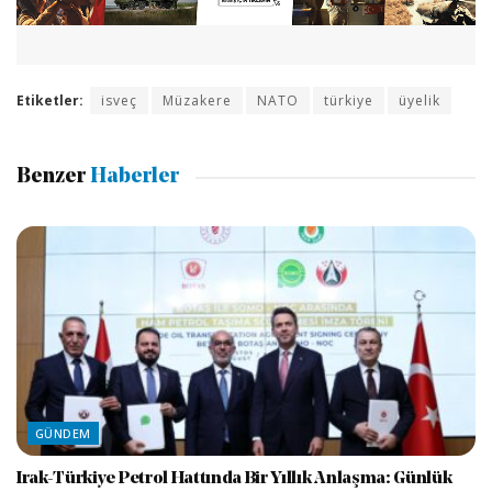
Etiketler:
isveç
Müzakere
NATO
türkiye
üyelik
Benzer
Haberler
GÜNDEM
Irak-Türkiye Petrol Hattında Bir Yıllık Anlaşma: Günlük