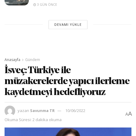
3 GÜN ÖNCE
DEVAMI YÜKLE
Anasayfa
Gündem
İsveç: Türkiye ile
müzakerelerde yapıcı ilerleme
kaydetmeyi hedefliyoruz
yazan
Savunma TR
10/06/2022
A
A
Okuma Süresi: 2 dakika okuma