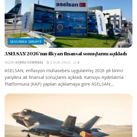
SAVUNMA SANAYII
ASELSAN 2026’nın ilk yarı finansal sonuçlarını açıkladı
YAZAN
KÜBRA DEMIRBAŞ
2 GÜN ÖNCE
0
ASELSAN, enflasyon muhasebesi uygulanmış 2026 yılı birinci
yarıyılına ait finansal sonuçlarını açıkladı. Kamuyu Aydınlatma
Platformuna (KAP) yapılan açıklamaya göre ASELSAN;...