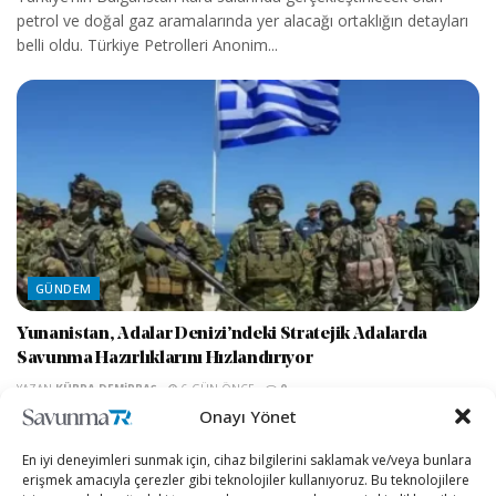
petrol ve doğal gaz aramalarında yer alacağı ortaklığın detayları
belli oldu. Türkiye Petrolleri Anonim...
GÜNDEM
Yunanistan, Adalar Denizi’ndeki Stratejik Adalarda
Savunma Hazırlıklarını Hızlandırıyor
YAZAN
KÜBRA DEMIRBAŞ
6 GÜN ÖNCE
0
Onayı Yönet
Yunanistan basınına göre Atina yönetimi, Türkiye'ye yakın Adalar
Denizi (Ege) ile Meriç bölgesindeki savunma kapasitesini
En iyi deneyimleri sunmak için, cihaz bilgilerini saklamak ve/veya bunlara
artırmaya yönelik yeni adımlar atıyor....
erişmek amacıyla çerezler gibi teknolojiler kullanıyoruz. Bu teknolojilere