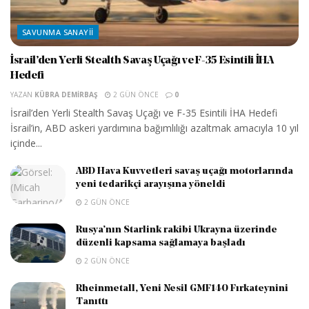
SAVUNMA SANAYII
İsrail’den Yerli Stealth Savaş Uçağı ve F-35 Esintili İHA
Hedefi
YAZAN
KÜBRA DEMIRBAŞ
2 GÜN ÖNCE
0
İsrail’den Yerli Stealth Savaş Uçağı ve F-35 Esintili İHA Hedefi
İsrail’in, ABD askeri yardımına bağımlılığı azaltmak amacıyla 10 yıl
içinde...
ABD Hava Kuvvetleri savaş uçağı motorlarında
yeni tedarikçi arayışına yöneldi
2 GÜN ÖNCE
Rusya’nın Starlink rakibi Ukrayna üzerinde
düzenli kapsama sağlamaya başladı
2 GÜN ÖNCE
Rheinmetall, Yeni Nesil GMF140 Fırkateynini
Tanıttı