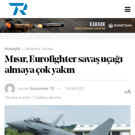
Anasayfa
Savunma Sanayii
Mısır, Eurofighter savaş uçağı
almaya çok yakın
yazan
Savunma TR
10/06/2022
A
A
Okuma Süresi: 2 dakika okuma