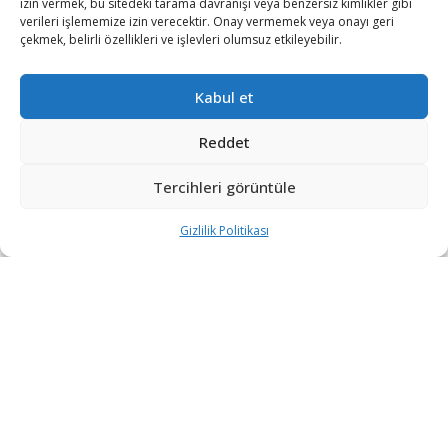
izin vermek, bu sitedeki tarama davranışı veya benzersiz kimlikler gibi
Osman Gazi, 30 Ağustos Zafer Bayramı’nda
verileri işlememize izin verecektir. Onay vermemek veya onayı geri
görev yapacağı Sakarya Gaz Sahası’na
çekmek, belirli özellikleri ve işlevleri olumsuz etkileyebilir.
uğurlanıyor
1 HAFTA ÖNCE
Kabul et
TPAO, Kerkük’te BP’nin Şirketine Yüzde 15
Ortak Oldu
Reddet
1 HAFTA ÖNCE
Tercihleri görüntüle
Tayvan, Çin saldırısı senaryosunda silah
üretimini taşımayı test edecek
Gizlilik Politikası
1 HAFTA ÖNCE
DEVAMI YÜKLE