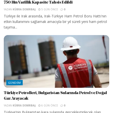
750 Bin Varillik Kapasite Tahsis Edildi
YAZAN
KÜBRA DEMIRBAŞ
5 GÜN ÖNCE
0
Türkiye ile Irak arasında, Irak-Türkiye Ham Petrol Boru Hattı'nın
etkin kullanımını sağlamak amacıyla bir yıl süreli yeni ham petrol
taşıma...
GÜNDEM
Türkiye Petrolleri, Bulgaristan Sularında Petrol ve Doğal
Gaz Arayacak
YAZAN
KÜBRA DEMIRBAŞ
6 GÜN ÖNCE
0
Türkiye’nin Bulgaristan kara sularında gerçekleştirilecek olan