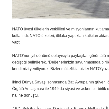
NATO üyesi ülkelerin yetkilileri ve misyonlarının kutla
kullanıldı. NATO ülkeleri, ittifaka yaptıkları katkıları ak
yaptı.
NATO’nun yıl dönümü dolayısıyla paylaşılan görüntülü
değiştiği belirtilerek, “Değerlerimizin savunmasında birli
kendimizi yeniliyoruz. Bizler müttefikiz, bizler NATO’yuz.”
İkinci Dünya Savaşı sonrasında Batı Avrupa’nın güvenliğ
Örgütü Antlaşması ile 1949’da siyasi ve askeri bir birlik 
haline dönüştü.
ABD, Belçika, İngiltere, Danimarka, Fransa, Hollanda, İ