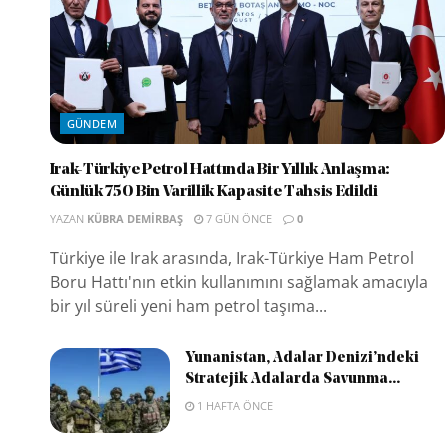
GÜNDEM
Irak-Türkiye Petrol Hattında Bir Yıllık Anlaşma:
Günlük 750 Bin Varillik Kapasite Tahsis Edildi
YAZAN
KÜBRA DEMIRBAŞ
7 GÜN ÖNCE
0
Türkiye ile Irak arasında, Irak-Türkiye Ham Petrol
Boru Hattı'nın etkin kullanımını sağlamak amacıyla
bir yıl süreli yeni ham petrol taşıma...
Yunanistan, Adalar Denizi’ndeki
Stratejik Adalarda Savunma...
1 HAFTA ÖNCE