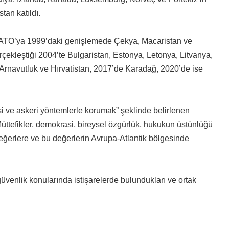
an katıldı.
 NATO’ya 1999’daki genişlemede Çekya, Macaristan ve
ekleştiği 2004’te Bulgaristan, Estonya, Letonya, Litvanya,
rnavutluk ve Hırvatistan, 2017’de Karadağ, 2020’de ise
asi ve askeri yöntemlerle korumak” şeklinde belirlenen
Müttefikler, demokrasi, bireysel özgürlük, hukukun üstünlüğü
eğerlere ve bu değerlerin Avrupa-Atlantik bölgesinde
üvenlik konularında istişarelerde bulundukları ve ortak