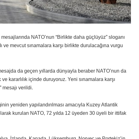
ma mesajlarında NATO’nun “Birlikte daha güçlüyüz” sloganı
tardı ve mevcut sınamalara karşı birlikte durulacağına vurgu
 mesajda da geçen yıllarda dünyayla beraber NATO’nun da
k ve kararlılık içinde duruyoruz. Yeni sınamalara karşı
 mesajı verildi.
inin yeniden yapılandırılması amacıyla Kuzey Atlantik
olarak kurulan NATO, 72 yılda 12 üyeden 30 üyeli bir ittifak
talya, İzlanda, Kanada, Lüksemburg, Norveç ve Portekiz’in