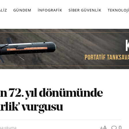
LIZ
GÜNDEM
İNFOGRAFIK
SIBER GÜVENLIK
TEKNOLOJ
 72. yıl dönümünde
rlik’ vurgusu
0
A
ika okuma
A