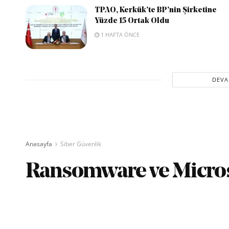
TPAO, Kerkük’te BP’nin Şirketine
Yüzde 15 Ortak Oldu
1 HAFTA ÖNCE
DEVA
Anasayfa
Siber Güvenlik
Ransomware ve Microsof
yazan
Savunma TR
04/04/2021
Okuma Süresi: 2 dak