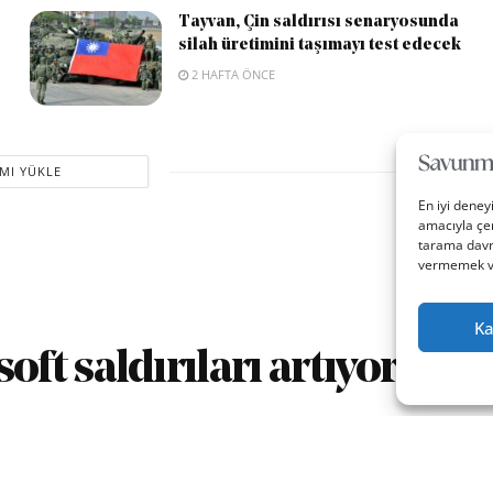
Tayvan, Çin saldırısı senaryosunda
silah üretimini taşımayı test edecek
2 HAFTA ÖNCE
MI YÜKLE
En iyi deney
amacıyla çer
tarama davra
vermemek vey
Ka
t saldırıları artıyor
0
A
ika okuma
A