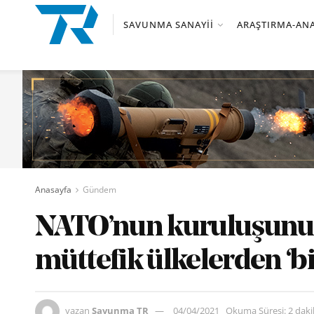
SAVUNMA SANAYII
ARAŞTIRMA-ANA
Anasayfa
Gündem
NATO’nun kuruluşunun
müttefik ülkelerden ‘bi
yazan
Savunma TR
04/04/2021
Okuma Süresi: 2 dak