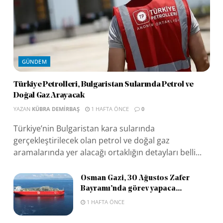
GÜNDEM
Türkiye Petrolleri, Bulgaristan Sularında Petrol ve
Doğal Gaz Arayacak
YAZAN
KÜBRA DEMIRBAŞ
1 HAFTA ÖNCE
0
Türkiye’nin Bulgaristan kara sularında
gerçekleştirilecek olan petrol ve doğal gaz
aramalarında yer alacağı ortaklığın detayları belli...
Osman Gazi, 30 Ağustos Zafer
Bayramı’nda görev yapaca...
1 HAFTA ÖNCE