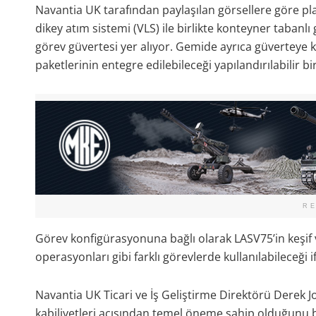
Navantia UK tarafından paylaşılan görsellere göre pl
dikey atım sistemi (VLS) ile birlikte konteyner tabanlı
görev güvertesi yer alıyor. Gemide ayrıca güverteye k
paketlerinin entegre edilebileceği yapılandırılabilir b
R
Görev konfigürasyonuna bağlı olarak LASV75’in keşif v
operasyonları gibi farklı görevlerde kullanılabileceği i
Navantia UK Ticari ve İş Geliştirme Direktörü Derek 
kabiliyetleri açısından temel öneme sahip olduğunu bel