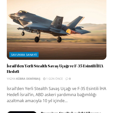
SAVUNMA SANAYII
İsrail’den Yerli Stealth Savaş Uçağı ve F-35 Esintili İHA
Hedefi
YAZAN
KÜBRA DEMIRBAŞ
1 GÜN ÖNCE
0
İsrail’den Yerli Stealth Savaş Uçağı ve F-35 Esintili İHA
Hedefi İsrail’in, ABD askeri yardımına bağımlılığı
azaltmak amacıyla 10 yıl içinde...