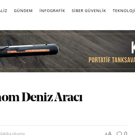
LIZ
GÜNDEM
İNFOGRAFIK
SIBER GÜVENLIK
TEKNOLOJ
nom Deniz Aracı
0
A
 dakika okuma
A