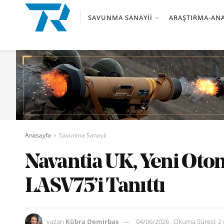
SAVUNMA SANAYII
ARAŞTIRMA-ANA
Anasayfa
Savunma Sanayii
Navantia UK, Yeni Oto
LASV75’i Tanıttı
yazan
Kübra Demirbaş
04/06/2026
Okuma Süresi: 2