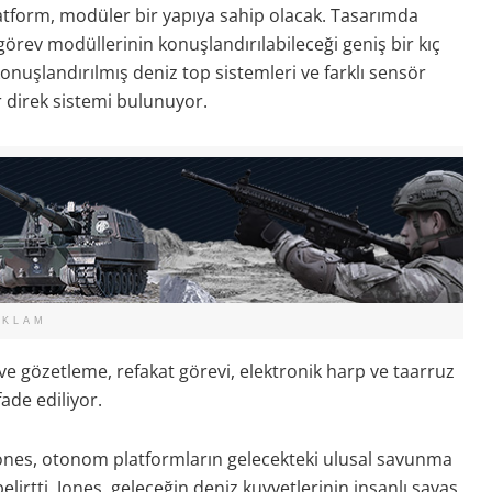
atform, modüler bir yapıya sahip olacak. Tasarımda
 görev modüllerinin konuşlandırılabileceği geniş bir kıç
onuşlandırılmış deniz top sistemleri ve farklı sensör
ir direk sistemi bulunuyor.
EKLAM
e gözetleme, refakat görevi, elektronik harp ve taarruz
fade ediliyor.
Jones, otonom platformların gelecekteki ulusal savunma
irtti. Jones, geleceğin deniz kuvvetlerinin insanlı savaş