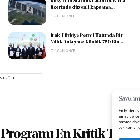
Rusya’nın Starlink rakibi Ukrayna
üzerinde düzenli kapsama...
2 GÜN ÖNCE
Irak-Türkiye Petrol Hattında Bir
Yıllık Anlaşma: Günlük 750 Bin...
4 GÜN ÖNCE
MI YÜKLE
En iyi deney
amacıyla çer
tarama davra
vermemek vey
Programı En Kritik Test