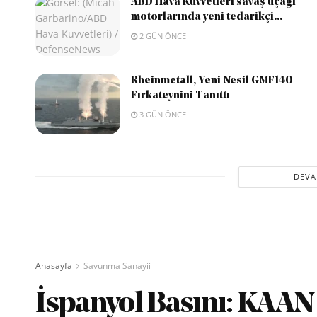
ABD Hava Kuvvetleri savaş uçağı
motorlarında yeni tedarikçi...
2 GÜN ÖNCE
Rheinmetall, Yeni Nesil GMF140
Fırkateynini Tanıttı
3 GÜN ÖNCE
DEVA
Anasayfa
Savunma Sanayii
İspanyol Basını: KAAN 