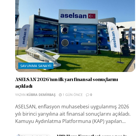
SAVUNMA SANAYII
ASELSAN 2026’nın ilk yarı finansal sonuçlarını
açıkladı
YAZAN
KÜBRA DEMIRBAŞ
1 GÜN ÖNCE
0
ASELSAN, enflasyon muhasebesi uygulanmış 2026
yılı birinci yarıyılına ait finansal sonuçlarını açıkladı.
Kamuyu Aydınlatma Platformuna (KAP) yapılan...