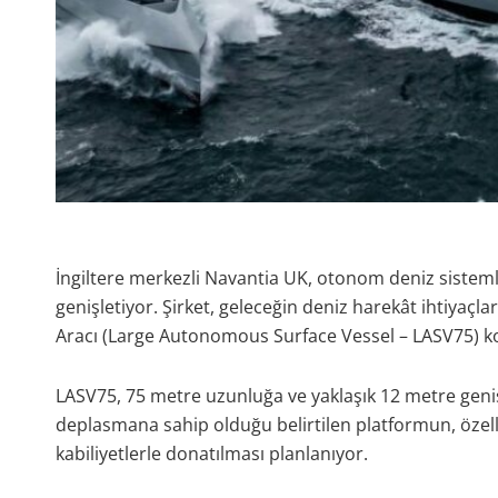
İngiltere merkezli Navantia UK, otonom deniz sistemle
genişletiyor. Şirket, geleceğin deniz harekât ihtiyaçl
Aracı (Large Autonomous Surface Vessel – LASV75) k
LASV75, 75 metre uzunluğa ve yaklaşık 12 metre genişl
deplasmana sahip olduğu belirtilen platformun, özell
kabiliyetlerle donatılması planlanıyor.