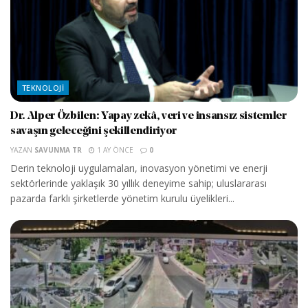
TEKNOLOJI
Dr. Alper Özbilen: Yapay zekâ, veri ve insansız sistemler
savaşın geleceğini şekillendiriyor
YAZAN
SAVUNMA TR
1 AY ÖNCE
0
Derin teknoloji uygulamaları, inovasyon yönetimi ve enerji
sektörlerinde yaklaşık 30 yıllık deneyime sahip; uluslararası
pazarda farklı şirketlerde yönetim kurulu üyelikleri...