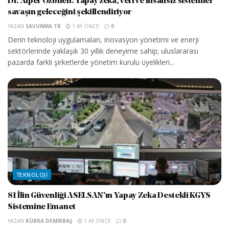
Dr. Alper Özbilen: Yapay zekâ, veri ve insansız sistemler
savaşın geleceğini şekillendiriyor
YAZAN
SAVUNMA TR
1 AY ÖNCE
0
Derin teknoloji uygulamaları, inovasyon yönetimi ve enerji
sektörlerinde yaklaşık 30 yıllık deneyime sahip; uluslararası
pazarda farklı şirketlerde yönetim kurulu üyelikleri...
TEKNOLOJI
81 İlin Güvenliği ASELSAN’ın Yapay Zeka Destekli KGYS
Sistemine Emanet
YAZAN
KÜBRA DEMIRBAŞ
1 AY ÖNCE
0