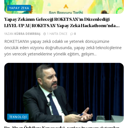
YAPAY ZEKA
Yapay Zekânın Geleceği ROKETSAN’ın Düzenlediği
LEVEL-UP AI | ROKETSAN Yapay Zekâ Hackathonu’nda...
YAZAN
KÜBRA DEMIRBAŞ
1 HAFTA ÖNCE
0
ROKETSAN’ın yapay zekâ odaklı ve yetenek dönüşümüne
öncülük eden vizyonu doğrultusunda, yapay zekâ teknolojilerine
yön verecek yeteneklerine yönelik eğitim, gelişim...
TEKNOLOJI