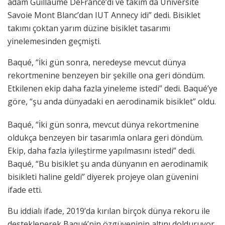
adam Guillaume DeFrance’dı ve takım da Université
Savoie Mont Blanc’dan IUT Annecy idi” dedi. Bisiklet
takımı çoktan yarım düzine bisiklet tasarımı
yinelemesinden geçmişti.
Baqué, “İki gün sonra, neredeyse mevcut dünya
rekortmenine benzeyen bir şekille ona geri döndüm.
Etkilenen ekip daha fazla yineleme istedi” dedi. Baqué’ye
göre, “şu anda dünyadaki en aerodinamik bisiklet” oldu.
Baqué, “İki gün sonra, mevcut dünya rekortmenine
oldukça benzeyen bir tasarımla onlara geri döndüm.
Ekip, daha fazla iyileştirme yapılmasını istedi” dedi.
Baqué, “Bu bisiklet şu anda dünyanın en aerodinamik
bisikleti haline geldi” diyerek projeye olan güvenini
ifade etti.
Bu iddialı ifade, 2019’da kırılan birçok dünya rekoru ile
desteklenerek Baqué’nin özgüveninin altını dolduruyor.