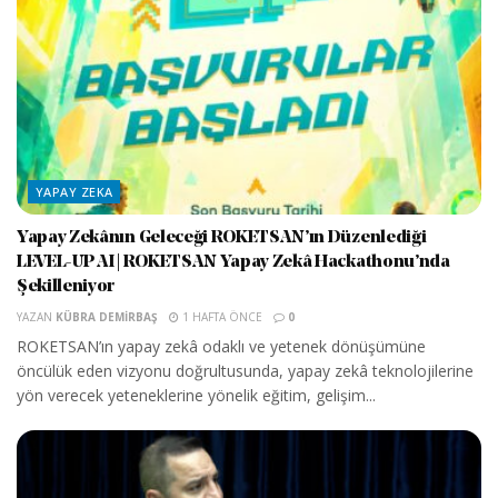
YAPAY ZEKA
Yapay Zekânın Geleceği ROKETSAN’ın Düzenlediği
LEVEL-UP AI | ROKETSAN Yapay Zekâ Hackathonu’nda
Şekilleniyor
YAZAN
KÜBRA DEMIRBAŞ
1 HAFTA ÖNCE
0
ROKETSAN’ın yapay zekâ odaklı ve yetenek dönüşümüne
öncülük eden vizyonu doğrultusunda, yapay zekâ teknolojilerine
yön verecek yeteneklerine yönelik eğitim, gelişim...