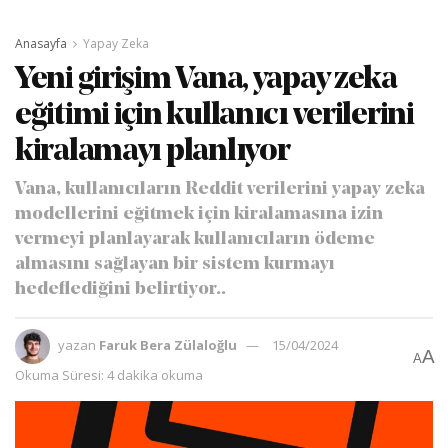
Anasayfa
Yapay Zeka
Yeni girişim Vana, yapay zeka
eğitimi için kullanıcı verilerini
kiralamayı planlıyor
Vana, kullanıcıların Reddit verilerini yapay zeka
modellerini eğitmek için kiralamasına izin
vermeyi planlayarak kullanıcıların ödeme
almasını sağlayan bir sistem kurmayı
hedeflediğini belirtiyor..
yazan
Faruk Bera Zülaloğlu
15/04/2024
A
A
Okuma Süresi: 4 dakika okuma