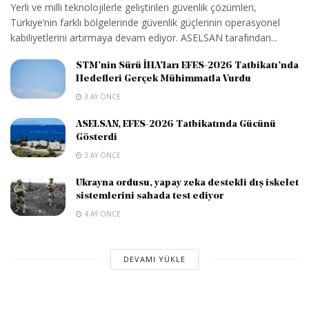
Yerli ve milli teknolojilerle geliştirilen güvenlik çözümleri,
Türkiye’nin farklı bölgelerinde güvenlik güçlerinin operasyonel
kabiliyetlerini artırmaya devam ediyor. ASELSAN tarafından...
STM’nin Sürü İHA’ları EFES-2026 Tatbikatı’nda
Hedefleri Gerçek Mühimmatla Vurdu
3 AY ÖNCE
ASELSAN, EFES-2026 Tatbikatında Gücünü
Gösterdi
3 AY ÖNCE
Ukrayna ordusu, yapay zeka destekli dış iskelet
sistemlerini sahada test ediyor
4 AY ÖNCE
DEVAMI YÜKLE