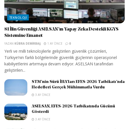
TEKNOLOJI
81 İlin Güvenliği ASELSAN’ın Yapay Zeka Destekli KGYS
Sistemine Emanet
YAZAN
KÜBRA DEMIRBAŞ
1 AY ÖNCE
0
Yerli ve milli teknolojilerle geliştirilen güvenlik çözümleri,
Türkiye’nin farklı bölgelerinde güvenlik güçlerinin operasyonel
kabiliyetlerini artırmaya devam ediyor. ASELSAN tarafından
geliştirilen...
STM’nin Sürü İHA’ları EFES-2026 Tatbikatı’nda
Hedefleri Gerçek Mühimmatla Vurdu
3 AY ÖNCE
ASELSAN, EFES-2026 Tatbikatında Gücünü
Gösterdi
3 AY ÖNCE