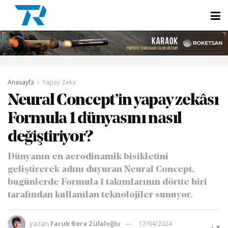
Anasayfa
Yapay Zeka
Neural Concept’in yapay zekâsı
Formula 1 dünyasını nasıl
değiştiriyor?
Dünyanın en aerodinamik bisikletini
geliştirerek adını duyuran Neural Concept,
bugünlerde Formula 1 takımlarının dörtte biri
tarafından kullanılan teknolojiler sunuyor.
yazan
Faruk Bera Zülaloğlu
17/04/2024