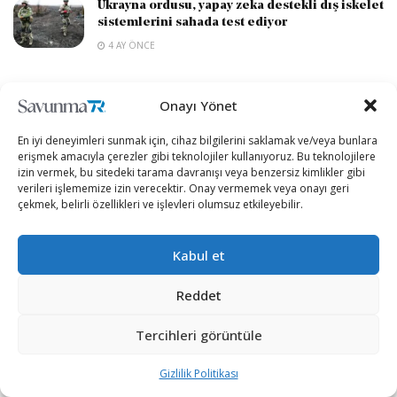
Ukrayna ordusu, yapay zeka destekli dış iskelet
sistemlerini sahada test ediyor
4 AY ÖNCE
Onayı Yönet
DEVAMI YÜKLE
En iyi deneyimleri sunmak için, cihaz bilgilerini saklamak ve/veya bunlara
erişmek amacıyla çerezler gibi teknolojiler kullanıyoruz. Bu teknolojilere
izin vermek, bu sitedeki tarama davranışı veya benzersiz kimlikler gibi
verileri işlememize izin verecektir. Onay vermemek veya onayı geri
çekmek, belirli özellikleri ve işlevleri olumsuz etkileyebilir.
Anasayfa
Savunma Sanayii
Birleşik Krallık Donanması
Kabul et
DragonFire lazer silah
Reddet
sistemini 2027’de hizmete
alacak
Tercihleri görüntüle
Birleşik Krallık, DragonFire lazer
Gizlilik Politikası
yönlendirilmiş enerji silah sistemlerini 2027