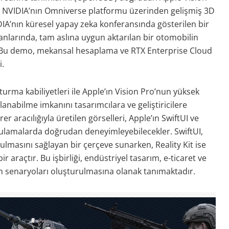
ar, NVIDIA’nın Omniverse platformu üzerinden gelişmiş 3D
DIA’nın küresel yapay zeka konferansında gösterilen bir
nlarında, tam aslına uygun aktarılan bir otomobilin
iledi. Bu demo, mekansal hesaplama ve RTX Enterprise Cloud
.
urma kabiliyetleri ile Apple’ın Vision Pro’nun yüksek
nabilme imkanını tasarımcılara ve geliştiricilere
 aracılığıyla üretilen görselleri, Apple’ın SwiftUI ve
uygulamalarda doğrudan deneyimleyebilecekler. SwiftUI,
turulmasını sağlayan bir çerçeve sunarken, Reality Kit ise
r araçtır. Bu işbirliği, endüstriyel tasarım, e-ticaret ve
nım senaryoları oluşturulmasına olanak tanımaktadır.