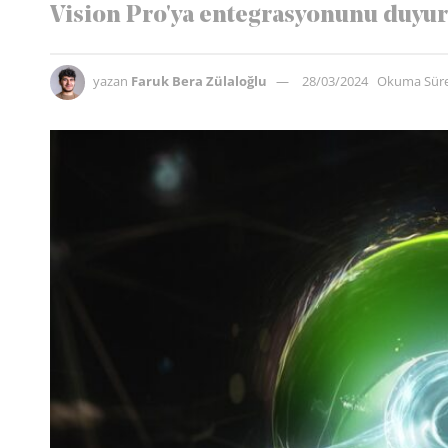
Vision Pro'ya entegrasyonunu duyur
yazan
Faruk Bera Zülaloğlu
28/03/2024
Okuma Süre