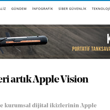
LIZ
GÜNDEM
İNFOGRAFIK
SIBER GÜVENLIK
TEKNOLOJ
eri artık Apple Vision
kurumsal dijital ikizlerinin Apple