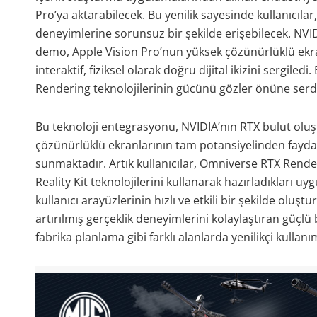
Pro’ya aktarabilecek. Bu yenilik sayesinde kullanıcıl
deneyimlerine sorunsuz bir şekilde erişebilecek. NVI
demo, Apple Vision Pro’nun yüksek çözünürlüklü ekra
interaktif, fiziksel olarak doğru dijital ikizini serg
Rendering teknolojilerinin gücünü gözler önüne serdi
Bu teknoloji entegrasyonu, NVIDIA’nın RTX bulut oluşt
çözünürlüklü ekranlarının tam potansiyelinden faydala
sunmaktadır. Artık kullanıcılar, Omniverse RTX Renderer
Reality Kit teknolojilerini kullanarak hazırladıkları 
kullanıcı arayüzlerinin hızlı ve etkili bir şekilde oluş
artırılmış gerçeklik deneyimlerini kolaylaştıran güçlü bi
fabrika planlama gibi farklı alanlarda yenilikçi kulla