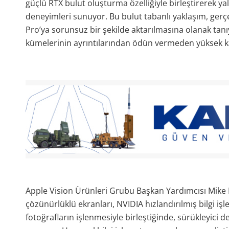
güçlü RTX bulut oluşturma özelliğiyle birleştirerek yal
deneyimleri sunuyor. Bu bulut tabanlı yaklaşım, gerçek
Pro’ya sorunsuz bir şekilde aktarılmasına olanak tan
kümelerinin ayrıntılarından ödün vermeden yüksek kal
Apple Vision Ürünleri Grubu Başkan Yardımcısı Mike R
çözünürlüklü ekranları, NVIDIA hızlandırılmış bilgi i
fotoğrafların işlenmesiyle birleştiğinde, sürükleyici de