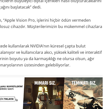
cilerin büyüleyici dijital içerikleri nasıl oluşturacaklarını
çağını başlatacak” dedi.
 “Apple Vision Pro, işlerini hiçbir ödün vermeden
blosuz cihazdır. Müşterilerimizin bu mükemmel cihazlara
kede kullanılarak NVIDIA’nın küresel çapta bulut
nıyor ve kullanıcılara akıcı, yüksek kaliteli ve interaktif
rinin boyutu ya da karmaşıklığı ne olursa olsun, ağır
naryolarının üstesinden gelebiliyorlar.