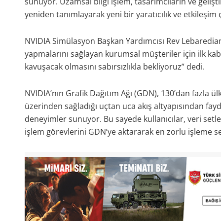
sunuyor. Uzamsal bilgi işlem, tasarımcıların ve geliştiri
yeniden tanımlayarak yeni bir yaratıcılık ve etkileşim 
NVIDIA Simülasyon Başkan Yardımcısı Rev Lebaredian,
yapmalarını sağlayan kurumsal müşteriler için ilk ka
kavuşacak olmasını sabırsızlıkla bekliyoruz” dedi.
NVIDIA’nın Grafik Dağıtım Ağı (GDN), 130’dan fazla ül
üzerinden sağladığı uçtan uca akış altyapısından faydala
deneyimler sunuyor. Bu sayede kullanıcılar, veri setle
işlem görevlerini GDN’ye aktararak en zorlu işleme se