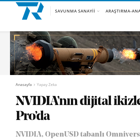
SAVUNMA SANAYII
ARAŞTIRMA-ANA
Anasayfa
Yapay Zeka
NVIDIA’nın dijital ikizl
Pro’da
NVIDIA, OpenUSD tabanlı Omniverse 