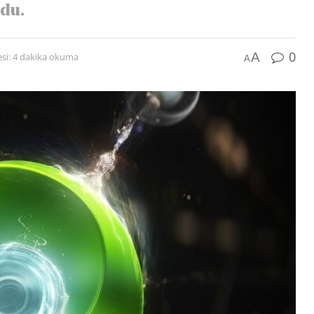
du.
0
A
si: 4 dakika okuma
A