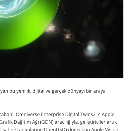
n bu yenilik, dijital ve gerçek dünyayı bir araya
banlı Omniverse Enterprise Digital Twins2’in Apple
ik Dağıtım Ağı (GDN) aracılığıyla, geliştiriciler artık
el sahne tanımlarını (OpenUSD) doğrudan Apple Vision