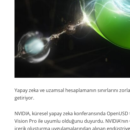
Yapay zeka ve uzamsal hesaplamanın sınırlarını zorlaya
getiriyor.
NVIDIA, küresel yapay zeka konferansında OpenUSD ta
Vision Pro ile uyumlu olduğunu duyurdu. NVIDIA’nın Graf
içerik oluşturma uygulamalarından alınan endüstriy