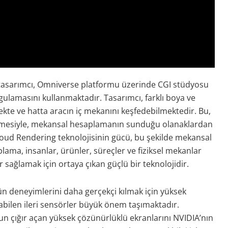
tasarımcı, Omniverse platformu üzerinde CGI stüdyosu
gulamasını kullanmaktadır. Tasarımcı, farklı boya ve
te ve hatta aracın iç mekanını keşfedebilmektedir. Bu,
irilmesiyle, mekansal hesaplamanın sunduğu olanaklardan
oud Rendering teknolojisinin gücü, bu şekilde mekansal
ma, insanlar, ürünler, süreçler ve fiziksel mekanlar
r sağlamak için ortaya çıkan güçlü bir teknolojidir.
n deneyimlerini daha gerçekçi kılmak için yüksek
abilen ileri sensörler büyük önem taşımaktadır.
nun çığır açan yüksek çözünürlüklü ekranlarını NVIDIA’nın