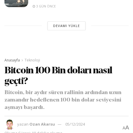
3 GÜN ÖNCE
DEVAMI YÜKLE
Anasayfa
Teknoloji
Bitcoin 100 Bin doları nasıl
geçti?
Bitcoin, bir aydır süren rallinin ardından uzun
zamandır hedeflenen 100 bin dolar seviyesini
aşmayı başardı.
yazan
Ozan Akarsu
05/12/2024
A
A