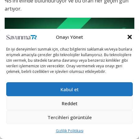
%5’ini elinde bulunduruyor ve bu oran her geçen gün
artıyor.
Onayı Yönet
En iyi deneyimleri sunmak için, cihaz bilgilerini saklamak ve/veya bunlara
erişmek amacıyla çerezler gibi teknolojiler kullanıyoruz. Bu teknolojilere
izin vermek, bu sitedeki tarama davranışı veya benzersiz kimlikler gibi
verileri işlememize izin verecektir. Onay vermemek veya onayı geri
çekmek, belirli özellikleri ve işlevleri olumsuz etkileyebilir.
Kabul et
Reddet
Julius Baer dijital varlık analisti Manuel Villegas’a göre,
Tercihleri görüntüle
talebin bu kadar hızlı artması, arzın sabit kalmasıyla
birleştiğinde fiyatların yukarı yönlü hareket etmesi
Gizlilik Politikası
kaçınılmaz bir sonuç oluyor. Villegas, “Piyasada talep