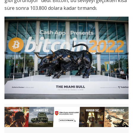
gibi görünüyor” dedi. Bitcoin, bu seviyeyi geçtikten kısa
süre sonra 103.800 dolara kadar tırmandı.