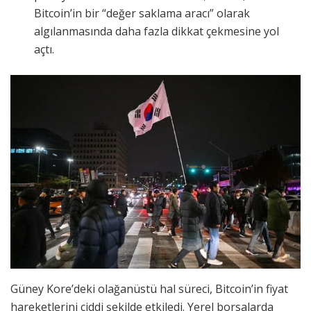
Bitcoin’in bir “değer saklama aracı” olarak
algılanmasında daha fazla dikkat çekmesine yol
açtı.
Güney Kore’deki olağanüstü hal süreci, Bitcoin’in fiyat
hareketlerini ciddi şekilde etkiledi. Yerel borsalarda