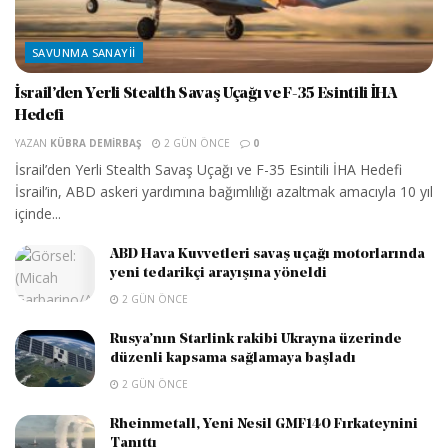
SAVUNMA SANAYII
İsrail’den Yerli Stealth Savaş Uçağı ve F-35 Esintili İHA
Hedefi
YAZAN
KÜBRA DEMIRBAŞ
2 GÜN ÖNCE
0
İsrail’den Yerli Stealth Savaş Uçağı ve F-35 Esintili İHA Hedefi
İsrail’in, ABD askeri yardımına bağımlılığı azaltmak amacıyla 10 yıl
içinde...
ABD Hava Kuvvetleri savaş uçağı motorlarında
yeni tedarikçi arayışına yöneldi
2 GÜN ÖNCE
Rusya’nın Starlink rakibi Ukrayna üzerinde
düzenli kapsama sağlamaya başladı
2 GÜN ÖNCE
Rheinmetall, Yeni Nesil GMF140 Fırkateynini
Tanıttı