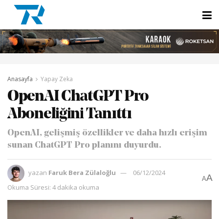
Anasayfa
Yapay Zeka
OpenAI ChatGPT Pro
Aboneliğini Tanıttı
OpenAI, gelişmiş özellikler ve daha hızlı erişim
sunan ChatGPT Pro planını duyurdu.
yazan
Faruk Bera Zülaloğlu
06/12/2024
A
A
Okuma Süresi: 4 dakika okuma