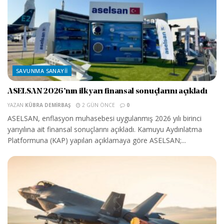
SAVUNMA SANAYII
ASELSAN 2026’nın ilk yarı finansal sonuçlarını açıkladı
YAZAN
KÜBRA DEMIRBAŞ
2 GÜN ÖNCE
0
ASELSAN, enflasyon muhasebesi uygulanmış 2026 yılı birinci
yarıyılına ait finansal sonuçlarını açıkladı. Kamuyu Aydınlatma
Platformuna (KAP) yapılan açıklamaya göre ASELSAN;...