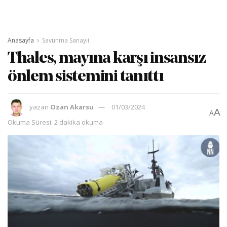
Anasayfa
Savunma Sanayii
Thales, mayına karşı insansız
önlem sistemini tanıttı
yazan
Ozan Akarsu
01/03/2024
A
A
Okuma Süresi: 2 dakika okuma