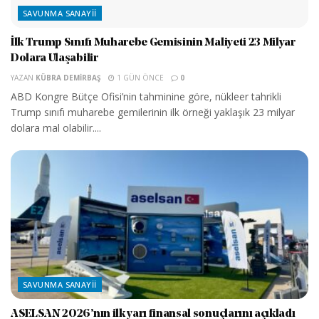
SAVUNMA SANAYII
İlk Trump Sınıfı Muharebe Gemisinin Maliyeti 23 Milyar
Dolara Ulaşabilir
YAZAN
KÜBRA DEMIRBAŞ
1 GÜN ÖNCE
0
ABD Kongre Bütçe Ofisi’nin tahminine göre, nükleer tahrikli
Trump sınıfı muharebe gemilerinin ilk örneği yaklaşık 23 milyar
dolara mal olabilir....
SAVUNMA SANAYII
ASELSAN 2026’nın ilk yarı finansal sonuçlarını açıkladı