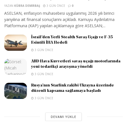
YAZAN
KÜBRA DEMIRBAŞ
3 GÜN ÖNCE
0
ASELSAN, enflasyon muhasebesi uygulanmış 2026 yılı birinci
yarıyılına ait finansal sonuçlarını açıkladı. Kamuyu Aydınlatma
Platformuna (KAP) yapılan açıklamaya göre ASELSAN;...
İsrail’den Yerli Stealth Savaş Uçağı ve F-35
Esintili İHA Hedefi
3 GÜN ÖNCE
ABD Hava Kuvvetleri savaş uçağı motorlarında
yeni tedarikçi arayışına yöneldi
3 GÜN ÖNCE
Rusya’nın Starlink rakibi Ukrayna üzerinde
düzenli kapsama sağlamaya başladı
3 GÜN ÖNCE
DEVAMI YÜKLE