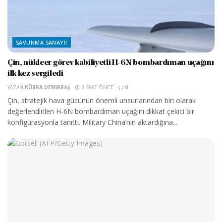
SAVUNMA SANAYII
Çin, nükleer görev kabiliyetli H-6N bombardıman uçağını
ilk kez sergiledi
YAZAN
KÜBRA DEMIRBAŞ
3 SAAT ÖNCE
0
Çin, stratejik hava gücünün önemli unsurlarından biri olarak
değerlendirilen H-6N bombardıman uçağını dikkat çekici bir
konfigürasyonla tanıttı. Military China’nın aktardığına...