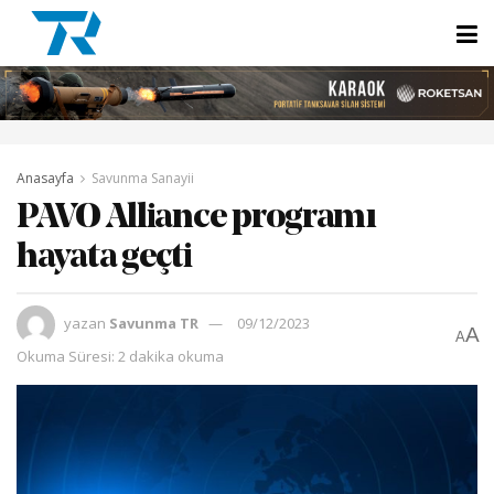
Anasayfa
Savunma Sanayii
PAVO Alliance programı
hayata geçti
yazan
Savunma TR
09/12/2023
A
A
Okuma Süresi: 2 dakika okuma