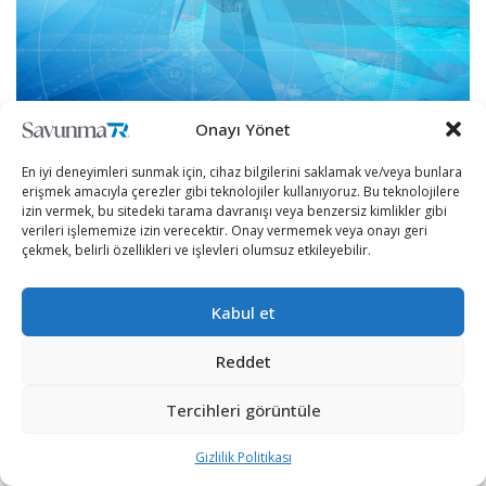
Onayı Yönet
En iyi deneyimleri sunmak için, cihaz bilgilerini saklamak ve/veya bunlara
Thales’in Pathmaster’ı geliştirmesi, özellikle geleneksel
erişmek amacıyla çerezler gibi teknolojiler kullanıyoruz. Bu teknolojilere
mayın karşı önlem yöntemlerinden modern ve insansız
izin vermek, bu sitedeki tarama davranışı veya benzersiz kimlikler gibi
verileri işlememize izin verecektir. Onay vermemek veya onayı geri
sistemlere geçişi sağlayan, deniz teknolojilerini
çekmek, belirli özellikleri ve işlevleri olumsuz etkileyebilir.
ilerletmeye yönelik daha geniş girişiminin bir parçası
olarak değerlendiriliyor.
Kabul et
Mayınlara karşı önleme faaliyetlerinde insansız
Reddet
sistemlerin dönemi başlıyor!
Tercihleri görüntüle
Deniz mayınları, kullanılmaya başladıkları yıllardan bu
yana ticari nakliyeyi sekteye uğratmanın yanı sıra deniz
Gizlilik Politikası
operasyonlarını engellemenin etkili ve ucuz yollarından