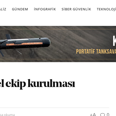
LIZ
GÜNDEM
İNFOGRAFIK
SIBER GÜVENLIK
TEKNOLOJ
l ekip kurulması
0
A
ika okuma
A