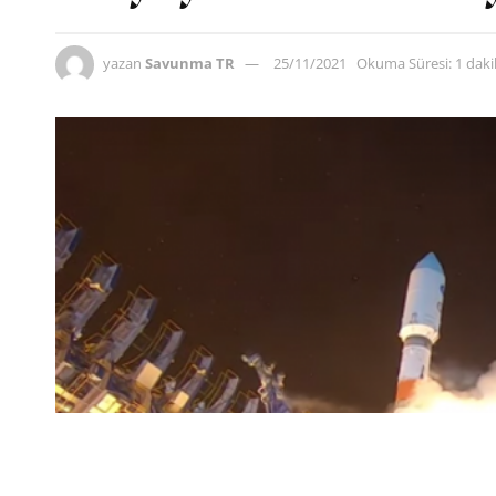
yazan
Savunma TR
25/11/2021
Okuma Süresi: 1 dak