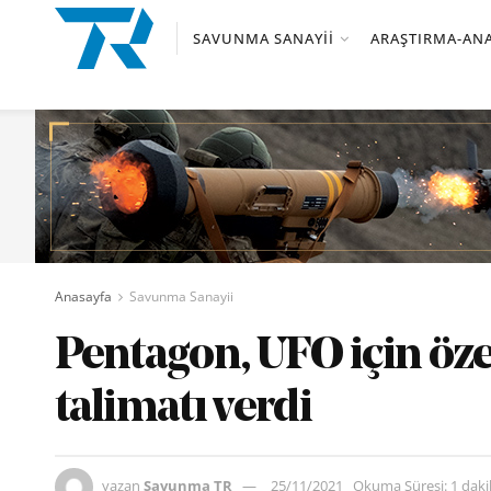
SAVUNMA SANAYII
ARAŞTIRMA-ANA
Anasayfa
Savunma Sanayii
Pentagon, UFO için öze
talimatı verdi
yazan
Savunma TR
25/11/2021
Okuma Süresi: 1 dak