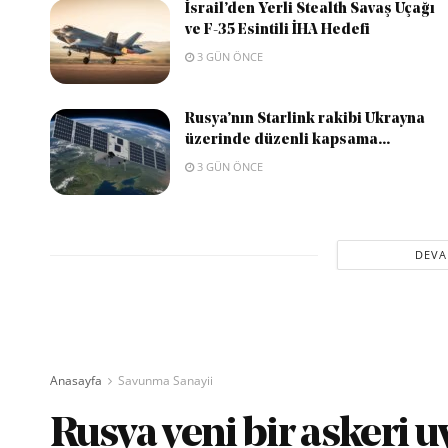
İsrail’den Yerli Stealth Savaş Uçağı
ve F-35 Esintili İHA Hedefi
3 GÜN ÖNCE
Rusya’nın Starlink rakibi Ukrayna
üzerinde düzenli kapsama...
3 GÜN ÖNCE
DEVA
Anasayfa
Savunma Sanayii
Rusya yeni bir askeri uy