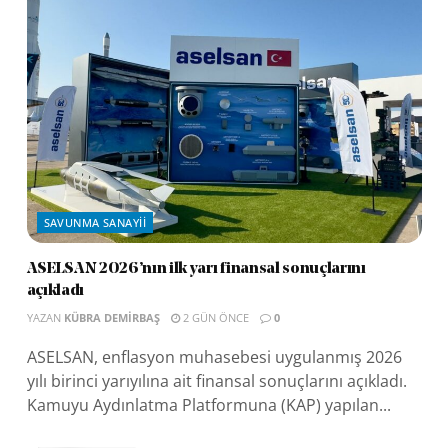
SAVUNMA SANAYII
ASELSAN 2026’nın ilk yarı finansal sonuçlarını
açıkladı
YAZAN
KÜBRA DEMIRBAŞ
2 GÜN ÖNCE
0
ASELSAN, enflasyon muhasebesi uygulanmış 2026
yılı birinci yarıyılına ait finansal sonuçlarını açıkladı.
Kamuyu Aydınlatma Platformuna (KAP) yapılan...