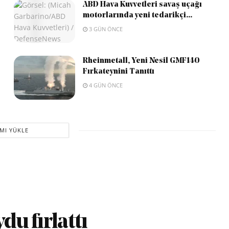
ABD Hava Kuvvetleri savaş uçağı
motorlarında yeni tedarikçi...
3 GÜN ÖNCE
Rheinmetall, Yeni Nesil GMF140
Fırkateynini Tanıttı
4 GÜN ÖNCE
MI YÜKLE
du fırlattı