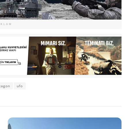
EKLAM
tagon
ufo