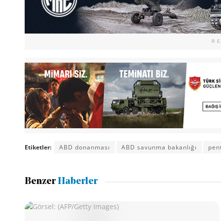
R
Etiketler:
ABD donanması
ABD savunma bakanlığı
pen
Benzer
Haberler