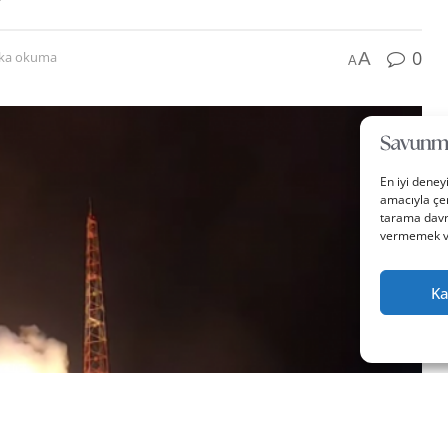
0
A
ika okuma
A
En iyi deney
amacıyla çer
tarama davra
vermemek vey
Ka