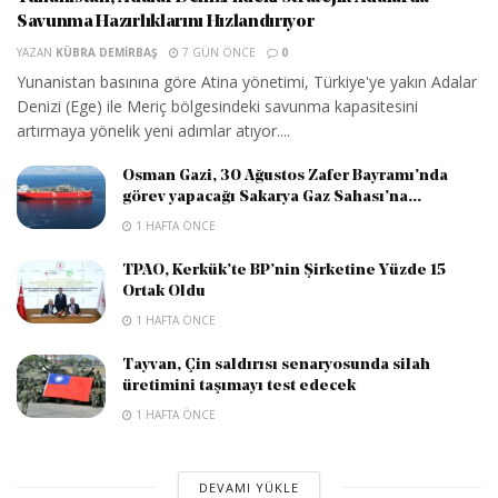
Savunma Hazırlıklarını Hızlandırıyor
YAZAN
KÜBRA DEMIRBAŞ
7 GÜN ÖNCE
0
Yunanistan basınına göre Atina yönetimi, Türkiye'ye yakın Adalar
Denizi (Ege) ile Meriç bölgesindeki savunma kapasitesini
artırmaya yönelik yeni adımlar atıyor....
Osman Gazi, 30 Ağustos Zafer Bayramı’nda
görev yapacağı Sakarya Gaz Sahası’na...
1 HAFTA ÖNCE
TPAO, Kerkük’te BP’nin Şirketine Yüzde 15
Ortak Oldu
1 HAFTA ÖNCE
Tayvan, Çin saldırısı senaryosunda silah
üretimini taşımayı test edecek
1 HAFTA ÖNCE
DEVAMI YÜKLE