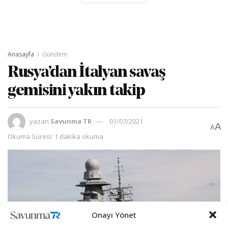
Anasayfa
Gündem
Rusya’dan İtalyan savaş
gemisini yakın takip
yazan
Savunma TR
01/07/2021
A
A
Okuma Süresi: 1 dakika okuma
Onayı Yönet