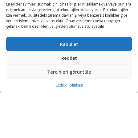
En iyi deneyimleri sunmak için, cihaz bilgilerini saklamak ve/veya bunlara
erişmek amacıyla çerezler gibi teknolojiler kullanıyoruz. Bu teknolojilere
izin vermek, bu sitedeki tarama davranışı veya benzersiz kimlikler gibi
verileri işlememize izin verecektir. Onay vermemek veya onayı geri
çekmek, belirli özellikleri ve işlevleri olumsuz etkileyebilir.
Rusya, NATO ülkelerinin Karadeniz’de faaliyet gösteren
Kabul et
savaş gemilerini aralıksız takip ediyor.
Rusya Savunma Bakanlığı’na bağlı Ulusal Savunma
Reddet
Kontrol Merkezi, Rus Donanması Karadeniz Filosu’nun,
Tercihleri görüntüle
İtalyan Donanması’nın Karadeniz’e giren güdümlü füze
fırkateyni Virginio Fasan’ın faaliyetlerini izlediklerini
Gizlilik Politikası
açıkladı.
Ulusal Savunma Kontrol Merkezi tarafından yapılan
açıklamada, “Karadeniz Filosu, 1 Temmuz’da
Karadeniz’e giren İtalyan Donanması’nın güdümlü füze
fırkateyni Virginio Fasan’ın takibine başladı” ifadeleri
kullanıldı.