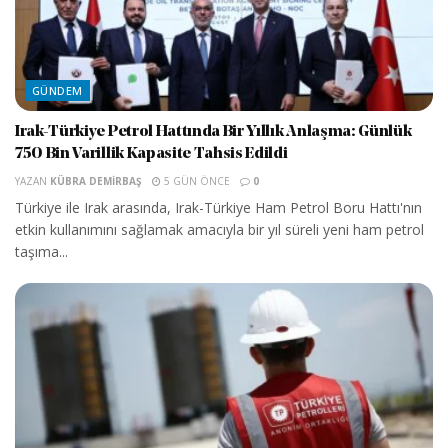
GÜNDEM
Irak-Türkiye Petrol Hattında Bir Yıllık Anlaşma: Günlük
750 Bin Varillik Kapasite Tahsis Edildi
YAZAN
KÜBRA DEMIRBAŞ
5 GÜN ÖNCE
0
Türkiye ile Irak arasında, Irak-Türkiye Ham Petrol Boru Hattı'nın
etkin kullanımını sağlamak amacıyla bir yıl süreli yeni ham petrol
taşıma...