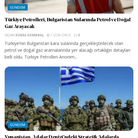
GÜNDEM
Türkiye Petrolleri, Bulgaristan Sularında Petrol ve Doğal
Gaz Arayacak
YAZAN
KÜBRA DEMIRBAŞ
7 GÜN ÖNCE
0
Türkiye’nin Bulgaristan kara sularında gerçekleştirilecek olan
petrol ve doğal gaz aramalarında yer alacağı ortaklığın detayları
belli oldu. Türkiye Petrolleri Anonim...
GÜNDEM
Yunanistan, Adalar Denizi’ndeki Stratejik Adalarda