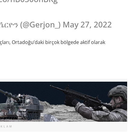
jon | חריון | غريون | ኼርዮን (@Gerjon_) May 27, 2022
açları, Ortadoğu’daki birçok bölgede aktif olarak
EKLAM