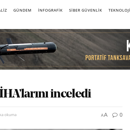
LIZ
GÜNDEM
İNFOGRAFIK
SIBER GÜVENLIK
TEKNOLOJ
İHA’larını inceledi
0
A
ika okuma
A