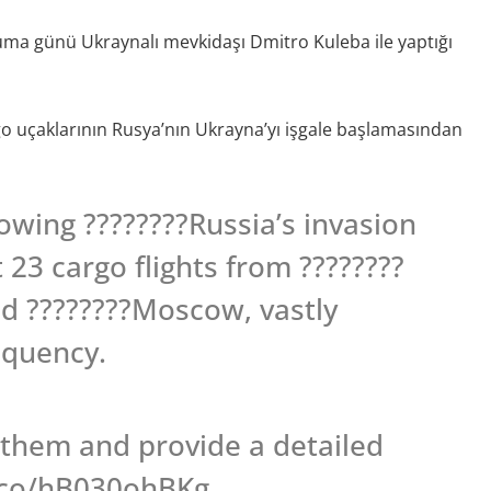
cuma günü Ukraynalı mevkidaşı Dmitro Kuleba ile yaptığı
rgo uçaklarının Rusya’nın Ukrayna’yı işgale başlamasından
lowing ????????Russia’s invasion
t 23 cargo flights from ????????
nd ????????Moscow, vastly
equency.
fy them and provide a detailed
t.co/hB030ohBKg