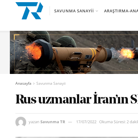
SAVUNMA SANAYII
ARAŞTIRMA-ANA
Anasayfa
Savunma Sanayii
Rus uzmanlar İran’ın S
yazan
Savunma TR
17/07/2022
Okuma Süresi: 2 dak