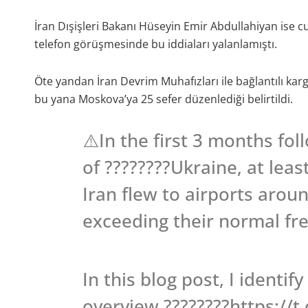
İran Dışişleri Bakanı Hüseyin Emir Abdullahiyan ise 
telefon görüşmesinde bu iddiaları yalanlamıştı.
Öte yandan İran Devrim Muhafızları ile bağlantılı ka
bu yana Moskova’ya 25 sefer düzenlediği belirtildi.
⚠️In the first 3 months fol
of ????????Ukraine, at leas
Iran flew to airports arou
exceeding their normal fr
In this blog post, I identi
overview.????????https://