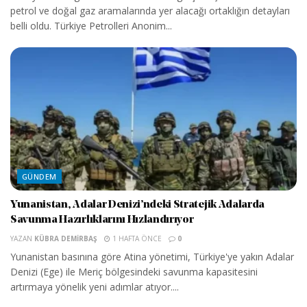
petrol ve doğal gaz aramalarında yer alacağı ortaklığın detayları
belli oldu. Türkiye Petrolleri Anonim...
GÜNDEM
Yunanistan, Adalar Denizi’ndeki Stratejik Adalarda
Savunma Hazırlıklarını Hızlandırıyor
YAZAN
KÜBRA DEMIRBAŞ
1 HAFTA ÖNCE
0
Yunanistan basınına göre Atina yönetimi, Türkiye'ye yakın Adalar
Denizi (Ege) ile Meriç bölgesindeki savunma kapasitesini
artırmaya yönelik yeni adımlar atıyor....