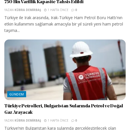
750 Bin Varillik Kapasite Tahsis Edildi
YAZAN
KÜBRA DEMIRBAŞ
1 HAFTA ÖNCE
0
Türkiye ile Irak arasında, Irak-Türkiye Ham Petrol Boru Hattı'nın
etkin kullanımını sağlamak amacıyla bir yıl süreli yeni ham petrol
taşıma...
GÜNDEM
Türkiye Petrolleri, Bulgaristan Sularında Petrol ve Doğal
Gaz Arayacak
YAZAN
KÜBRA DEMIRBAŞ
1 HAFTA ÖNCE
0
Türkiye’nin Bulgaristan kara sularında gerçekleştirilecek olan