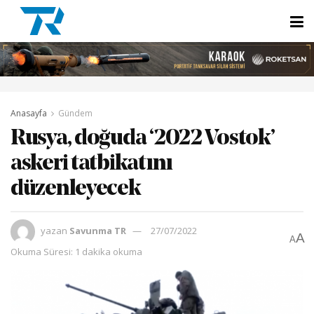
Anasayfa
Gündem
Rusya, doğuda ‘2022 Vostok’
askeri tatbikatını
düzenleyecek
yazan
Savunma TR
27/07/2022
A
A
Okuma Süresi: 1 dakika okuma