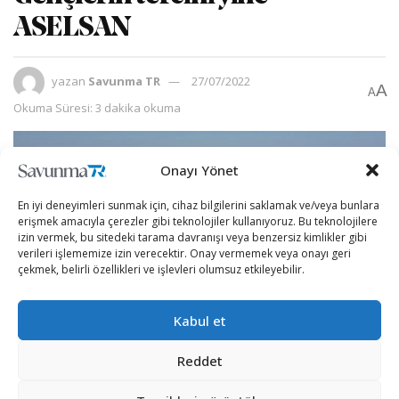
ASELSAN
yazan
Savunma TR
27/07/2022
A
A
Okuma Süresi: 3 dakika okuma
Onayı Yönet
En iyi deneyimleri sunmak için, cihaz bilgilerini saklamak ve/veya bunlara
erişmek amacıyla çerezler gibi teknolojiler kullanıyoruz. Bu teknolojilere
izin vermek, bu sitedeki tarama davranışı veya benzersiz kimlikler gibi
verileri işlememize izin verecektir. Onay vermemek veya onayı geri
çekmek, belirli özellikleri ve işlevleri olumsuz etkileyebilir.
Kabul et
Reddet
Başarılı ve teknoloji sevdalısı gençler ASELSAN MTAL’yi
tercih etti.