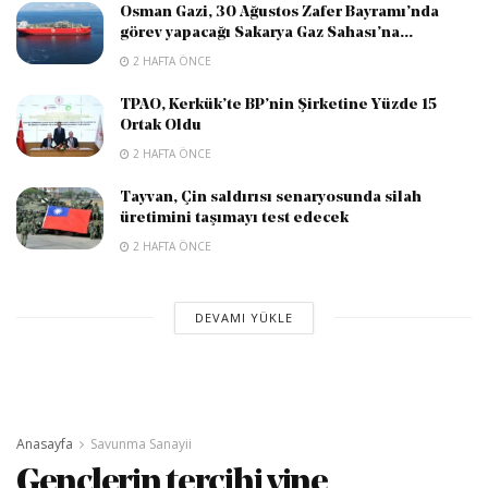
Osman Gazi, 30 Ağustos Zafer Bayramı’nda
görev yapacağı Sakarya Gaz Sahası’na...
2 HAFTA ÖNCE
TPAO, Kerkük’te BP’nin Şirketine Yüzde 15
Ortak Oldu
2 HAFTA ÖNCE
Tayvan, Çin saldırısı senaryosunda silah
üretimini taşımayı test edecek
2 HAFTA ÖNCE
DEVAMI YÜKLE
Anasayfa
Savunma Sanayii
Gençlerin tercihi yine