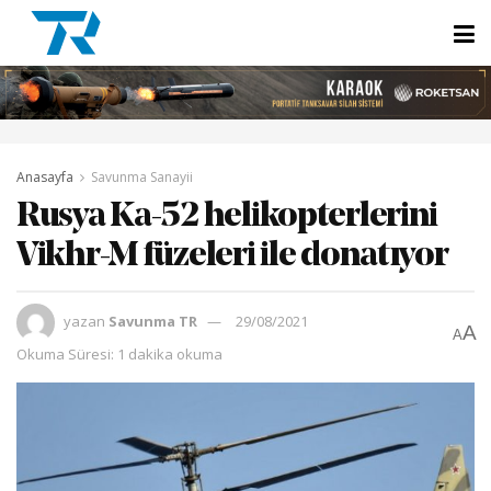
Anasayfa
Savunma Sanayii
Rusya Ka-52 helikopterlerini
Vikhr-M füzeleri ile donatıyor
yazan
Savunma TR
29/08/2021
A
A
Okuma Süresi: 1 dakika okuma