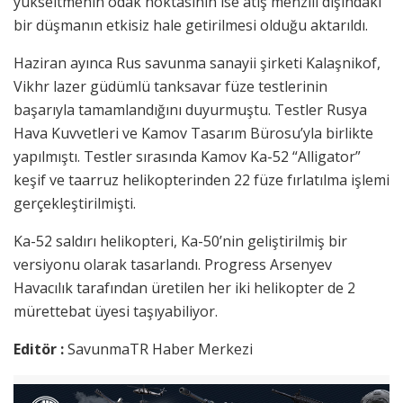
yükseltmenin odak noktasının ise atış menzili dışındaki
bir düşmanın etkisiz hale getirilmesi olduğu aktarıldı.
Haziran ayınca Rus savunma sanayii şirketi Kalaşnikof,
Vikhr lazer güdümlü tanksavar füze testlerinin
başarıyla tamamlandığını duyurmuştu. Testler Rusya
Hava Kuvvetleri ve Kamov Tasarım Bürosu’yla birlikte
yapılmıştı. Testler sırasında Kamov Ka-52 “Alligator”
keşif ve taarruz helikopterinden 22 füze fırlatılma işlemi
gerçekleştirilmişti.
Ka-52 saldırı helikopteri, Ka-50’nin geliştirilmiş bir
versiyonu olarak tasarlandı. Progress Arsenyev
Havacılık tarafından üretilen her iki helikopter de 2
mürettebat üyesi taşıyabiliyor.
Editör :
SavunmaTR Haber Merkezi