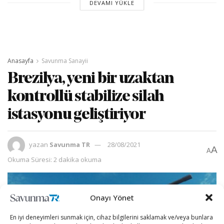
DEVAMI YÜKLE
Anasayfa
Savunma Sanayii
Brezilya, yeni bir uzaktan
kontrollü stabilize silah
istasyonu geliştiriyor
yazan
Savunma TR
28/08/2021
A
A
Okuma Süresi: 2 dakika okuma
Onayı Yönet
En iyi deneyimleri sunmak için, cihaz bilgilerini saklamak ve/veya bunlara