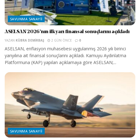
SAVUNMA SANAYII
ASELSAN 2026’nın ilk yarı finansal sonuçlarını açıkladı
YAZAN
KÜBRA DEMIRBAŞ
2 GÜN ÖNCE
0
ASELSAN, enflasyon muhasebesi uygulanmış 2026 yılı birinci
yarıyılına ait finansal sonuçlarını açıkladı. Kamuyu Aydınlatma
Platformuna (KAP) yapılan açıklamaya göre ASELSAN;...
SAVUNMA SANAYII