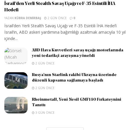
İsrail’den Yerli Stealth Savaş Uçağı ve F-35 Esintili İHA
Hedefi
YAZAN
KÜBRA DEMIRBAŞ
2 GÜN ÖNCE
0
İsrail’den Yerli Stealth Savaş Uçağı ve F-35 Esintili İHA Hedefi
İsrail’in, ABD askeri yardımına bağımlılığı azaltmak amacıyla 10 yıl
içinde...
ABD Hava Kuvvetleri savaş uçağı motorlarında
yeni tedarikçi arayışına yöneldi
2 GÜN ÖNCE
Rusya’nın Starlink rakibi Ukrayna üzerinde
düzenli kapsama sağlamaya başladı
2 GÜN ÖNCE
Rheinmetall, Yeni Nesil GMF140 Fırkateynini
Tanıttı
3 GÜN ÖNCE