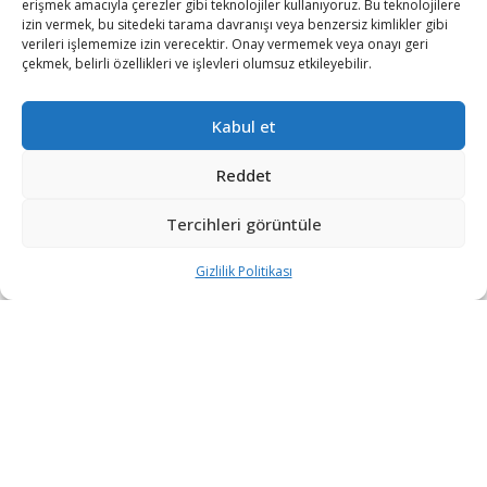
erişmek amacıyla çerezler gibi teknolojiler kullanıyoruz. Bu teknolojilere
izin vermek, bu sitedeki tarama davranışı veya benzersiz kimlikler gibi
verileri işlememize izin verecektir. Onay vermemek veya onayı geri
çekmek, belirli özellikleri ve işlevleri olumsuz etkileyebilir.
Kabul et
Reddet
Brezilya, silah kuvvetlerin modern ekipman ihtiyacını
tamamlamaya yönelik adımlar atıyor.
Tercihleri görüntüle
Janes sitesinde yer alan haberde, Brezilya Ordusu
Gizlilik Politikası
Teknoloji Merkezi ile birlikte 2019’un sonlarından beri
geliştirilmekte olan REMAX 4’ün M2HB 12,7 × 99 mm ve
MAG58 7,62 × 51 mm makineli tüfekleriyle uyumlu olduğu
ifade edildi.
Şirket yetkilileri tarafından yapılan açıklamalarda uzaktan
kumandalı stabilize silah istasyonu (stabilised remote-
controlled weapon stations, RCWS) prototipinin yıl sonuna