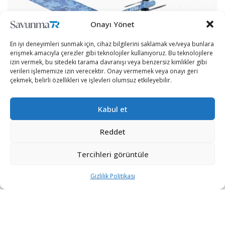
Onayı Yönet
En iyi deneyimleri sunmak için, cihaz bilgilerini saklamak ve/veya bunlara
erişmek amacıyla çerezler gibi teknolojiler kullanıyoruz. Bu teknolojilere
izin vermek, bu sitedeki tarama davranışı veya benzersiz kimlikler gibi
verileri işlememize izin verecektir. Onay vermemek veya onayı geri
çekmek, belirli özellikleri ve işlevleri olumsuz etkileyebilir.
Kabul et
Önemi gittikçe artan insansız sistemlerde hibrit-elektirikli
Reddet
araçlara yönelik çalışmalar devam ediyor.
Janes sitesinde yer alan haberde, Volansi şirketinin 2021
Tercihleri görüntüle
yılı içerisinde ABD Hava Kuvvetleri Özel Operasyonlar
Gizlilik Politikası
Komutanlığı (Air Force Special Operations Command,
AFSOC) için Voly M20 otonom hibrit-elektrikli insansız
hava aracını tanıtacağı ifade edildi.