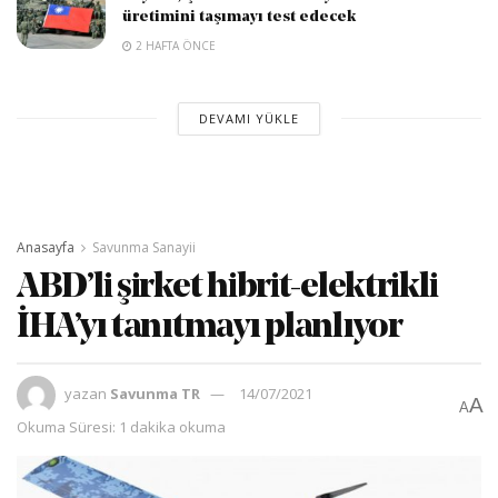
üretimini taşımayı test edecek
2 HAFTA ÖNCE
DEVAMI YÜKLE
Anasayfa
Savunma Sanayii
ABD’li şirket hibrit-elektrikli
İHA’yı tanıtmayı planlıyor
yazan
Savunma TR
14/07/2021
A
A
Okuma Süresi: 1 dakika okuma