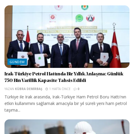
GÜNDEM
Irak-Türkiye Petrol Hattında Bir Yıllık Anlaşma: Günlük
750 Bin Varillik Kapasite Tahsis Edildi
YAZAN
KÜBRA DEMIRBAŞ
1 HAFTA ÖNCE
0
Türkiye ile Irak arasında, Irak-Türkiye Ham Petrol Boru Hattı'nın
etkin kullanımını sağlamak amacıyla bir yıl süreli yeni ham petrol
taşıma...