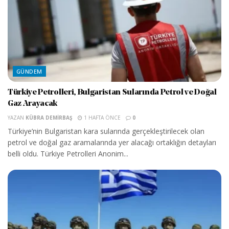
GÜNDEM
Türkiye Petrolleri, Bulgaristan Sularında Petrol ve Doğal
Gaz Arayacak
YAZAN
KÜBRA DEMIRBAŞ
1 HAFTA ÖNCE
0
Türkiye’nin Bulgaristan kara sularında gerçekleştirilecek olan
petrol ve doğal gaz aramalarında yer alacağı ortaklığın detayları
belli oldu. Türkiye Petrolleri Anonim...