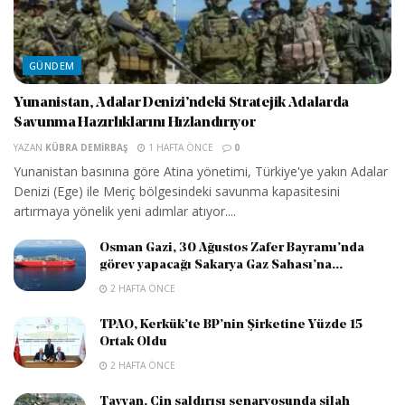
GÜNDEM
Yunanistan, Adalar Denizi’ndeki Stratejik Adalarda
Savunma Hazırlıklarını Hızlandırıyor
YAZAN
KÜBRA DEMIRBAŞ
1 HAFTA ÖNCE
0
Yunanistan basınına göre Atina yönetimi, Türkiye'ye yakın Adalar
Denizi (Ege) ile Meriç bölgesindeki savunma kapasitesini
artırmaya yönelik yeni adımlar atıyor....
Osman Gazi, 30 Ağustos Zafer Bayramı’nda
görev yapacağı Sakarya Gaz Sahası’na...
2 HAFTA ÖNCE
TPAO, Kerkük’te BP’nin Şirketine Yüzde 15
Ortak Oldu
2 HAFTA ÖNCE
Tayvan, Çin saldırısı senaryosunda silah