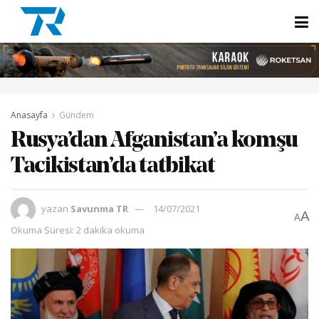
Anasayfa
Gündem
Rusya’dan Afganistan’a komşu
Tacikistan’da tatbikat
yazan
Savunma TR
14/07/2021
A
A
Okuma Süresi: 2 dakika okuma