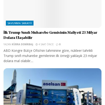
SAVUNMA SANAYII
İlk Trump Sınıfı Muharebe Gemisinin Maliyeti 23 Milyar
Dolara Ulaşabilir
YAZAN
KÜBRA DEMIRBAŞ
4 SAAT ÖNCE
0
ABD Kongre Bütçe Ofisi’nin tahminine göre, nükleer tahrikli
Trump sınıfı muharebe gemilerinin ilk örneği yaklaşık 23 milyar
dolara mal olabilir....