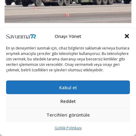
Güney Kore, özellikle Kuzey Kore’den gelebilecek
Onayı Yönet
balistik füzelere karşı çalışmalarını sürdürüyor.
En iyi deneyimleri sunmak için, cihaz bilgilerini saklamak ve/veya bunlara
Seul, 50 ila 60 kilometre irtifalardan gelebilecek balistik
erişmek amacıyla çerezler gibi teknolojiler kullanıyoruz. Bu teknolojilere
izin vermek, bu sitedeki tarama davranışı veya benzersiz kimlikler gibi
füze tehditlerine karşı yeni uzun menzilli hava ve füze
verileri işlememize izin verecektir. Onay vermemek veya onayı geri
savunma sistemi (L-SAM) geliştirdi.
çekmek, belirli özellikleri ve işlevleri olumsuz etkileyebilir.
Güney Kore’nin yeni hava savunma sistemi, 26 Eylül Salı
Kabul et
günü düzenlenecek askeri geçit töreni provaları
esnasında görücüye çıktı.
Reddet
Tercihleri görüntüle
Gizlilik Politikası