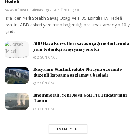
Hedefi
YAZAN
KÜBRA DEMIRBAŞ
2 GÜN ÖNCE
0
İsrail’den Yerli Stealth Savaş Uçağı ve F-35 Esintili İHA Hedefi
İsrail’in, ABD askeri yardımına bağımlılığı azaltmak amacıyla 10 yıl
içinde...
ABD Hava Kuvvetleri savaş uçağı motorlarında
yeni tedarikçi arayışına yöneldi
2 GÜN ÖNCE
Rusya’nın Starlink rakibi Ukrayna üzerinde
düzenli kapsama sağlamaya başladı
2 GÜN ÖNCE
Rheinmetall, Yeni Nesil GMF140 Fırkateynini
Tanıttı
3 GÜN ÖNCE
DEVAMI YÜKLE