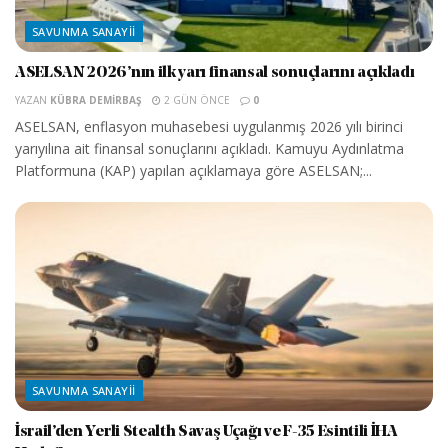
SAVUNMA SANAYII
ASELSAN 2026’nın ilk yarı finansal sonuçlarını açıkladı
YAZAN
KÜBRA DEMIRBAŞ
2 GÜN ÖNCE
0
ASELSAN, enflasyon muhasebesi uygulanmış 2026 yılı birinci
yarıyılına ait finansal sonuçlarını açıkladı. Kamuyu Aydınlatma
Platformuna (KAP) yapılan açıklamaya göre ASELSAN;...
SAVUNMA SANAYII
İsrail’den Yerli Stealth Savaş Uçağı ve F-35 Esintili İHA