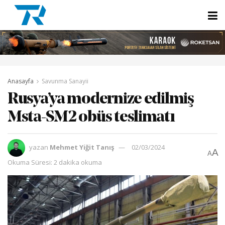
Anasayfa
Savunma Sanayii
Rusya’ya modernize edilmiş
Msta-SM2 obüs teslimatı
yazan
Mehmet Yiğit Tanış
02/03/2024
A
A
Okuma Süresi: 2 dakika okuma