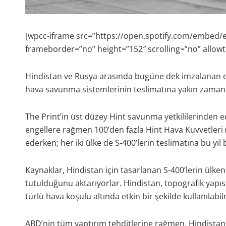
[wpcc-iframe src=”https://open.spotify.com/embed
frameborder=”no” height=”152″ scrolling=”no” allow
Hindistan ve Rusya arasında bugüne dek imzalanan en 
hava savunma sistemlerinin teslimatına yakın zaman
The Print’in üst düzey Hint savunma yetkililerinden e
engellere rağmen 100’den fazla Hint Hava Kuvvetleri 
ederken; her iki ülke de S-400’lerin teslimatına bu yı
Kaynaklar, Hindistan için tasarlanan S-400’lerin ülkeni
tutulduğunu aktarıyorlar. Hindistan, topografik yapısı
türlü hava koşulu altında etkin bir şekilde kullanılabi
ABD’nin tüm yaptırım tehditlerine rağmen, Hindistan 