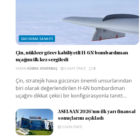
SAVUNMA SANAYII
Çin, nükleer görev kabiliyetli H-6N bombardıman
uçağını ilk kez sergiledi
YAZAN
KÜBRA DEMIRBAŞ
6 SAAT ÖNCE
0
Çin, stratejik hava gücünün önemli unsurlarından
biri olarak değerlendirilen H-6N bombardıman
uçağını dikkat çekici bir konfigürasyonla tanıtt...
ASELSAN 2026’nın ilk yarı finansal
sonuçlarını açıkladı
3 GÜN ÖNCE