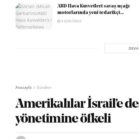
ABD Hava Kuvvetleri savaş uçağı
motorlarında yeni tedarikçi...
3 GÜN ÖNCE
DEVA
Anasayfa
Gündem
Amerikalılar İsrail’e d
yönetimine öfkeli