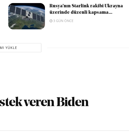
Rusya’nın Starlink rakibi Ukrayna
üzerinde düzenli kapsama...
3 GÜN ÖNCE
MI YÜKLE
estek veren Biden