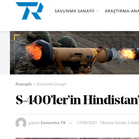
SAVUNMA SANAYII
ARAŞTIRMA-ANA
Anasayfa
Savunma Sanayii
S-400’ler’in Hindistan’
yazan
Savunma TR
17/05/2021
Okuma Süresi: 2 dak