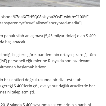
/episode/07oa6CTH5Q08okiyoa2OsF” width=”100%”
transparency=”true” allow=”encrypted-media”]
pahalı silah anlaşması (5,43 milyar dolar) olan S-400
da başlanacak.
dindiği bilgilere göre, pandeminin ortaya çıkardığı tüm
(IAF) personeli eğitimlerine Rusya’da son hız devam
l bitmeden başlamak istiyor.
n beklentileri doğrultusunda bir dizi teste tabi
 gereği S-400’lerin çöl, ova yahut dağlık arazilerde her
lmesini talep etmişti.
2018 yılında S-400 savunma sistemlerinin siparişini