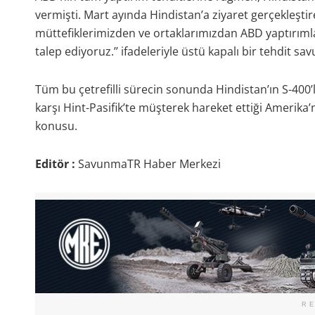
vermişti. Mart ayında Hindistan’a ziyaret gerçekleşt
müttefiklerimizden ve ortaklarımızdan ABD yaptırıml
talep ediyoruz.’’ ifadeleriyle üstü kapalı bir tehdit s
Tüm bu çetrefilli sürecin sonunda Hindistan’ın S-400’le
karşı Hint-Pasifik’te müşterek hareket ettiği Amerika’
konusu.
Editör :
SavunmaTR Haber Merkezi
R