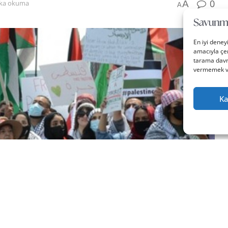
0
A
ika okuma
A
En iyi deney
amacıyla çer
tarama davra
vermemek vey
Ka