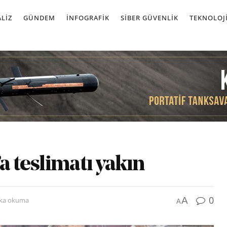
LIZ
GÜNDEM
İNFOGRAFIK
SIBER GÜVENLIK
TEKNOLOJ
a teslimatı yakın
0
A
ika okuma
A