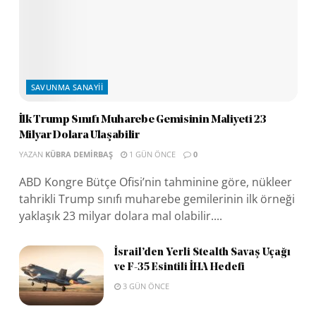
SAVUNMA SANAYII
İlk Trump Sınıfı Muharebe Gemisinin Maliyeti 23
Milyar Dolara Ulaşabilir
YAZAN
KÜBRA DEMIRBAŞ
1 GÜN ÖNCE
0
ABD Kongre Bütçe Ofisi’nin tahminine göre, nükleer
tahrikli Trump sınıfı muharebe gemilerinin ilk örneği
yaklaşık 23 milyar dolara mal olabilir....
İsrail’den Yerli Stealth Savaş Uçağı
ve F-35 Esintili İHA Hedefi
3 GÜN ÖNCE