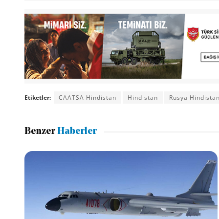
Etiketler:
CAATSA Hindistan
Hindistan
Rusya Hindista
Benzer
Haberler