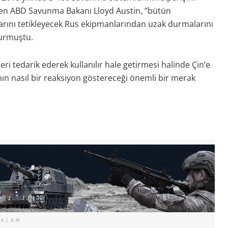
iren ABD Savunma Bakanı Lloyd Austin, ‘’bütün
arını tetikleyecek Rus ekipmanlarından uzak durmalarını
avurmuştu.
ri tedarik ederek kullanılır hale getirmesi halinde Çin’e
nın nasıl bir reaksiyon göstereceği önemli bir merak
EKLAM