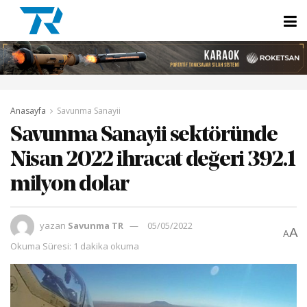
Anasayfa
Savunma Sanayii
Savunma Sanayii sektöründe
Nisan 2022 ihracat değeri 392.1
milyon dolar
yazan
Savunma TR
05/05/2022
A
A
Okuma Süresi: 1 dakika okuma