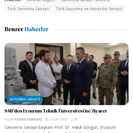
Türk Savunma Sanayii
Türk Savunma ve Havacılık Sanayii
Benzer
Haberler
SAVUNMA SANAYII
SSB’den Erzurum Teknik Üniversitesi’ne Ziyaret
YAZAN
KÜBRA DEMIRBAŞ
2 GÜN ÖNCE
0
Savunma Sanayii Başkanı Prof. Dr. Haluk Görgün, Erzurum