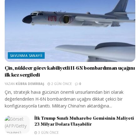
SAVUNMA SANAYII
Çin, nükleer görev kabiliyetli H-6N bombardıman uçağını
ilk kez sergiledi
YAZAN
KÜBRA DEMIRBAŞ
2 GÜN ÖNCE
0
Çin, stratejik hava gücünün önemli unsurlarından biri olarak
değerlendirilen H-6N bombardıman uçağını dikkat çekici bir
konfigürasyonla tanıttı. Military China’nın aktardığına...
İlk Trump Sınıfı Muharebe Gemisinin Maliyeti
23 Milyar Dolara Ulaşabilir
3 GÜN ÖNCE