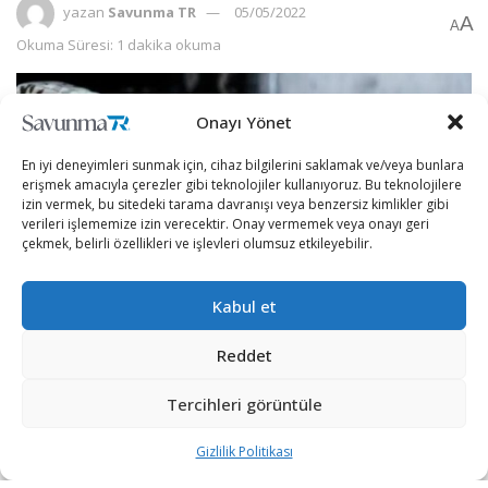
yazan
Savunma TR
05/05/2022
A
A
Okuma Süresi: 1 dakika okuma
Onayı Yönet
En iyi deneyimleri sunmak için, cihaz bilgilerini saklamak ve/veya bunlara
erişmek amacıyla çerezler gibi teknolojiler kullanıyoruz. Bu teknolojilere
izin vermek, bu sitedeki tarama davranışı veya benzersiz kimlikler gibi
verileri işlememize izin verecektir. Onay vermemek veya onayı geri
çekmek, belirli özellikleri ve işlevleri olumsuz etkileyebilir.
Kabul et
Reddet
Danimarka ordusu, Rusya’nın Ukrayna işgali sonrası
savunma alımlarına hız verdi.
Tercihleri görüntüle
İsveç merkezli savunma şirketi Saab tarafından yapılan
Gizlilik Politikası
açıklamada, Danimarka Savunma Bakanlığı Tedarik ve