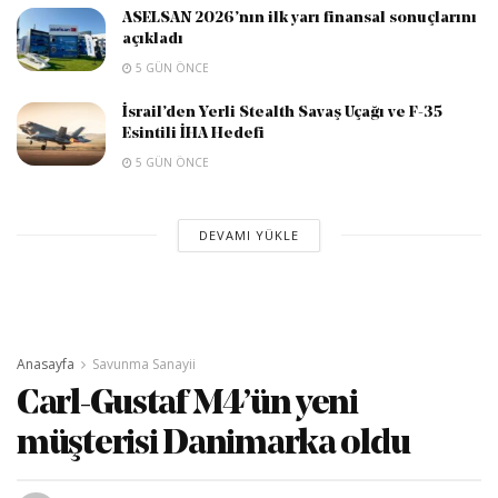
ASELSAN 2026’nın ilk yarı finansal sonuçlarını
açıkladı
5 GÜN ÖNCE
İsrail’den Yerli Stealth Savaş Uçağı ve F-35
Esintili İHA Hedefi
5 GÜN ÖNCE
DEVAMI YÜKLE
Anasayfa
Savunma Sanayii
Carl-Gustaf M4’ün yeni
müşterisi Danimarka oldu