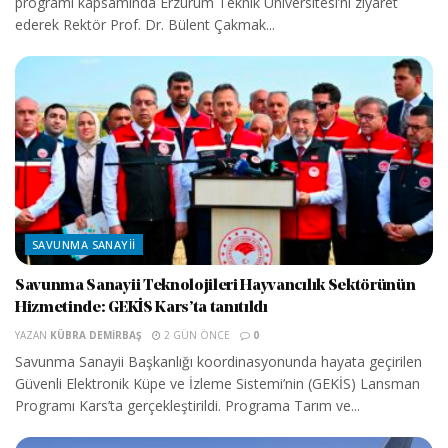
programı kapsamında Erzurum Teknik Üniversitesi’ni ziyaret
ederek Rektör Prof. Dr. Bülent Çakmak...
SAVUNMA SANAYII
Savunma Sanayii Teknolojileri Hayvancılık Sektörünün
Hizmetinde: GEKİS Kars’ta tanıtıldı
YAZAN
KÜBRA DEMIRBAŞ
2 GÜN ÖNCE
0
Savunma Sanayii Başkanlığı koordinasyonunda hayata geçirilen
Güvenli Elektronik Küpe ve İzleme Sistemi’nin (GEKİS) Lansman
Programı Kars’ta gerçekleştirildi. Programa Tarım ve...