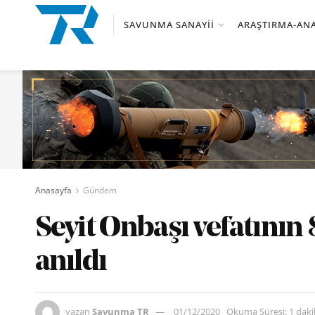
SAVUNMA SANAYII
ARAŞTIRMA-ANA
Anasayfa
Gündem
Seyit Onbaşı vefatının 
anıldı
yazan
Savunma TR
01/12/2020
Okuma Süresi: 1 dak