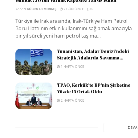
Günlük 750 Bin Varillik Kapasite Tahsis Edildi
YAZAN
KÜBRA DEMIRBAŞ
7 GÜN ÖNCE
0
Türkiye ile Irak arasında, Irak-Türkiye Ham Petrol
Boru Hattı'nın etkin kullanımını sağlamak amacıyla
bir yıl süreli yeni ham petrol taşıma...
Yunanistan, Adalar Denizi’ndeki
Stratejik Adalarda Savunma...
1 HAFTA ÖNCE
TPAO, Kerkük’te BP’nin Şirketine
Yüzde 15 Ortak Oldu
2 HAFTA ÖNCE
DEVA