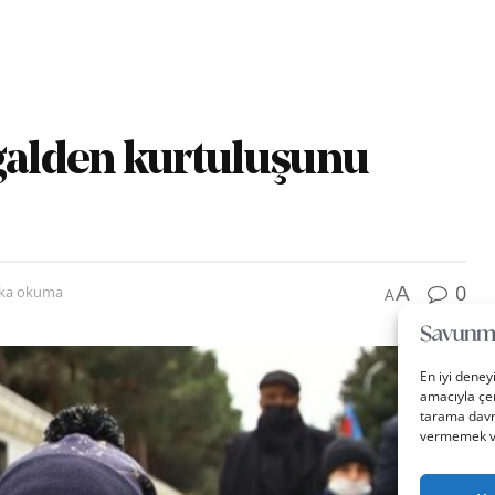
şgalden kurtuluşunu
0
A
ika okuma
A
En iyi deney
amacıyla çer
tarama davra
vermemek vey