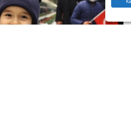
Ka
nlerce Azerbaycanlı, Türk ve Azerbaycan bayraklarıyla