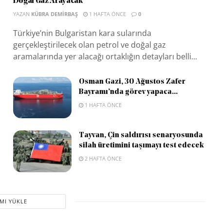
Doğal Gaz Arayacak
YAZAN
KÜBRA DEMIRBAŞ
1 HAFTA ÖNCE
0
Türkiye’nin Bulgaristan kara sularında
gerçekleştirilecek olan petrol ve doğal gaz
aramalarında yer alacağı ortaklığın detayları belli...
Osman Gazi, 30 Ağustos Zafer
Bayramı’nda görev yapaca...
1 HAFTA ÖNCE
Tayvan, Çin saldırısı senaryosunda
silah üretimini taşımayı test edecek
2 HAFTA ÖNCE
MI YÜKLE