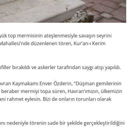
üyük top mermisinin ateşlenmesiyle savaşın seyrini
t Mahallesi’nde düzenlenen tören, Kur’an-ı Kerim
ler bırakıldı ve askerler tarafından saygı atışı yapıldı.
Havran Kaymakamı Enver Özderin, “Düşman gemilerinin
ile beraber mermiyi topa süren, Havran’ımızın, ülkemizin
i rahmet eylesin. Bizi de onların torunları olarak
ı nedeniyle törenin sade bir şekilde gerçekleştirildiğini