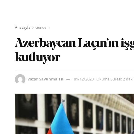
Anasayfa
Gündem
Azerbaycan Laçın’ın i
kutluyor
yazan
Savunma TR
01/12/2020
Okuma Süresi: 2 dak