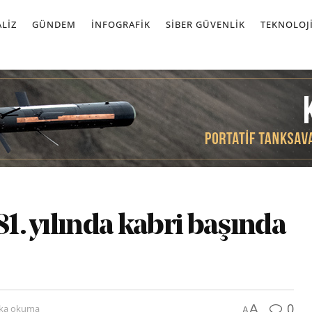
LIZ
GÜNDEM
İNFOGRAFIK
SIBER GÜVENLIK
TEKNOLOJ
81. yılında kabri başında
0
A
ika okuma
A