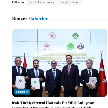
Etiketler:
çanakkale savaşı
seyit onbaşı
Benzer
Haberler
GÜNDEM
Irak-Türkiye Petrol Hattında Bir Yıllık Anlaşma: