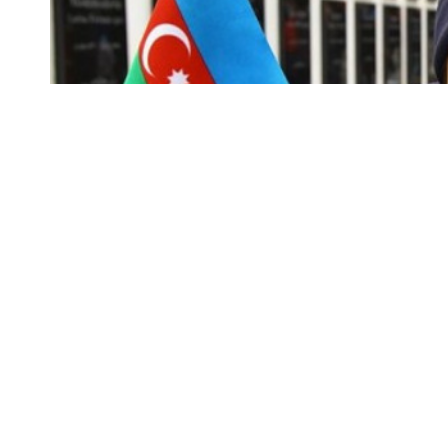
Azerbaycan ordusunun Laçın’a girmesinin ardından bi
Şehitler Hıyabanı’na ziyarette bulundu.