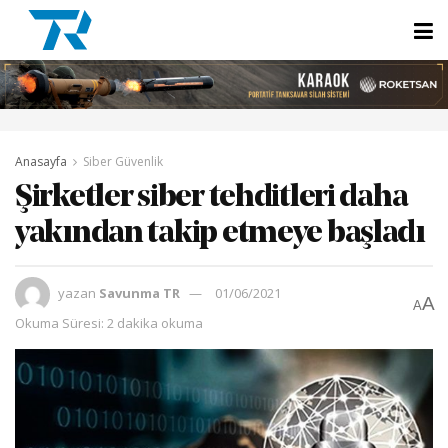
Anasayfa
Siber Güvenlik
Şirketler siber tehditleri daha
yakından takip etmeye başladı
yazan
Savunma TR
01/06/2021
A
A
Okuma Süresi: 2 dakika okuma