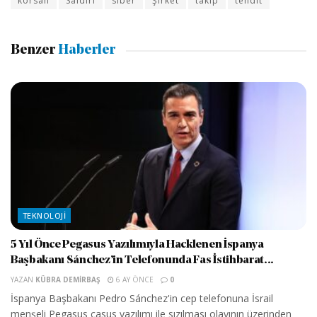
korsan
Saldırı
siber
Şirket
takip
tehdit
Benzer
Haberler
TEKNOLOJI
5 Yıl Önce Pegasus Yazılımıyla Hacklenen İspanya
Başbakanı Sánchez’in Telefonunda Fas İstihbarat...
YAZAN
KÜBRA DEMIRBAŞ
6 AY ÖNCE
0
İspanya Başbakanı Pedro Sánchez'in cep telefonuna İsrail
menşeli Pegasus casus yazılımı ile sızılması olayının üzerinden