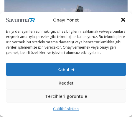
Onayı Yönet
En iyi deneyimleri sunmak için, cihaz bilgilerini saklamak ve/veya bunlara
erişmek amacıyla çerezler gibi teknolojiler kullanıyoruz. Bu teknolojilere
izin vermek, bu sitedeki tarama davranışı veya benzersiz kimlikler gibi
verileri işlememize izin verecektir. Onay vermemek veya onayı geri
çekmek, belirli özellikleri ve işlevleri olumsuz etkileyebilir.
Kabul et
İngiliz Donanması’na ait HMS Queen Elizabeth uçak
Reddet
gemisine ait F-35 savaş uçağının, İspanya yönetimindeki
Tercihleri görüntüle
İbiza’ya acil iniş yaptığı aktarıldı.
Gizlilik Politikası
Majorca Daily Bulletin tarafından yapılan habere göre
5’nci nesil F-35 uçağının, Global Britain operasyonunun
bir parçası olarak ilk kez konuşlandırılan uçak