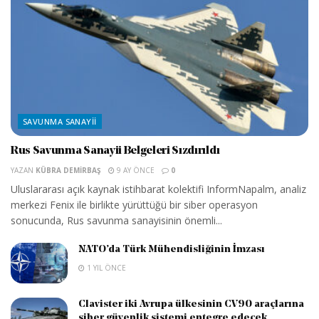
SAVUNMA SANAYII
Rus Savunma Sanayii Belgeleri Sızdırıldı
YAZAN
KÜBRA DEMIRBAŞ
9 AY ÖNCE
0
Uluslararası açık kaynak istihbarat kolektifi InformNapalm, analiz
merkezi Fenix ile birlikte yürüttüğü bir siber operasyon
sonucunda, Rus savunma sanayisinin önemli...
NATO’da Türk Mühendisliğinin İmzası
1 YIL ÖNCE
Clavister iki Avrupa ülkesinin CV90 araçlarına
siber güvenlik sistemi entegre edecek