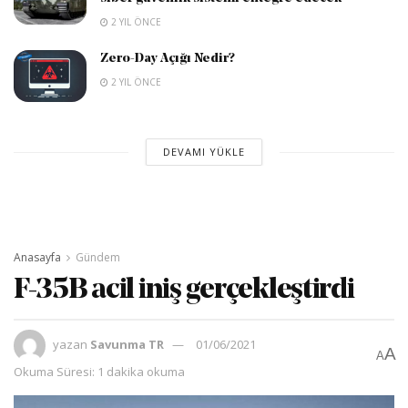
2 YIL ÖNCE
Zero-Day Açığı Nedir?
2 YIL ÖNCE
DEVAMI YÜKLE
Anasayfa
Gündem
F-35B acil iniş gerçekleştirdi
yazan
Savunma TR
01/06/2021
A
A
Okuma Süresi: 1 dakika okuma