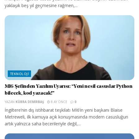
yaklaşık beş yıl geçmesine rağmen,...
TEKNOLOJI
MI6 Şefinden Yazılım Uyarısı: “Yeni nesil casuslar Python
bilecek, kod yazacak!”
YAZAN
KÜBRA DEMIRBAŞ
8 AY ÖNCE
0
İngiltere’nin dış istihbarat teşkilatı MI6’in yeni başkanı Blaise
Metreweli, ilk kamuya açık konuşmasında modern casusluğun
artık yalnızca saha becerileriyle değil,...