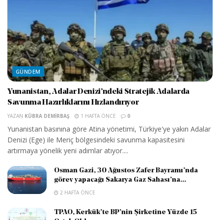
GÜNDEM
Yunanistan, Adalar Denizi’ndeki Stratejik Adalarda
Savunma Hazırlıklarını Hızlandırıyor
YAZAN
KÜBRA DEMIRBAŞ
1 HAFTA ÖNCE
0
Yunanistan basınına göre Atina yönetimi, Türkiye'ye yakın Adalar
Denizi (Ege) ile Meriç bölgesindeki savunma kapasitesini
artırmaya yönelik yeni adımlar atıyor....
Osman Gazi, 30 Ağustos Zafer Bayramı’nda
görev yapacağı Sakarya Gaz Sahası’na...
2 HAFTA ÖNCE
TPAO, Kerkük’te BP’nin Şirketine Yüzde 15