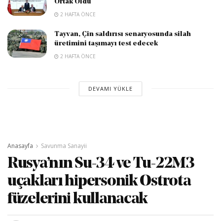
Ortak Oldu
2 HAFTA ÖNCE
Tayvan, Çin saldırısı senaryosunda silah
üretimini taşımayı test edecek
2 HAFTA ÖNCE
DEVAMI YÜKLE
Anasayfa
Savunma Sanayii
Rusya’nın Su-34 ve Tu-22M3
uçakları hipersonik Ostrota
füzelerini kullanacak