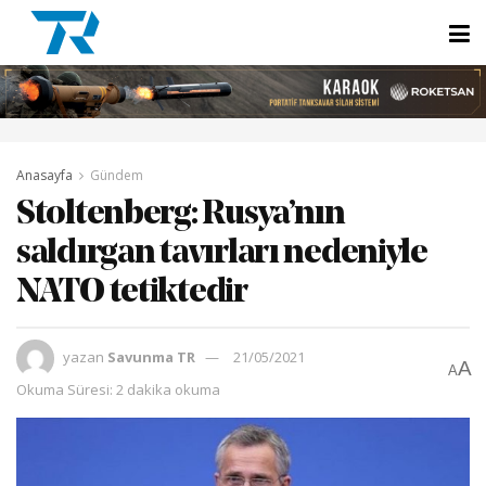
Anasayfa
Gündem
Stoltenberg: Rusya’nın
saldırgan tavırları nedeniyle
NATO tetiktedir
yazan
Savunma TR
21/05/2021
A
A
Okuma Süresi: 2 dakika okuma