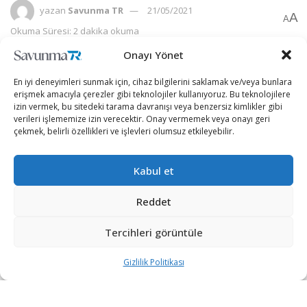
yazan
Savunma TR
21/05/2021
A
A
Okuma Süresi: 2 dakika okuma
Onayı Yönet
En iyi deneyimleri sunmak için, cihaz bilgilerini saklamak ve/veya bunlara
erişmek amacıyla çerezler gibi teknolojiler kullanıyoruz. Bu teknolojilere
izin vermek, bu sitedeki tarama davranışı veya benzersiz kimlikler gibi
verileri işlememize izin verecektir. Onay vermemek veya onayı geri
çekmek, belirli özellikleri ve işlevleri olumsuz etkileyebilir.
Kabul et
Reddet
Tercihleri görüntüle
Ostrota füzelerinin silahlı kuvvetler envanterine
eklenmesinin, Rusya’nın nükleer olmayan saldırı gücünün
Gizlilik Politikası
caydırıcılığını oldukça artıracağı düşünülüyor.
Rusya’nın günlük yayınlanan gazetesi
İzvestiya’da, füze