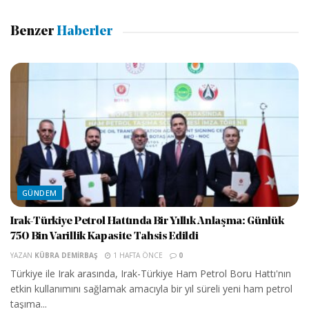
Benzer
Haberler
GÜNDEM
Irak-Türkiye Petrol Hattında Bir Yıllık Anlaşma: Günlük
750 Bin Varillik Kapasite Tahsis Edildi
YAZAN
KÜBRA DEMIRBAŞ
1 HAFTA ÖNCE
0
Türkiye ile Irak arasında, Irak-Türkiye Ham Petrol Boru Hattı'nın
etkin kullanımını sağlamak amacıyla bir yıl süreli yeni ham petrol
taşıma...