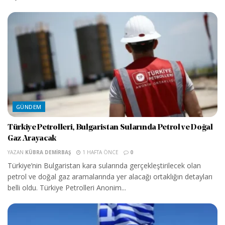
GÜNDEM
Türkiye Petrolleri, Bulgaristan Sularında Petrol ve Doğal
Gaz Arayacak
YAZAN
KÜBRA DEMIRBAŞ
1 HAFTA ÖNCE
0
Türkiye’nin Bulgaristan kara sularında gerçekleştirilecek olan
petrol ve doğal gaz aramalarında yer alacağı ortaklığın detayları
belli oldu. Türkiye Petrolleri Anonim...