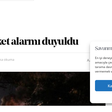
oket alarmı duyuldu
En iyi deney
0
A
ika okuma
A
amacıyla çer
tarama davra
vermemek vey
Ka