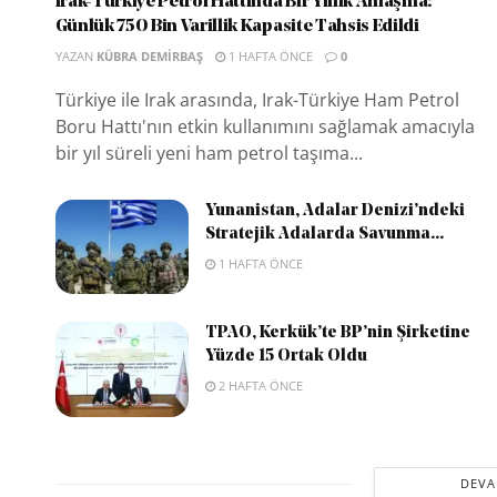
Irak-Türkiye Petrol Hattında Bir Yıllık Anlaşma:
Günlük 750 Bin Varillik Kapasite Tahsis Edildi
YAZAN
KÜBRA DEMIRBAŞ
1 HAFTA ÖNCE
0
Türkiye ile Irak arasında, Irak-Türkiye Ham Petrol
Boru Hattı'nın etkin kullanımını sağlamak amacıyla
bir yıl süreli yeni ham petrol taşıma...
Yunanistan, Adalar Denizi’ndeki
Stratejik Adalarda Savunma...
1 HAFTA ÖNCE
TPAO, Kerkük’te BP’nin Şirketine
Yüzde 15 Ortak Oldu
2 HAFTA ÖNCE
DEVA