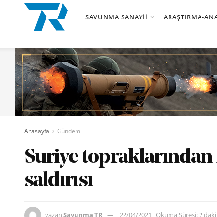
SAVUNMA SANAYII
ARAŞTIRMA-ANA
Anasayfa
Gündem
Suriye topraklarından İ
saldırısı
yazan
Savunma TR
22/04/2021
Okuma Süresi: 2 dak