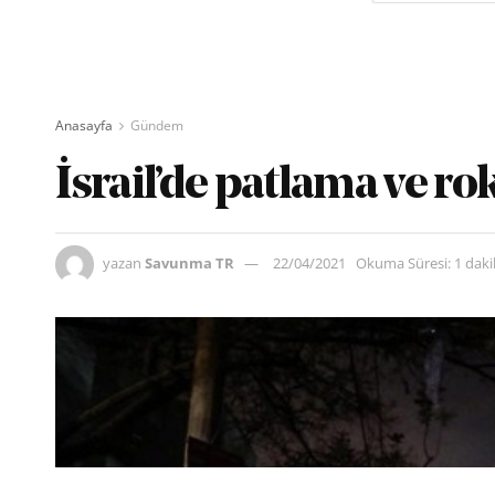
Anasayfa
Gündem
İsrail’de patlama ve r
yazan
Savunma TR
22/04/2021
Okuma Süresi: 1 dak