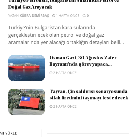
Türkiye Petrolleri, Bulgaristan Sularında Petrol ve
Doğal Gaz Arayacak
YAZAN
KÜBRA DEMIRBAŞ
1 HAFTA ÖNCE
0
Türkiye’nin Bulgaristan kara sularında
gerçekleştirilecek olan petrol ve doğal gaz
aramalarında yer alacağı ortaklığın detayları belli...
Osman Gazi, 30 Ağustos Zafer
Bayramı’nda görev yapaca...
2 HAFTA ÖNCE
Tayvan, Çin saldırısı senaryosunda
silah üretimini taşımayı test edecek
2 HAFTA ÖNCE
MI YÜKLE