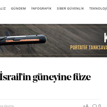
LIZ
GÜNDEM
İNFOGRAFIK
SIBER GÜVENLIK
TEKNOLOJ
srail’in güneyine füze
0
A
ika okuma
A