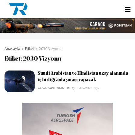
Anasayfa
Etiket
2030 Vizyonu
Etiket:
2030 Vizyonu
Suudi Arabistan ve Hindistan uzay alanında
iş birliği anlaşması yapacak
YAZAN
SAVUNMA TR
03/05/2021
0