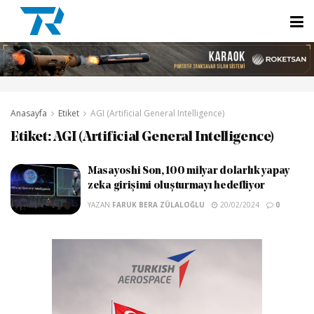
Anasayfa
Etiket
AGI (Artificial General Intelligence)
Etiket:
AGI (Artificial General Intelligence)
Masayoshi Son, 100 milyar dolarlık yapay
zeka girişimi oluşturmayı hedefliyor
YAZAN
FARUK BERA ZÜLALOĞLU
20/02/2024
0