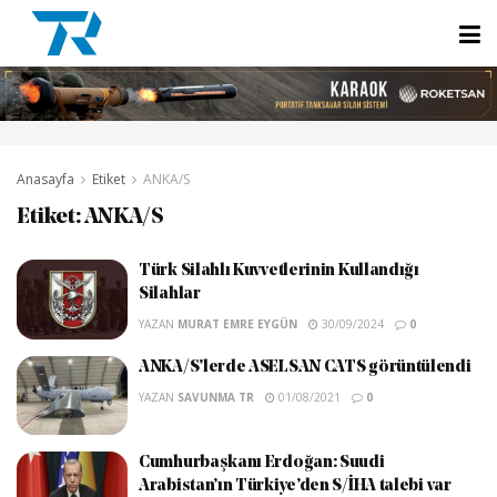
Anasayfa
Etiket
ANKA/S
Etiket:
ANKA/S
Türk Silahlı Kuvvetlerinin Kullandığı
Silahlar
YAZAN
MURAT EMRE EYGÜN
30/09/2024
0
ANKA/S’lerde ASELSAN CATS görüntülendi
YAZAN
SAVUNMA TR
01/08/2021
0
Cumhurbaşkanı Erdoğan: Suudi
Arabistan’ın Türkiye’den S/İHA talebi var