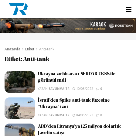
Anasayfa
Etiket
Anti-tank
Etiket:
Anti-tank
Ukrayna zırhlı aracı SERDAR UKSS ile
görüntülendi
YAZAN
SAVUNMA TR
10/08/2022
0
İsrail’den Spike anti-tank füzesine
”Ukrayna” izni
YAZAN
SAVUNMA TR
04/05/2022
0
ABD’den Litvanya’ya 125 milyon dolarlık
Javelin satışı