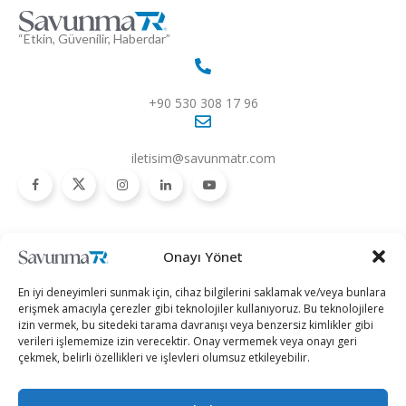
“Etkin, Güvenilir, Haberdar”
+90 530 308 17 96
iletisim@savunmatr.com
2026 © Savunma TR. Tüm Hakları Saklıdır.
Onayı Yönet
Savunma Sanayii
Kategoriler
SavunmaTR
En iyi deneyimleri sunmak için, cihaz bilgilerini saklamak ve/veya bunlara
Hava Platformları
Siber Güvenlik
Hakkımızda
erişmek amacıyla çerezler gibi teknolojiler kullanıyoruz. Bu teknolojilere
izin vermek, bu sitedeki tarama davranışı veya benzersiz kimlikler gibi
Kara Platformları
Teknoloji
Kariyer
verileri işlememize izin verecektir. Onay vermemek veya onayı geri
çekmek, belirli özellikleri ve işlevleri olumsuz etkileyebilir.
Deniz Platformları
Röportajlar
Gizlilik Politikası
İnsansız Sistemler
Politika
Künye