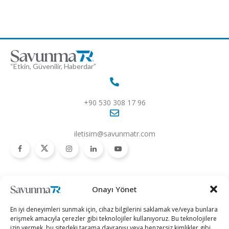
“Etkin, Güvenilir, Haberdar”
+90 530 308 17 96
iletisim@savunmatr.com
2026 © Savunma TR. Tüm Hakları Saklıdır.
Onayı Yönet
Savunma Sanayii
Kategoriler
SavunmaTR
En iyi deneyimleri sunmak için, cihaz bilgilerini saklamak ve/veya bunlara
Hava Platformları
Siber Güvenlik
Hakkımızda
erişmek amacıyla çerezler gibi teknolojiler kullanıyoruz. Bu teknolojilere
izin vermek, bu sitedeki tarama davranışı veya benzersiz kimlikler gibi