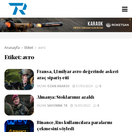
Anasayfa
Etiket
avro
Etiket:
avro
Fransa, 1,1 milyar avro değerinde askeri
araç sipariş etti
YAZAN
OZAN AKARSU
01/03/2024
0
Almanya: Stoklarımız azaldı
YAZAN
SAVUNMA TR
16/05/2022
0
Binance, Rus kullanıcılara paralarını
çekmesini söyledi