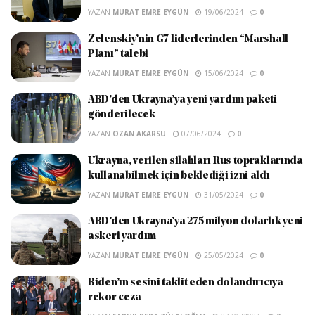
YAZAN
MURAT EMRE EYGÜN
19/06/2024
0
Zelenskiy’nin G7 liderlerinden “Marshall
Planı” talebi
YAZAN
MURAT EMRE EYGÜN
15/06/2024
0
ABD’den Ukrayna’ya yeni yardım paketi
gönderilecek
YAZAN
OZAN AKARSU
07/06/2024
0
Ukrayna, verilen silahları Rus topraklarında
kullanabilmek için beklediği izni aldı
YAZAN
MURAT EMRE EYGÜN
31/05/2024
0
ABD’den Ukrayna’ya 275 milyon dolarlık yeni
askeri yardım
YAZAN
MURAT EMRE EYGÜN
25/05/2024
0
Biden’ın sesini taklit eden dolandırıcıya
rekor ceza