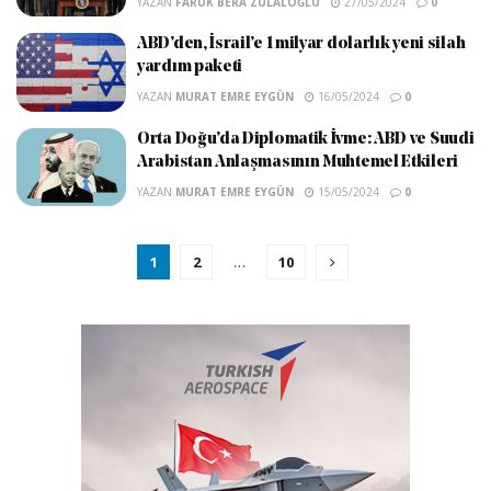
YAZAN
FARUK BERA ZÜLALOĞLU
27/05/2024
0
ABD’den, İsrail’e 1 milyar dolarlık yeni silah
yardım paketi
YAZAN
MURAT EMRE EYGÜN
16/05/2024
0
Orta Doğu’da Diplomatik İvme: ABD ve Suudi
Arabistan Anlaşmasının Muhtemel Etkileri
YAZAN
MURAT EMRE EYGÜN
15/05/2024
0
1
2
…
10