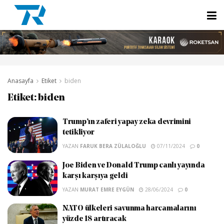
Anasayfa
Etiket
biden
Etiket:
biden
Trump’ın zaferi yapay zeka devrimini
tetikliyor
YAZAN
FARUK BERA ZÜLALOĞLU
07/11/2024
0
Joe Biden ve Donald Trump canlı yayında
karşı karşıya geldi
YAZAN
MURAT EMRE EYGÜN
28/06/2024
0
NATO ülkeleri savunma harcamalarını
yüzde 18 artıracak