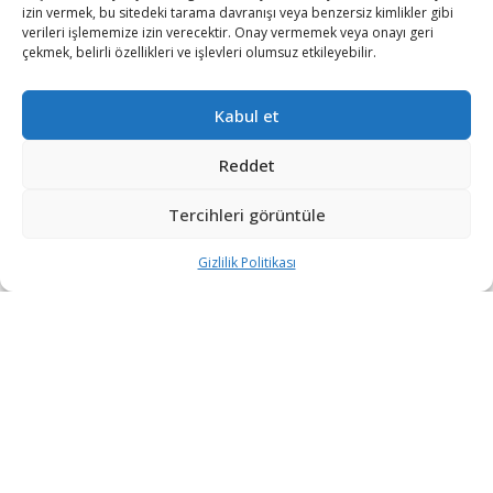
izin vermek, bu sitedeki tarama davranışı veya benzersiz kimlikler gibi
verileri işlememize izin verecektir. Onay vermemek veya onayı geri
çekmek, belirli özellikleri ve işlevleri olumsuz etkileyebilir.
Kabul et
Reddet
Tercihleri görüntüle
Gizlilik Politikası
“Etkin, Güvenilir, Haberdar”
+90 530 308 17 96
iletisim@savunmatr.com