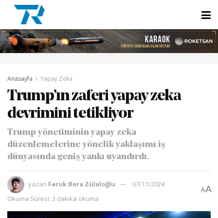
Anasayfa
Yapay Zeka
Trump’ın zaferi yapay zeka
devrimini tetikliyor
Trump yönetiminin yapay zeka
düzenlemelerine yönelik yaklaşımı iş
dünyasında geniş yankı uyandırdı.
yazan
Faruk Bera Zülaloğlu
07/11/2024
A
A
Okuma Süresi: 3 dakika okuma