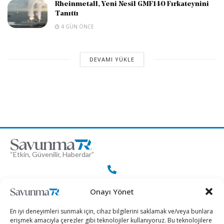
Rheinmetall, Yeni Nesil GMF140 Fırkateynini
Tanıttı
4 GÜN ÖNCE
DEVAMI YÜKLE
“Etkin, Güvenilir, Haberdar”
+90 530 308 17 96
Onayı Yönet
En iyi deneyimleri sunmak için, cihaz bilgilerini saklamak ve/veya bunlara
iletisim@savunmatr.com
erişmek amacıyla çerezler gibi teknolojiler kullanıyoruz. Bu teknolojilere