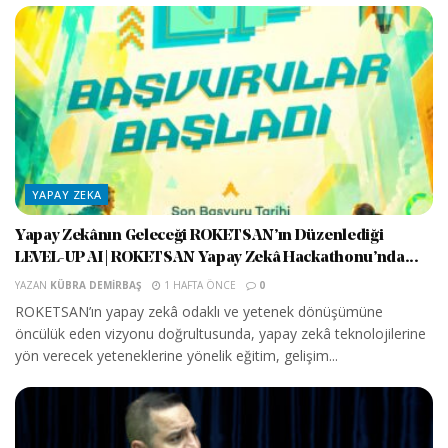
YAPAY ZEKA
Yapay Zekânın Geleceği ROKETSAN’ın Düzenlediği
LEVEL-UP AI | ROKETSAN Yapay Zekâ Hackathonu’nda...
YAZAN
KÜBRA DEMIRBAŞ
1 HAFTA ÖNCE
0
ROKETSAN’ın yapay zekâ odaklı ve yetenek dönüşümüne
öncülük eden vizyonu doğrultusunda, yapay zekâ teknolojilerine
yön verecek yeteneklerine yönelik eğitim, gelişim...