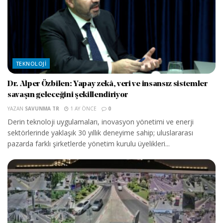
TEKNOLOJI
Dr. Alper Özbilen: Yapay zekâ, veri ve insansız sistemler
savaşın geleceğini şekillendiriyor
YAZAN
SAVUNMA TR
1 AY ÖNCE
0
Derin teknoloji uygulamaları, inovasyon yönetimi ve enerji
sektörlerinde yaklaşık 30 yıllık deneyime sahip; uluslararası
pazarda farklı şirketlerde yönetim kurulu üyelikleri...