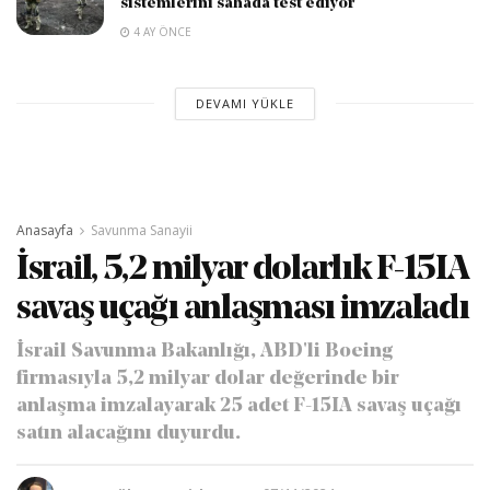
sistemlerini sahada test ediyor
4 AY ÖNCE
DEVAMI YÜKLE
Anasayfa
Savunma Sanayii
İsrail, 5,2 milyar dolarlık F-15IA
savaş uçağı anlaşması imzaladı
İsrail Savunma Bakanlığı, ABD'li Boeing
firmasıyla 5,2 milyar dolar değerinde bir
anlaşma imzalayarak 25 adet F-15IA savaş uçağı
satın alacağını duyurdu.