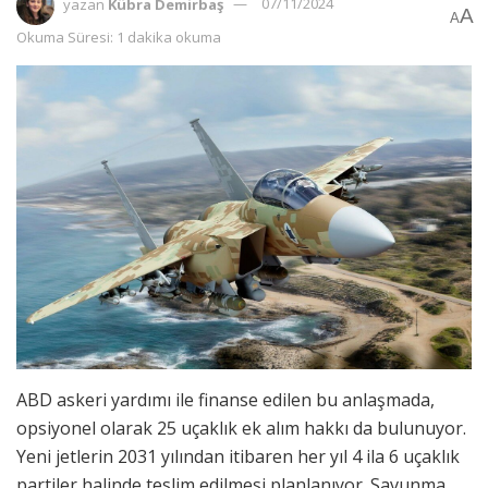
yazan
Kübra Demirbaş
07/11/2024
A
A
Okuma Süresi: 1 dakika okuma
ABD askeri yardımı ile finanse edilen bu anlaşmada,
opsiyonel olarak 25 uçaklık ek alım hakkı da bulunuyor.
Yeni jetlerin 2031 yılından itibaren her yıl 4 ila 6 uçaklık
partiler halinde teslim edilmesi planlanıyor. Savunma