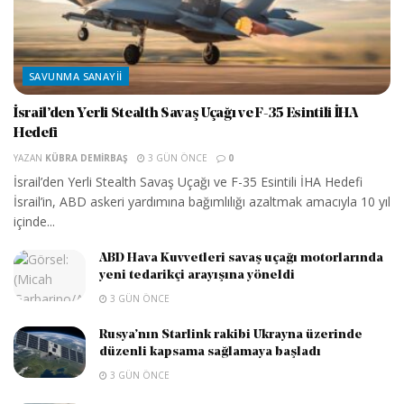
SAVUNMA SANAYII
İsrail’den Yerli Stealth Savaş Uçağı ve F-35 Esintili İHA
Hedefi
YAZAN
KÜBRA DEMIRBAŞ
3 GÜN ÖNCE
0
İsrail’den Yerli Stealth Savaş Uçağı ve F-35 Esintili İHA Hedefi
İsrail’in, ABD askeri yardımına bağımlılığı azaltmak amacıyla 10 yıl
içinde...
ABD Hava Kuvvetleri savaş uçağı motorlarında
yeni tedarikçi arayışına yöneldi
3 GÜN ÖNCE
Rusya’nın Starlink rakibi Ukrayna üzerinde
düzenli kapsama sağlamaya başladı
3 GÜN ÖNCE