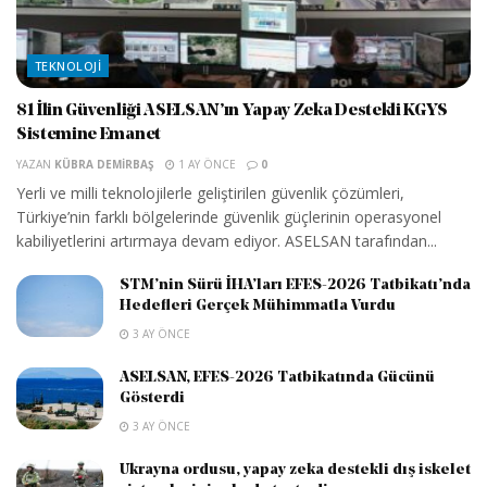
TEKNOLOJI
81 İlin Güvenliği ASELSAN’ın Yapay Zeka Destekli KGYS
Sistemine Emanet
YAZAN
KÜBRA DEMIRBAŞ
1 AY ÖNCE
0
Yerli ve milli teknolojilerle geliştirilen güvenlik çözümleri,
Türkiye’nin farklı bölgelerinde güvenlik güçlerinin operasyonel
kabiliyetlerini artırmaya devam ediyor. ASELSAN tarafından...
STM’nin Sürü İHA’ları EFES-2026 Tatbikatı’nda
Hedefleri Gerçek Mühimmatla Vurdu
3 AY ÖNCE
ASELSAN, EFES-2026 Tatbikatında Gücünü
Gösterdi
3 AY ÖNCE
Ukrayna ordusu, yapay zeka destekli dış iskelet