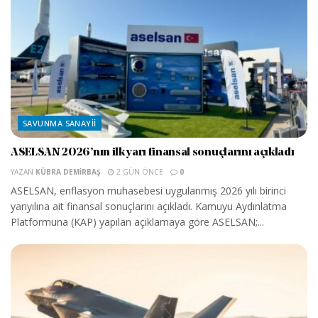
SAVUNMA SANAYII
ASELSAN 2026’nın ilk yarı finansal sonuçlarını açıkladı
YAZAN
KÜBRA DEMIRBAŞ
2 GÜN ÖNCE
0
ASELSAN, enflasyon muhasebesi uygulanmış 2026 yılı birinci
yarıyılına ait finansal sonuçlarını açıkladı. Kamuyu Aydınlatma
Platformuna (KAP) yapılan açıklamaya göre ASELSAN;...