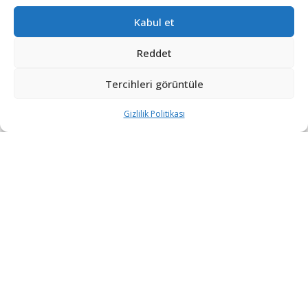
Kabul et
Reddet
Tercihleri görüntüle
Gizlilik Politikası
“Etkin, Güvenilir, Haberdar”
+90 530 308 17 96
iletisim@savunmatr.com
2026 © Savunma TR. Tüm Hakları Saklıdır.