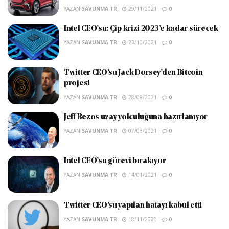
YAZAN
SAVUNMA TR
29/11/2021
0
Intel CEO’su: Çip krizi 2023’e kadar sürecek
YAZAN
SAVUNMA TR
23/10/2021
0
Twitter CEO’su Jack Dorsey’den Bitcoin
projesi
YAZAN
SAVUNMA TR
28/08/2021
0
Jeff Bezos uzay yolculuğuna hazırlanıyor
YAZAN
SAVUNMA TR
07/06/2021
0
Intel CEO’su görevi bırakıyor
YAZAN
SAVUNMA TR
14/01/2021
0
Twitter CEO’su yapılan hatayı kabul etti
YAZAN
SAVUNMA TR
18/11/2020
0