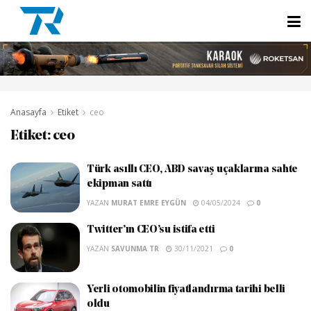
Anasayfa
Etiket
ceo
Etiket:
ceo
Türk asıllı CEO, ABD savaş uçaklarına sahte
ekipman sattı
YAZAN
MURAT EMRE EYGÜN
04/05/2024
0
Twitter’ın CEO’su istifa etti
YAZAN
SAVUNMA TR
30/11/2021
0
Yerli otomobilin fiyatlandırma tarihi belli
oldu