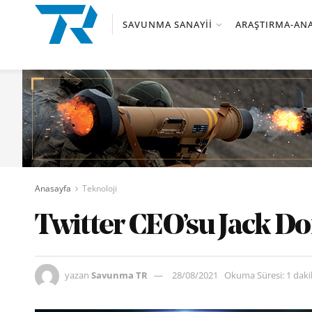
SAVUNMA SANAYII
ARAŞTIRMA-ANA
Anasayfa
Teknoloji
Twitter CEO’su Jack Do
yazan
Savunma TR
28/08/2021
Okuma Süresi: 1 dak