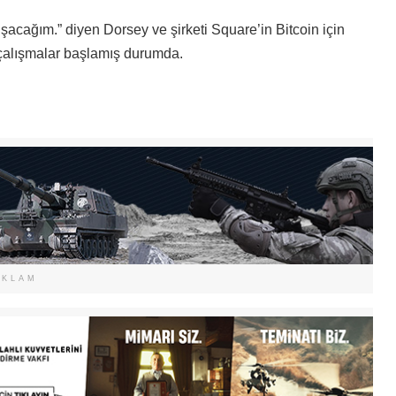
ışacağım.” diyen Dorsey ve şirketi Square’in Bitcoin için
k çalışmalar başlamış durumda.
EKLAM