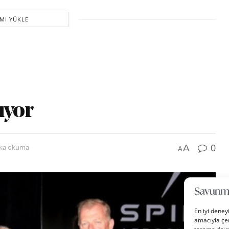
MI YÜKLE
uyor
0
A
ika okuma
A
En iyi deney
amacıyla çer