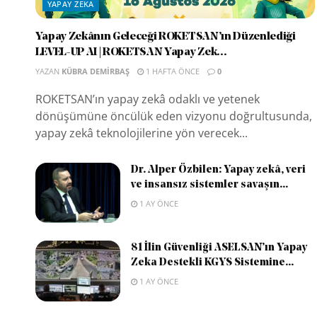
YAPAY ZEKA
Yapay Zekânın Geleceği ROKETSAN’ın Düzenlediği
LEVEL-UP AI | ROKETSAN Yapay Zek...
YAZAN
KÜBRA DEMIRBAŞ
1 HAFTA ÖNCE
0
ROKETSAN’ın yapay zekâ odaklı ve yetenek
dönüşümüne öncülük eden vizyonu doğrultusunda,
yapay zekâ teknolojilerine yön verecek...
Dr. Alper Özbilen: Yapay zekâ, veri
ve insansız sistemler savaşın...
1 AY ÖNCE
81 İlin Güvenliği ASELSAN’ın Yapay
Zeka Destekli KGYS Sistemine...
1 AY ÖNCE