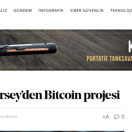
LIZ
GÜNDEM
İNFOGRAFIK
SIBER GÜVENLIK
TEKNOLOJ
rsey’den Bitcoin projesi
0
A
ika okuma
A