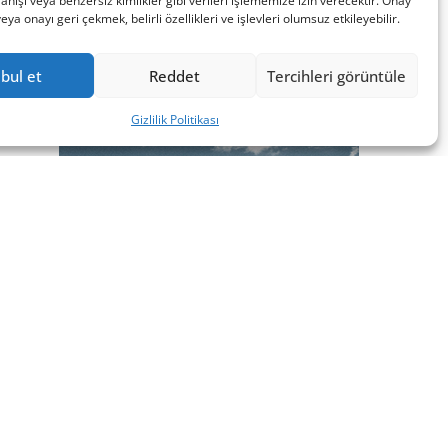
nışı veya benzersiz kimlikler gibi verileri işlememize izin verecektir. Onay
a onayı geri çekmek, belirli özellikleri ve işlevleri olumsuz etkileyebilir.
bul et
Reddet
Tercihleri görüntüle
Gizlilik Politikası