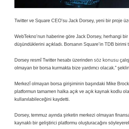
Twitter ve Square CEO’su Jack Dorsey, yeni bir proje üze
WebTekno’nun haberine göre Jack Dorsey, herhangi bir 
düşündüklerini açıkladı. Borsanın Square’in TDB birimi t
söz konusu
Dorsey resmî Twitter hesabı üzerinden
çalı
olmayan bir borsa kurmakta bize yardımcı olacak.” şekli
Merkezî olmayan borsa girişiminin başındaki Mike Brock, Bit
platformun tamamen halka açık ve açık kaynak kodlu ola
kullanılabileceğini kaydetti.
Dorsey, temmuz ayında şirketin merkezi olmayan finansa
kaynaklı bir geliştirici platformu oluşturacağını söyleyerek