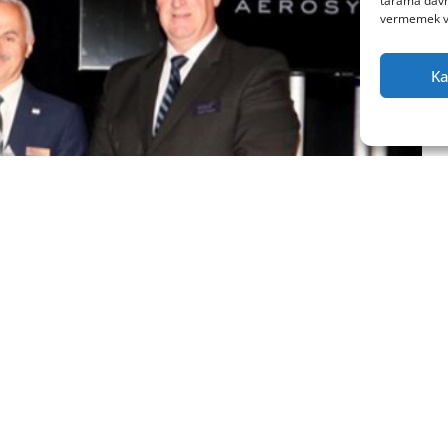
tarama davra
vermemek vey
Ka
ın tek kaynak üreticisi konumunda bulunan Türk Havacılık ve
ursuz üretim neticesinde ‘‘Yılın Tedarikçisi“ ödülüne layık