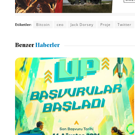
Etiketler:
Bitcoin
ceo
Jack Dorsey
Proje
Twitter
Benzer
Haberler