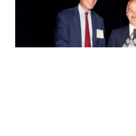
Dünyanın önde gelen hava araçları için çeşitli parçalar
Uzay Sanayii (TUSAŞ), gerçekleştirdiği zamanında ve kus