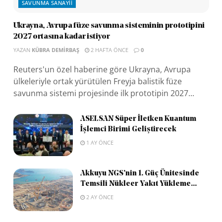
SAVUNMA SANAYII
Ukrayna, Avrupa füze savunma sisteminin prototipini
2027 ortasına kadar istiyor
YAZAN
KÜBRA DEMIRBAŞ
2 HAFTA ÖNCE
0
Reuters'un özel haberine göre Ukrayna, Avrupa
ülkeleriyle ortak yürütülen Freyja balistik füze
savunma sistemi projesinde ilk prototipin 2027...
ASELSAN Süper İletken Kuantum
İşlemci Birimi Geliştirecek
1 AY ÖNCE
Akkuyu NGS’nin 1. Güç Ünitesinde
Temsili Nükleer Yakıt Yükleme...
2 AY ÖNCE