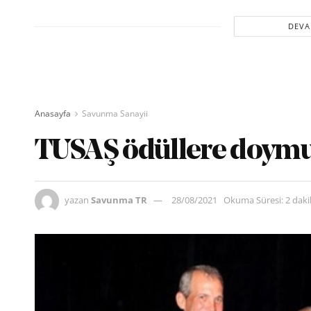
DEVA
Anasayfa
Savunma Sanayii
TUSAŞ ödüllere doym
yazan
Savunma TR
28/08/2021
Okuma Süresi: 2 dak