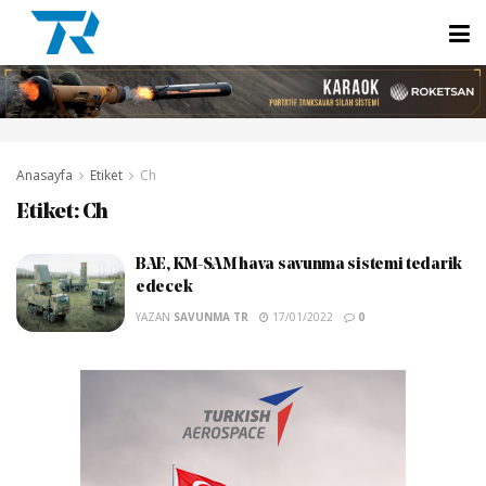
Anasayfa
Etiket
Ch
Etiket:
Ch
BAE, KM-SAM hava savunma sistemi tedarik
edecek
YAZAN
SAVUNMA TR
17/01/2022
0