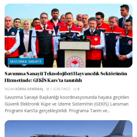
SAVUNMA SANAYII
Savunma Sanayii Teknolojileri Hayvancılık Sektörünün
Hizmetinde: GEKİS Kars’ta tanıtıldı
YAZAN
KÜBRA DEMIRBAŞ
1 GÜN ÖNCE
0
Savunma Sanayii Başkanlığı koordinasyonunda hayata geçirilen
Güvenli Elektronik Küpe ve İzleme Sistemi’nin (GEKİS) Lansman
Programı Kars’ta gerçekleştirildi. Programa Tarım ve...