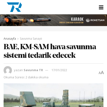
Anasayfa
Savunma Sanayii
BAE, KM-SAM hava savunma
sistemi tedarik edecek
yazan
Savunma TR
17/01/2022
A
A
Okuma Süresi: 2 dakika okuma