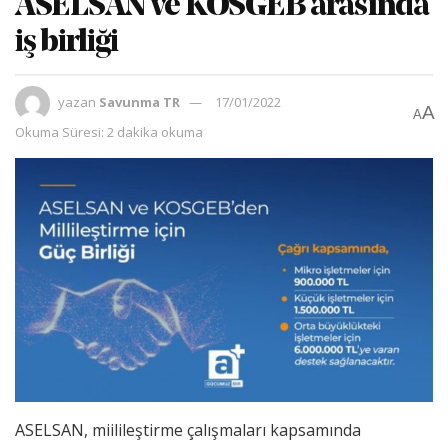
ASELSAN ve KOSGEB arasında
iş birliği
yazan
Savunma TR
17/01/2022
A
A
Okuma Süresi: 2 dakika okuma
ASELSAN, miilileştirme çalışmaları kapsamında