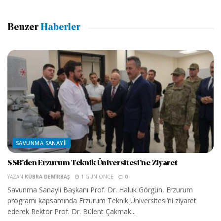
Benzer
Haberler
SAVUNMA SANAYII
SSB’den Erzurum Teknik Üniversitesi’ne Ziyaret
YAZAN
KÜBRA DEMIRBAŞ
1 GÜN ÖNCE
0
Savunma Sanayii Başkanı Prof. Dr. Haluk Görgün, Erzurum
programı kapsamında Erzurum Teknik Üniversitesi’ni ziyaret
ederek Rektör Prof. Dr. Bülent Çakmak...