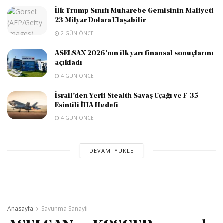
İlk Trump Sınıfı Muharebe Gemisinin Maliyeti
23 Milyar Dolara Ulaşabilir
2 GÜN ÖNCE
ASELSAN 2026’nın ilk yarı finansal sonuçlarını
açıkladı
4 GÜN ÖNCE
İsrail’den Yerli Stealth Savaş Uçağı ve F-35
Esintili İHA Hedefi
4 GÜN ÖNCE
DEVAMI YÜKLE
Anasayfa
Savunma Sanayii