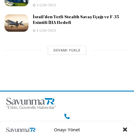
4 GÜN ÖNCE
İsrail’den Yerli Stealth Savaş Uçağı ve F-35
Esintili İHA Hedefi
4 GÜN ÖNCE
DEVAMI YÜKLE
“Etkin, Güvenilir, Haberdar”
+90 530 308 17 96
Onayı Yönet