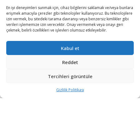
En iyi deneyimleri sunmak için, cihaz bilgilerini saklamak ve/veya bunlara
iletisim@savunmatr.com
erişmek amacıyla çerezler gibi teknolojiler kullanıyoruz. Bu teknolojilere
izin vermek, bu sitedeki tarama davranışı veya benzersiz kimlikler gibi
verileri işlememize izin verecektir. Onay vermemek veya onayı geri
çekmek, belirli özellikleri ve işlevleri olumsuz etkileyebilir.
2026 © Savunma TR. Tüm Hakları Saklıdır.
Kabul et
Savunma Sanayii
Kategoriler
SavunmaTR
Reddet
Hava Platformları
Siber Güvenlik
Hakkımızda
Kara Platformları
Teknoloji
Kariyer
Tercihleri görüntüle
Deniz Platformları
Röportajlar
Gizlilik Politikası
Gizlilik Politikası
İnsansız Sistemler
Politika
Künye
Silah Sistemleri
Dosya Haber
İletişim
Radar ve
Rapor & İnfografik
Elektronik Harp
SavunmaTR Plus
Sistemleri
Hava Savunma
Sistemleri