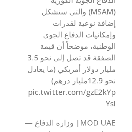
(MSAM) والتي ستشكل
إضافة نوعية لقدرات
وإمكانيات الدفاع الجوي
الوطنية، موضحاً أن قيمة
الصفقة قد تصل إلى نحو 3.5
مليار دولار أمريكي (ما يعادل
نحو 12.9مليار درهم)
pic.twitter.com/gzE2kYp
YsI
— وزارة الدفاع |MOD UAE