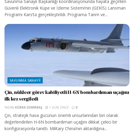
Savunma Sanayii Başkanlığı koordinasyonunda hayata geçirilen
Güvenli Elektronik Küpe ve İzleme Sistemi’nin (GEKİS) Lansman
Programı Kars’ta gerçekleştirildi. Programa Tarım ve...
SAVUNMA SANAYII
Çin, nükleer görev kabiliyetli H-6N bombardıman uçağını
ilk kez sergiledi
YAZAN
KÜBRA DEMIRBAŞ
1 GÜN ÖNCE
0
Çin, stratejik hava gücünün önemli unsurlarından biri olarak
değerlendirilen H-6N bombardıman uçağını dikkat çekici bir
konfigürasyonla tanıttı. Military China’nın aktardığına...