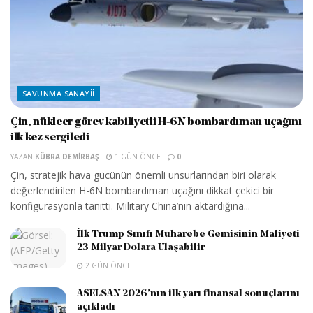
SAVUNMA SANAYII
Çin, nükleer görev kabiliyetli H-6N bombardıman uçağını
ilk kez sergiledi
YAZAN
KÜBRA DEMIRBAŞ
1 GÜN ÖNCE
0
Çin, stratejik hava gücünün önemli unsurlarından biri olarak
değerlendirilen H-6N bombardıman uçağını dikkat çekici bir
konfigürasyonla tanıttı. Military China’nın aktardığına...
İlk Trump Sınıfı Muharebe Gemisinin Maliyeti
23 Milyar Dolara Ulaşabilir
2 GÜN ÖNCE
ASELSAN 2026’nın ilk yarı finansal sonuçlarını
açıkladı