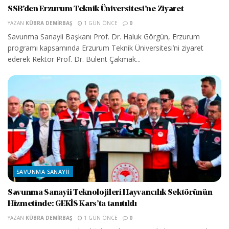
SSB’den Erzurum Teknik Üniversitesi’ne Ziyaret
YAZAN
KÜBRA DEMIRBAŞ
1 GÜN ÖNCE
0
Savunma Sanayii Başkanı Prof. Dr. Haluk Görgün, Erzurum
programı kapsamında Erzurum Teknik Üniversitesi’ni ziyaret
ederek Rektör Prof. Dr. Bülent Çakmak...
SAVUNMA SANAYII
Savunma Sanayii Teknolojileri Hayvancılık Sektörünün
Hizmetinde: GEKİS Kars’ta tanıtıldı
YAZAN
KÜBRA DEMIRBAŞ
1 GÜN ÖNCE
0