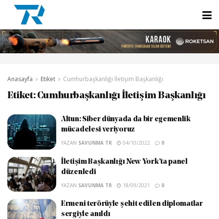
Anasayfa
Etiket
Cumhurbaşkanlığı İletişim Başkanlığı
Etiket:
Cumhurbaşkanlığı İletişim Başkanlığı
Altun: Siber dünyada da bir egemenlik
mücadelesi veriyoruz
YAZAN
SAVUNMA TR
04/10/2022
0
İletişim Başkanlığı New York’ta panel
düzenledi
YAZAN
SAVUNMA TR
18/09/2021
0
Ermeni terörüyle şehit edilen diplomatlar
sergiyle anıldı