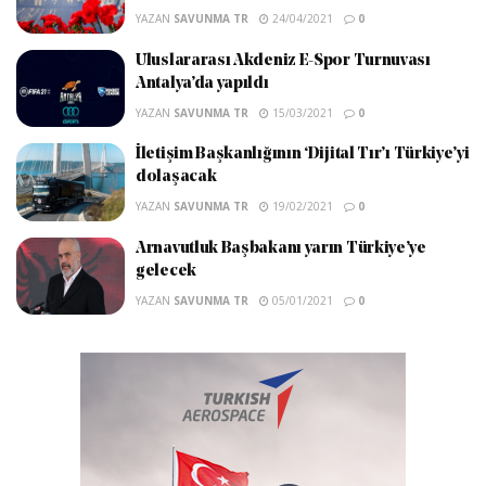
YAZAN
SAVUNMA TR
24/04/2021
0
Uluslararası Akdeniz E-Spor Turnuvası
Antalya’da yapıldı
YAZAN
SAVUNMA TR
15/03/2021
0
İletişim Başkanlığının ‘Dijital Tır’ı Türkiye’yi
dolaşacak
YAZAN
SAVUNMA TR
19/02/2021
0
Arnavutluk Başbakanı yarın Türkiye’ye
gelecek
YAZAN
SAVUNMA TR
05/01/2021
0