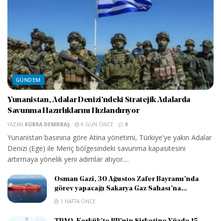
GÜNDEM
Yunanistan, Adalar Denizi’ndeki Stratejik Adalarda
Savunma Hazırlıklarını Hızlandırıyor
YAZAN
KÜBRA DEMIRBAŞ
6 GÜN ÖNCE
0
Yunanistan basınına göre Atina yönetimi, Türkiye'ye yakın Adalar
Denizi (Ege) ile Meriç bölgesindeki savunma kapasitesini
artırmaya yönelik yeni adımlar atıyor....
Osman Gazi, 30 Ağustos Zafer Bayramı’nda
görev yapacağı Sakarya Gaz Sahası’na...
1 HAFTA ÖNCE