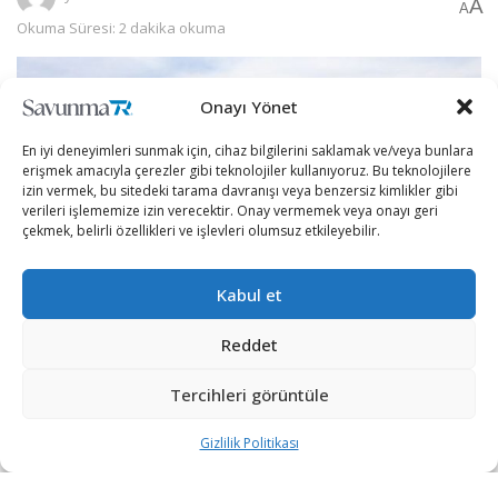
A
A
Okuma Süresi: 2 dakika okuma
Onayı Yönet
En iyi deneyimleri sunmak için, cihaz bilgilerini saklamak ve/veya bunlara
erişmek amacıyla çerezler gibi teknolojiler kullanıyoruz. Bu teknolojilere
izin vermek, bu sitedeki tarama davranışı veya benzersiz kimlikler gibi
verileri işlememize izin verecektir. Onay vermemek veya onayı geri
çekmek, belirli özellikleri ve işlevleri olumsuz etkileyebilir.
Kabul et
Reddet
Adları açıklanmayan ABD’li 3 savunma yetkilisi, ABD’nin
Afganistan’dan çekilme süreciyle ilgili CNN’e
Tercihleri görüntüle
değerlendirmelerde bulundu.
Gizlilik Politikası
Yetkillerden biri, ABD’nin çekilme sürecinde, yerinde
imha edilemeyen ya da Afgan kuvvetlerine teslim