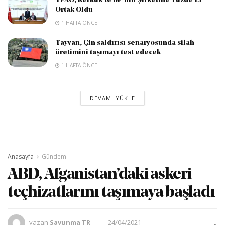
TPAO, Kerkük’te BP’nin Şirketine Yüzde 15
Ortak Oldu
1 HAFTA ÖNCE
Tayvan, Çin saldırısı senaryosunda silah
üretimini taşımayı test edecek
1 HAFTA ÖNCE
DEVAMI YÜKLE
Anasayfa
Gündem
ABD, Afganistan’daki askeri
teçhizatlarını taşımaya başladı
yazan
Savunma TR
24/04/2021