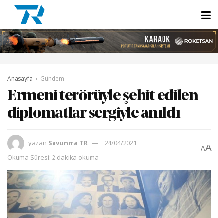
Anasayfa
Gündem
Ermeni terörüyle şehit edilen
diplomatlar sergiyle anıldı
yazan
Savunma TR
24/04/2021
A
A
Okuma Süresi: 2 dakika okuma