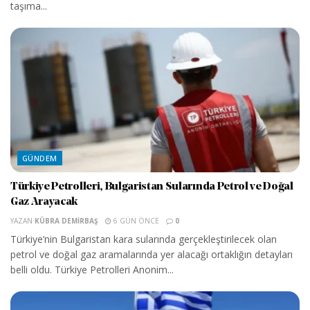
taşıma...
GÜNDEM
Türkiye Petrolleri, Bulgaristan Sularında Petrol ve Doğal
Gaz Arayacak
YAZAN
KÜBRA DEMIRBAŞ
6 GÜN ÖNCE
0
Türkiye’nin Bulgaristan kara sularında gerçekleştirilecek olan
petrol ve doğal gaz aramalarında yer alacağı ortaklığın detayları
belli oldu. Türkiye Petrolleri Anonim...