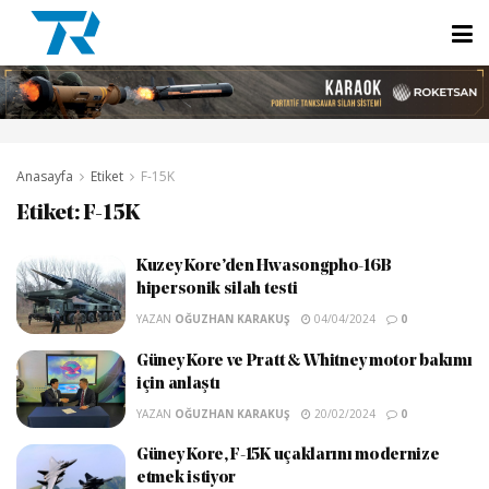
Anasayfa
Etiket
F-15K
Etiket:
F-15K
Kuzey Kore’den Hwasongpho-16B
hipersonik silah testi
YAZAN
OĞUZHAN KARAKUŞ
04/04/2024
0
Güney Kore ve Pratt & Whitney motor bakımı
için anlaştı
YAZAN
OĞUZHAN KARAKUŞ
20/02/2024
0
Güney Kore, F-15K uçaklarını modernize
etmek istiyor