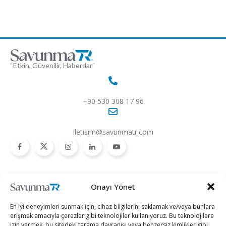
“Etkin, Güvenilir, Haberdar”
+90 530 308 17 96
iletisim@savunmatr.com
2026 © Savunma TR. Tüm Hakları Saklıdır.
Onayı Yönet
Savunma Sanayii
Kategoriler
SavunmaTR
En iyi deneyimleri sunmak için, cihaz bilgilerini saklamak ve/veya bunlara
Hava Platformları
Siber Güvenlik
Hakkımızda
erişmek amacıyla çerezler gibi teknolojiler kullanıyoruz. Bu teknolojilere
izin vermek, bu sitedeki tarama davranışı veya benzersiz kimlikler gibi