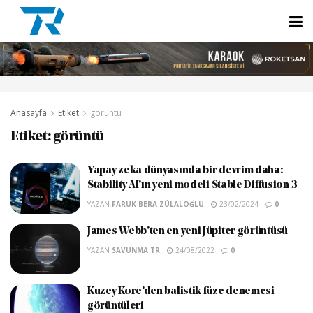
Anasayfa
Etiket
görüntü
Etiket:
görüntü
Yapay zeka dünyasında bir devrim daha:
Stability AI’ın yeni modeli Stable Diffusion 3
YAZAN
FARUK BERA ZÜLALOĞLU
23/02/2024
0
James Webb’ten en yeni Jüpiter görüntüsü
YAZAN
SAVUNMA TR
24/08/2022
0
Kuzey Kore’den balistik füze denemesi
görüntüleri