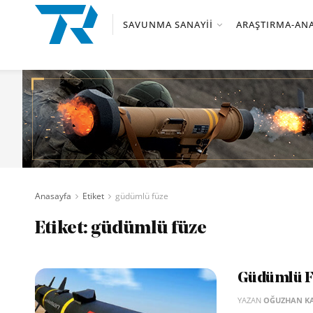
SAVUNMA SANAYII
ARAŞTIRMA-ANA
Anasayfa
Etiket
güdümlü füze
Etiket:
güdümlü füze
Güdümlü Fü
YAZAN
OĞUZHAN K