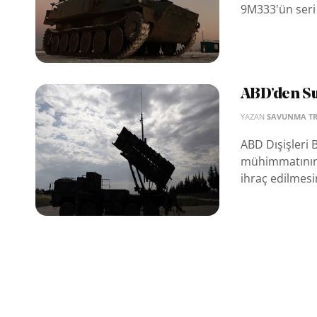
9M333'ün seri 
ABD’den Su
YAZAN
SAVUNMA T
ABD Dışişleri
mühimmatının 
ihraç edilmesin