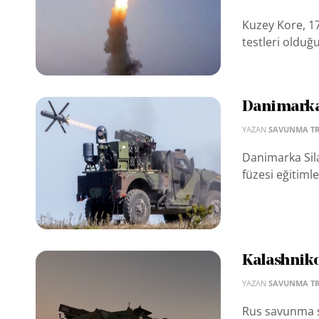
Kuzey Kore, 1
testleri olduğu
Danimarka
YAZAN
SAVUNMA T
Danimarka Sila
füzesi eğitimle
Kalashnikov
YAZAN
SAVUNMA T
Rus savunma sa