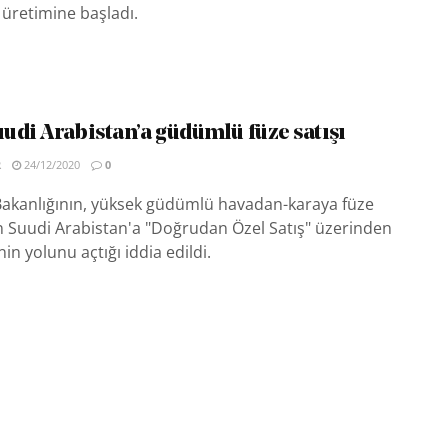
üretimine başladı.
udi Arabistan’a güdümlü füze satışı
R
24/12/2020
0
 Bakanlığının, yüksek güdümlü havadan-karaya füze
Suudi Arabistan'a "Doğrudan Özel Satış" üzerinden
in yolunu açtığı iddia edildi.