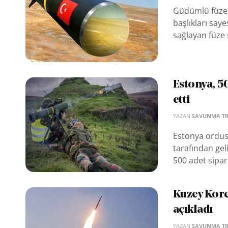
Güdümlü füzele
başlıkları say
sağlayan füze s
Estonya, 5
etti
YAZAN
SAVUNMA T
Estonya ordusu
tarafından gel
500 adet sipari
Kuzey Kore,
açıkladı
YAZAN
SAVUNMA T