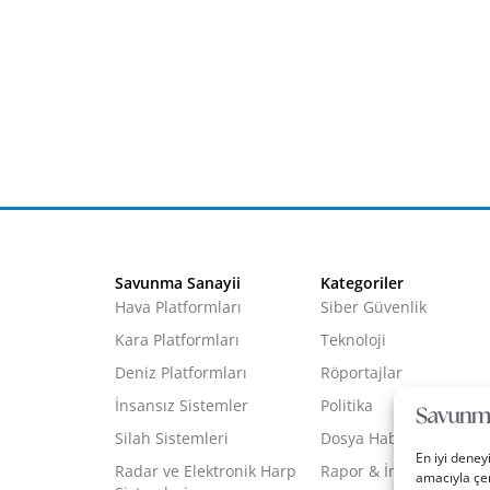
Savunma Sanayii
Kategoriler
Hava Platformları
Siber Güvenlik
Kara Platformları
Teknoloji
Deniz Platformları
Röportajlar
İnsansız Sistemler
Politika
Silah Sistemleri
Dosya Haber
En iyi deney
Radar ve Elektronik Harp
Rapor & İnfografik
amacıyla çer