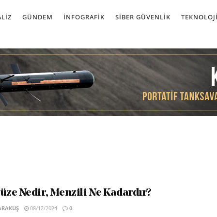
LIZ
GÜNDEM
İNFOGRAFIK
SIBER GÜVENLIK
TEKNOLOJ
ze Nedir, Menzili Ne Kadardır?
ARAKUŞ
08/12/2024
0