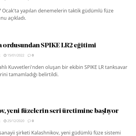
7 Ocak'ta yapılan denemelerin taktik güdümlü füze
nu açıkladı.
 ordusundan SPIKE LR2 eğitimi
R
15/01/2022
0
hlı Kuvvetleri'nden oluşan bir ekibin SPIKE LR tanksavar
rini tamamladığı belirtildi.
, yeni füzelerin seri üretimine başlıyor
R
25/12/2020
0
nayii şirketi Kalashnikov, yeni güdümlü füze sistemi