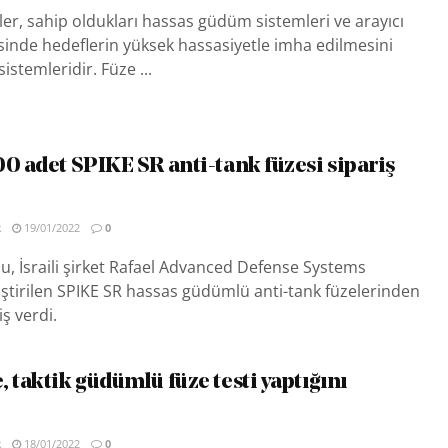
r, sahip oldukları hassas güdüm sistemleri ve arayıcı
esinde hedeflerin yüksek hassasiyetle imha edilmesini
istemleridir. Füze ...
00 adet SPIKE SR anti-tank füzesi sipariş
R
19/01/2022
0
, İsraili şirket Rafael Advanced Defense Systems
iştirilen SPIKE SR hassas güdümlü anti-tank füzelerinden
ş verdi.
 taktik güdümlü füze testi yaptığını
R
18/01/2022
0