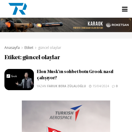
Anasayfa
Etiket
güncel olaylar
Etiket:
güncel olaylar
Elon Musk’ın sohbet botu Grook nasıl
çalışıyor?
YAZAN
FARUK BERA ZÜLALOĞLU
15/04/2024
0