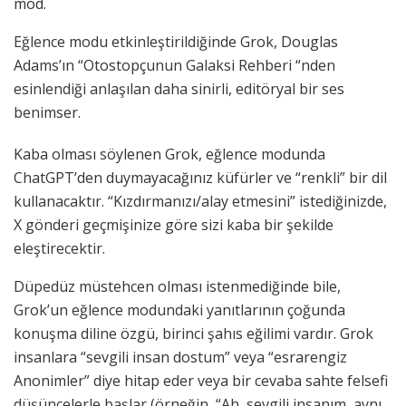
mod.
Eğlence modu etkinleştirildiğinde Grok, Douglas
Adams’ın “Otostopçunun Galaksi Rehberi “nden
esinlendiği anlaşılan daha sinirli, editöryal bir ses
benimser.
Kaba olması söylenen Grok, eğlence modunda
ChatGPT’den duymayacağınız küfürler ve “renkli” bir dil
kullanacaktır. “Kızdırmanızı/alay etmesini” istediğinizde,
X gönderi geçmişinize göre sizi kaba bir şekilde
eleştirecektir.
Düpedüz müstehcen olması istenmediğinde bile,
Grok’un eğlence modundaki yanıtlarının çoğunda
konuşma diline özgü, birinci şahıs eğilimi vardır. Grok
insanlara “sevgili insan dostum” veya “esrarengiz
Anonimler” diye hitap eder veya bir cevaba sahte felsefi
düşüncelerle başlar (örneğin, “Ah, sevgili insanım, aynı