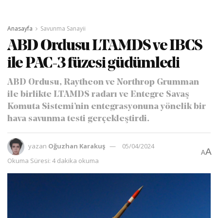
Anasayfa
Savunma Sanayii
ABD Ordusu LTAMDS ve IBCS
ile PAC-3 füzesi güdümledi
ABD Ordusu, Raytheon ve Northrop Grumman
ile birlikte LTAMDS radarı ve Entegre Savaş
Komuta Sistemi’nin entegrasyonuna yönelik bir
hava savunma testi gerçekleştirdi.
yazan
Oğuzhan Karakuş
05/04/2024
A
A
Okuma Süresi: 4 dakika okuma