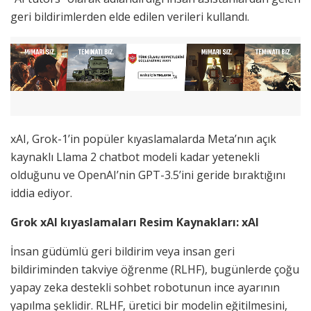
geri bildirimlerden elde edilen verileri kullandı.
xAI, Grok-1’in popüler kıyaslamalarda Meta’nın açık
kaynaklı Llama 2 chatbot modeli kadar yetenekli
olduğunu ve OpenAI’nin GPT-3.5’ini geride bıraktığını
iddia ediyor.
Grok xAI kıyaslamaları Resim Kaynakları: xAI
İnsan güdümlü geri bildirim veya insan geri
bildiriminden takviye öğrenme (RLHF), bugünlerde çoğu
yapay zeka destekli sohbet robotunun ince ayarının
yapılma şeklidir. RLHF, üretici bir modelin eğitilmesini,