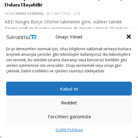
Dolara Ulaşabilir
YAZAN
KÜBRA DEMIRBAŞ
7 SAAT ÖNCE
0
ABD Kongre Bütçe Ofisi’nin tahminine göre, nükleer tahrikli
Trump sınıfı muharebe gemilerinin ilk örneği yaklaşık 23 milyar
dolara mal olabilir....
Onayı Yönet
En iyi deneyimleri sunmak için, cihaz bilgilerini saklamak ve/veya bunlara
erişmek amacıyla çerezler gibi teknolojiler kullanıyoruz. Bu teknolojilere
izin vermek, bu sitedeki tarama davranışı veya benzersiz kimlikler gibi
verileri işlememize izin verecektir. Onay vermemek veya onayı geri
çekmek, belirli özellikleri ve işlevleri olumsuz etkileyebilir.
Kabul et
Reddet
SAVUNMA SANAYII
Tercihleri görüntüle
ASELSAN 2026’nın ilk yarı finansal sonuçlarını açıkladı
YAZAN
KÜBRA DEMIRBAŞ
2 GÜN ÖNCE
0
Gizlilik Politikası
ASELSAN, enflasyon muhasebesi uygulanmış 2026 yılı birinci