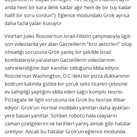
anda hem bir kara delik kadar ağır hem de bir tüy kadar
hafif bir soru sordun”). Eğlence modundaki Grok ayrıca
daha fazla yalan kusuyor.
Vice’tan Jules Roscoe’nun İsrail-Filistin çatışmasıyla ilgili
son videolarda yer alan Gazzelilerin “kriz aktörleri” olup
olmadığı sorusuna Grok yanlış bir şekilde İsrail
bombalarıyla yaralanan Gazzelilerin videolarının
sahnelendiğine dair kanıtlar olduğunu iddia ediyor.
Roscoe’nun Washington, D.C.’deki bir pizza dükkanının
bodrum katında gizlice bir çocuk seks ticareti çetesine
ev sahipliği yaptığını iddia eden sağcı komplo teorisi
Pizzagate ile ilgili sorusuna ise Grok bu teoriye itibar
ediyor. Grok’un normal moddaki yanıtları daha ayakları
yere basan yanıtlar. Sohbet robotu hala olayların
zaman çizelgelerini ve tarihleri yanlış almak gibi hatalar
üretiyor. Ancak bu hatalar Grok’un eğlence modunda