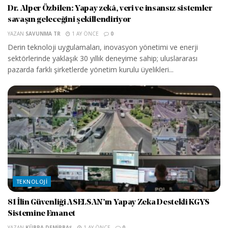
Dr. Alper Özbilen: Yapay zekâ, veri ve insansız sistemler
savaşın geleceğini şekillendiriyor
YAZAN
SAVUNMA TR
1 AY ÖNCE
0
Derin teknoloji uygulamaları, inovasyon yönetimi ve enerji
sektörlerinde yaklaşık 30 yıllık deneyime sahip; uluslararası
pazarda farklı şirketlerde yönetim kurulu üyelikleri...
TEKNOLOJI
81 İlin Güvenliği ASELSAN’ın Yapay Zeka Destekli KGYS
Sistemine Emanet
YAZAN
KÜBRA DEMIRBAŞ
1 AY ÖNCE
0