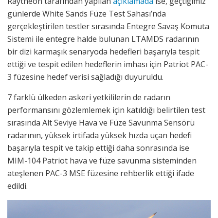
Raytheon tarafından yapılan
açıklamada
ise, geçtiğimiz
günlerde White Sands Füze Test Sahası’nda
gerçekleştirilen testler sırasında Entegre Savaş Komuta
Sistemi ile entegre halde bulunan LTAMDS radarının
bir dizi karmaşık senaryoda hedefleri başarıyla tespit
ettiği ve tespit edilen hedeflerin imhası için Patriot PAC-
3 füzesine hedef verisi sağladığı duyuruldu.
7 farklü ülkeden askeri yetkililerin de radarın
performansını gözlemlemek için katıldığı belirtilen test
sırasında Alt Seviye Hava ve Füze Savunma Sensörü
radarının, yüksek irtifada yüksek hızda uçan hedefi
başarıyla tespit ve takip ettiği daha sonrasında ise
MIM-104 Patriot hava ve füze savunma sisteminden
ateşlenen PAC-3 MSE füzesine rehberlik ettiği ifade
edildi.