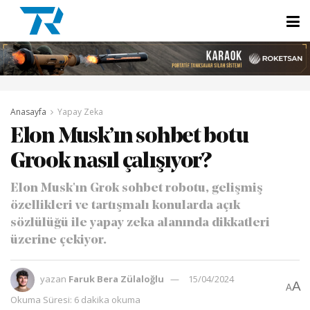
Anasayfa
Yapay Zeka
Elon Musk’ın sohbet botu
Grook nasıl çalışıyor?
Elon Musk'ın Grok sohbet robotu, gelişmiş
özellikleri ve tartışmalı konularda açık
sözlülüğü ile yapay zeka alanında dikkatleri
üzerine çekiyor.
yazan
Faruk Bera Zülaloğlu
15/04/2024
A
A
Okuma Süresi: 6 dakika okuma