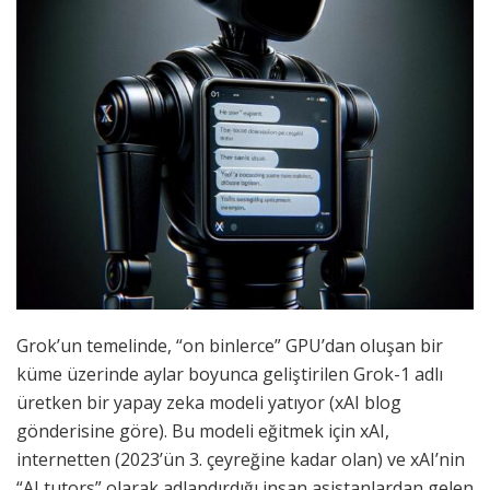
Grok’un temelinde, “on binlerce” GPU’dan oluşan bir
küme üzerinde aylar boyunca geliştirilen Grok-1 adlı
üretken bir yapay zeka modeli yatıyor (xAI blog
gönderisine göre). Bu modeli eğitmek için xAI,
internetten (2023’ün 3. çeyreğine kadar olan) ve xAI’nin
“AI tutors” olarak adlandırdığı insan asistanlardan gelen