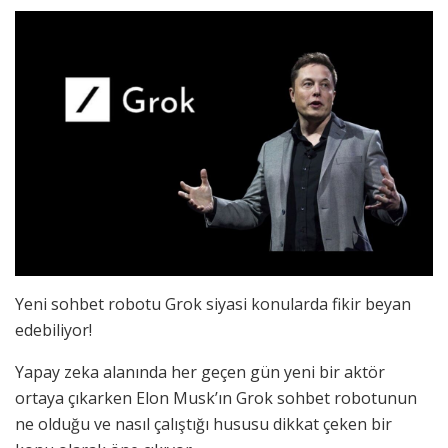
Yeni sohbet robotu Grok siyasi konularda fikir beyan
edebiliyor!
Yapay zeka alanında her geçen gün yeni bir aktör
ortaya çıkarken Elon Musk’ın Grok sohbet robotunun
ne olduğu ve nasıl çalıştığı hususu dikkat çeken bir