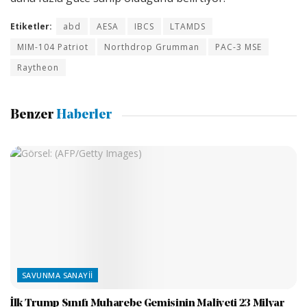
Etiketler:
abd
AESA
IBCS
LTAMDS
MIM-104 Patriot
Northdrop Grumman
PAC-3 MSE
Raytheon
Benzer
Haberler
SAVUNMA SANAYII
İlk Trump Sınıfı Muharebe Gemisinin Maliyeti 23 Milyar