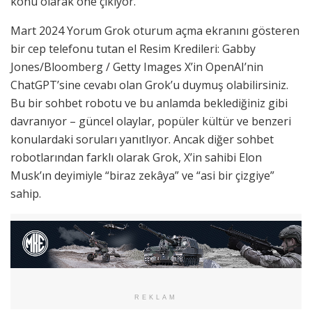
konu olarak öne çıkıyor.
Mart 2024 Yorum Grok oturum açma ekranını gösteren
bir cep telefonu tutan el Resim Kredileri: Gabby
Jones/Bloomberg / Getty Images X’in OpenAI’nin
ChatGPT’sine cevabı olan Grok’u duymuş olabilirsiniz.
Bu bir sohbet robotu ve bu anlamda beklediğiniz gibi
davranıyor – güncel olaylar, popüler kültür ve benzeri
konulardaki soruları yanıtlıyor. Ancak diğer sohbet
robotlarından farklı olarak Grok, X’in sahibi Elon
Musk’ın deyimiyle “biraz zekâya” ve “asi bir çizgiye”
sahip.
REKLAM