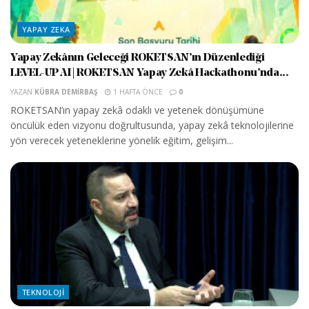
YAPAY ZEKA
Yapay Zekânın Geleceği ROKETSAN’ın Düzenlediği
LEVEL-UP AI | ROKETSAN Yapay Zekâ Hackathonu’nda...
YAZAN
KÜBRA DEMIRBAŞ
1 HAFTA ÖNCE
0
ROKETSAN’ın yapay zekâ odaklı ve yetenek dönüşümüne
öncülük eden vizyonu doğrultusunda, yapay zekâ teknolojilerine
yön verecek yeteneklerine yönelik eğitim, gelişim...
TEKNOLOJI