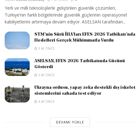
Yerli ve milli teknolojilerle geliştirilen güvenlik çözümleri,
Türkiye’nin farklı bölgelerinde güvenlik güçlerinin operasyonel
kabiliyetlerini artırmaya devam ediyor. ASELSAN tarafından...
STM’nin Sürü İHA’ları EFES-2026 Tatbikatı’nda
Hedefleri Gerçek Mühimmatla Vurdu
3 AY ÖNCE
ASELSAN, EFES-2026 Tatbikatında Gücünü
Gösterdi
3 AY ÖNCE
Ukrayna ordusu, yapay zeka destekli dış iskelet
sistemlerini sahada test ediyor
4 AY ÖNCE
DEVAMI YÜKLE