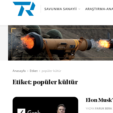
SAVUNMA SANAYII
ARAŞTIRMA-ANA
Anasayfa
Etiket
popüler kültür
Etiket:
popüler kültür
Elon Musk’
YAZAN
FARUK BERA