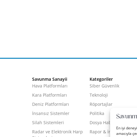
Savunma Sanayii
Kategoriler
Hava Platformları
Siber Güvenlik
Kara Platformları
Teknoloji
Deniz Platformları
Röportajlar
İnsansız Sistemler
Politika
Silah Sistemleri
Dosya Haber
En iyi deney
Radar ve Elektronik Harp
Rapor & İnfografik
amacıyla çer