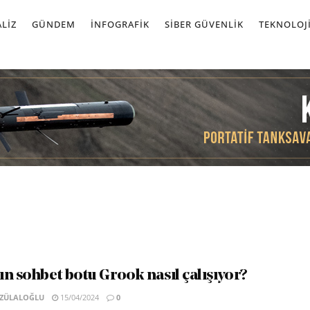
LIZ
GÜNDEM
İNFOGRAFIK
SIBER GÜVENLIK
TEKNOLOJ
ın sohbet botu Grook nasıl çalışıyor?
 ZÜLALOĞLU
15/04/2024
0