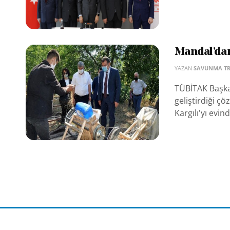
Mandal’dan
YAZAN
SAVUNMA T
TÜBİTAK Başkan
geliştirdiği 
Kargılı'yı evin