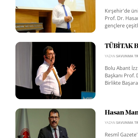
Kırşehir'de ün
Prof. Dr. Hasa
gençlere çeşitl
TÜBİTAK Ba
YAZAN
SAVUNMA T
Bolu Abant İzz
Başkanı Prof. 
Birlikte Başarac
Hasan Man
YAZAN
SAVUNMA T
Resmî Gazete'