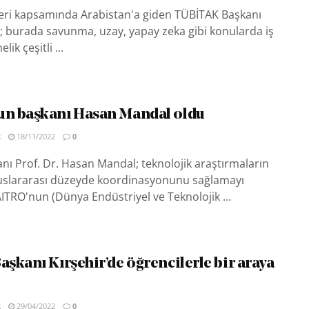
leri kapsamında Arabistan'a giden TÜBİTAK Başkanı
 burada savunma, uzay, yapay zeka gibi konularda iş
lik çeşitli ...
n başkanı Hasan Mandal oldu
R
18/11/2022
0
ı Prof. Dr. Hasan Mandal; teknolojik araştırmaların
luslararası düzeyde koordinasyonunu sağlamayı
TRO'nun (Dünya Endüstriyel ve Teknolojik ...
şkanı Kırşehir’de öğrencilerle bir araya
R
29/04/2022
0