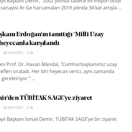
ii Başkanı Demir, "2002 yılında sadece 49 milyon dolar
anayisi Ar-Ge harcamaları 2019 yılında 34 kat artışla ...
anı Erdoğan’ın tanıttığı ‘Milli Uzay
heyecanla karşılandı
R
10/02/2021
0
nı Prof. Dr. Hasan Mandal, "Cumhurbaşkanımız uzay
efleri sıraladı. Her biri heyecan verici, aynı zamanda
erektiriyor." ...
ir’den TÜBİTAK SAGE’ye ziyaret
R
29/01/2021
0
ii Başkanı İsmail Demir, TÜBİTAK SAGE’ye bir ziyaret