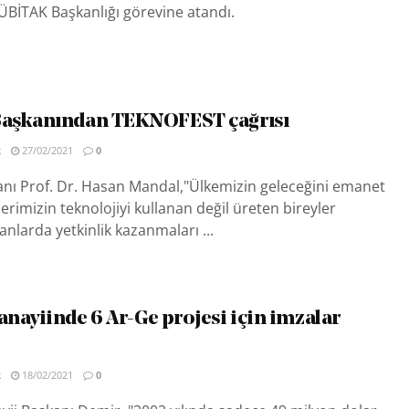
ÜBİTAK Başkanlığı görevine atandı.
aşkanından TEKNOFEST çağrısı
R
27/02/2021
0
nı Prof. Dr. Hasan Mandal,"Ülkemizin geleceğini emanet
erimizin teknolojiyi kullanan değil üreten bireyler
anlarda yetkinlik kazanmaları ...
nayiinde 6 Ar-Ge projesi için imzalar
R
18/02/2021
0