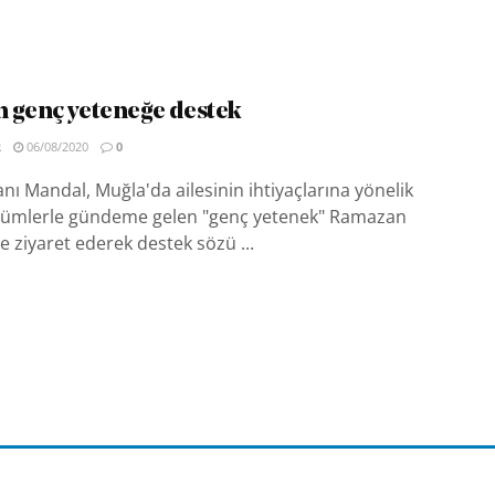
 genç yeteneğe destek
R
06/08/2020
0
ı Mandal, Muğla'da ailesinin ihtiyaçlarına yönelik
çözümlerle gündeme gelen "genç yetenek" Ramazan
de ziyaret ederek destek sözü ...