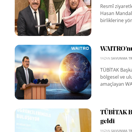
Resmî ziyaret
Hasan Mandal;
birliklerine yöne
WAITRO’nu
YAZAN
SAVUNMA T
TÜBİTAK Başkan
bölgesel ve u
amaçlayan WAI
TÜBİTAK Ba
geldi
YAZAN
SAVUNMA T