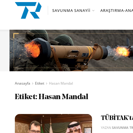
SAVUNMA SANAYII
ARAŞTIRMA-ANA
Anasayfa
Etiket
Hasan Mandal
Etiket:
Hasan Mandal
TÜBİTAK’tan
YAZAN
SAVUNMA T