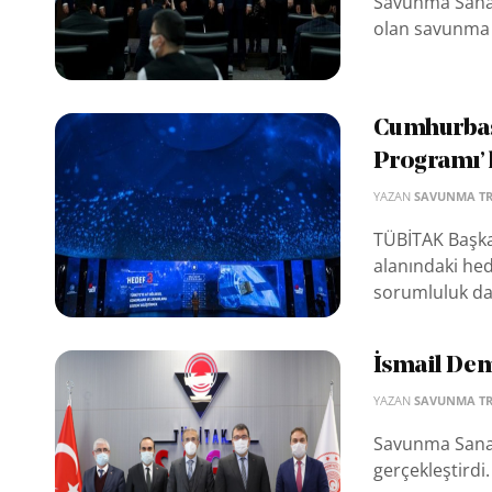
Savunma Sanay
olan savunma s
Cumhurbaşk
Programı’ 
YAZAN
SAVUNMA T
TÜBİTAK Başka
alanındaki hed
sorumluluk da g
İsmail Dem
YAZAN
SAVUNMA T
Savunma Sanay
gerçekleştirdi.