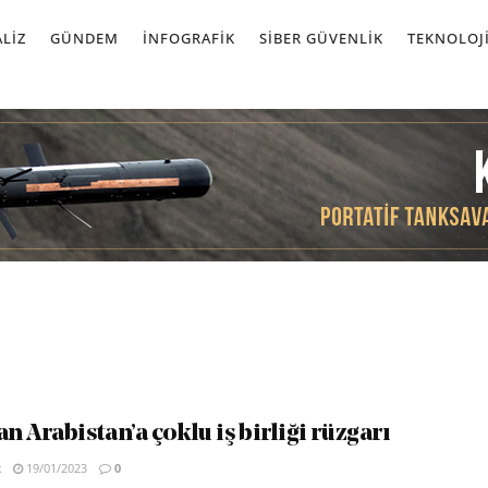
LIZ
GÜNDEM
İNFOGRAFIK
SIBER GÜVENLIK
TEKNOLOJ
 Arabistan’a çoklu iş birliği rüzgarı
R
19/01/2023
0