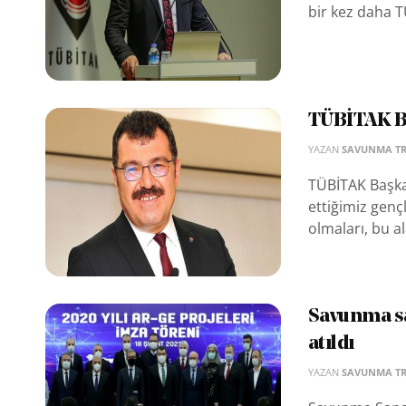
bir kez daha T
TÜBİTAK B
YAZAN
SAVUNMA T
TÜBİTAK Başka
ettiğimiz gençl
olmaları, bu al
Savunma sa
atıldı
YAZAN
SAVUNMA T